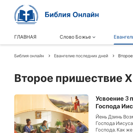
ГЛАВНАЯ
Слово Божье
Евангел
Библия онлайн
Евангелие последних дней
Второе
Второе пришествие Х
Усвоение 3 
Господа Иис
Йень Дзинь Воз
Господа Иисуса
Господа. Как ж