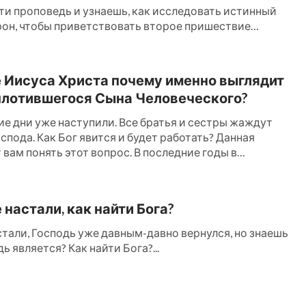
ти проповедь и узнаешь, как исследовать истинный
орон, чтобы приветствовать второе пришествие
ожет тебе вскоре встретить пришествие Господа....
 Иисуса Христа почему именно выглядит
плотившегося Сына Человеческого?
ие дни уже наступили. Все братья и сестры жаждут
пода. Как Бог явится и будет работать? Данная
ять этот вопрос. В последние годы в
..
 настали, как найти Бога?
стали, Господь уже давным-давно вернулся, но знаешь
ь является? Как найти Бога?...