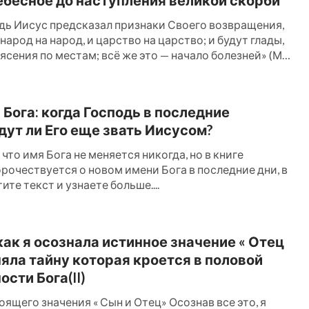
ь Иисус предсказал признаки Своего возвращения,
народ на народ, и царство на царство; и будут глады,
сения по местам; всё же это — начало болезней» (Мф.
 Бога: когда Господь в последние
дут ли Его еще звать Иисусом?
что имя Бога не меняется никогда, но в книге
рочествуется о новом имени Бога в последние дни, в
ите текст и узнаете больше....
 как я осознала истинное значение « Отец
оняла тайну которая кроется в половой
сти Бога(II)
ящего значения « Сын и Отец» Осознав все это, я