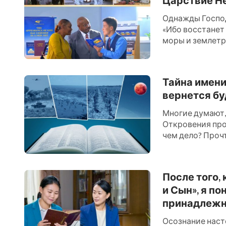
Однажды Господ
«Ибо восстанет 
моры и землетря
24:...
Тайна имени
вернется бу
Многие думают, 
Откровения про
чем дело? Прочт
После того,
и Сын», я п
принадлежно
Осознание насто