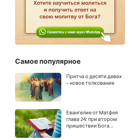
Самое популярное
Притча о десяти девах
– новое толкование
Евангелие от Матфея
глава 24: при втором
пришествии Бога
действительно ли
никто об этом не будет