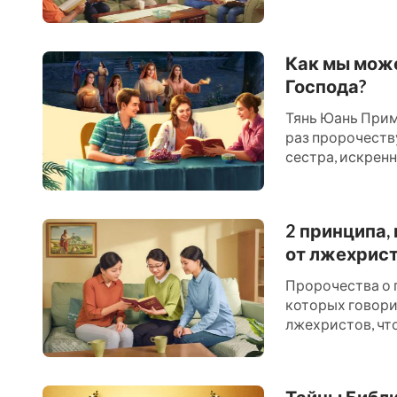
следует общение 
Как мы мож
Господа?
Тянь Юань Прим
раз пророчеству
сестра, искрен
вернувшегося Г..
2 принципа,
от лжехрис
Пророчества о 
которых говорит
лжехристов, чт
принципа укажут
Тайны Библи