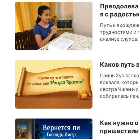
Преодолевая
я с радость
Путь к вхожден
трудностями и 
анализе слухов,
связь с истинным
Каков путь 
Цзинь Хуа заех
вокзала, котор
сестра Чжэн и 
собиралась леч..
Как нужно о
пришествии