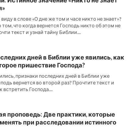
я»
 виду в слове «О дне же том и часе никто не знает»?
о том, что когда вернется Господь никто об этом не
чти текст и узнай тайну Библии....
следних дней в Библии уже явились, как
торое пришествие Господа?
ились, признаки последних дней в Библии уже
сподь вернется во второй раз? Прочтите текст и
к встретить Господа....
я проповедь: Две практики, которые
менять при расследовании истинного