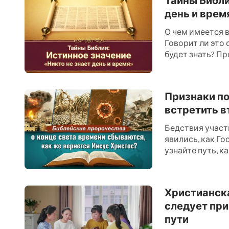
день и врем
О чем имеется в
Говорит ли это 
будет знать? Про
Признаки по
встретить в
Бедствия участ
явились, как Го
узнайте путь, ка
Христианска
следует при
пути