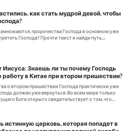
астились, как стать мудрой девой, чтобы
оспода?
азмножаются, пророчества Господа в основном уже
третить Господа? Прочти текст и найди путь....
т Иисуса: Знаешь ли ты почему Господь
 работу в Китае при втором пришествии?
ва о втором пришествии Господа практически уже
осподь должен уже вернуться. Во всем мире только
ущего Бога открыто свидетельствует о том, что
ж...
ь истинную церковь, которая попадет в
бесное до наступления великой скорби