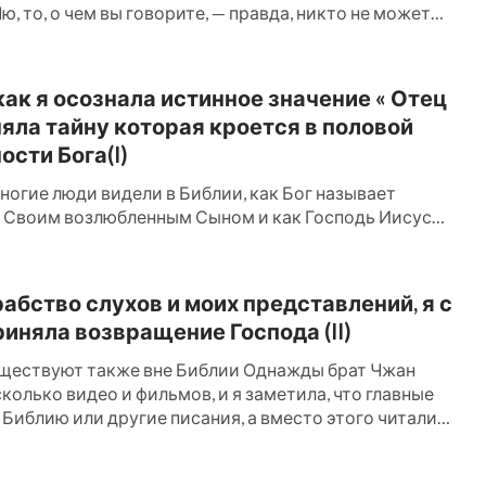
Лю, то, о чем вы говорите, — правда, никто не может
Бога. Если мы ограничиваем Бога, основываясь на
 как я осознала истинное значение « Отец
оняла тайну которая кроется в половой
сти Бога(I)
 Своим возлюбленным Сыном и как Господь Иисус
ебес, называющему Его Отцом. Судя по всему, мы
...
абство слухов и моих представлений, я с
иняла возвращение Господа (II)
ществуют также вне Библии Однажды брат Чжан
колько видео и фильмов, и я заметила, что главные
 Библию или другие писания, а вместо этого читали