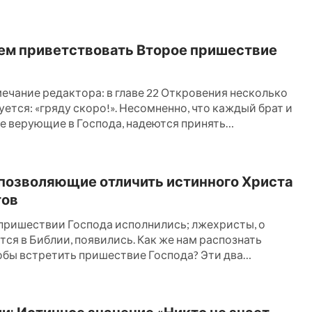
...
ем приветствовать Второе пришествие
ечание редактора: в главе 22 Откровения несколько
ется: «гряду скоро!». Несомненно, что каждый брат и
не верующие в Господа, надеются принять
.
 позволяющие отличить истинного Христа
тов
пришествии Господа исполнились; лжехристы, о
ся в Библии, появились. Как же нам распознать
обы встретить пришествие Господа? Эти два
 вам путь...
и: Истинное значение «Никто не знает