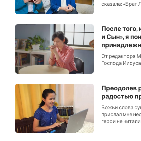
сказала: «Брат 
постичь мысли 
собстве...
После того,
и Сын», я п
принадлежно
От редактора Многие люди видели в Библии, как Бог называет
Господа Иисуса
молится Богу н
верим, что Бог му
Преодолев р
радостью пр
Божьи слова су
прислал мне нес
герои не читали
«Слово явля...