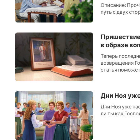
Описание: Проч
путь с двух ст
Христа, что пом
Пришествие
в образе во
Теперь последн
возвращения Гос
статья поможет вам пон
Интернете некот.
Дни Ноя уже
Дни Ноя уже на
ли ты как Господ