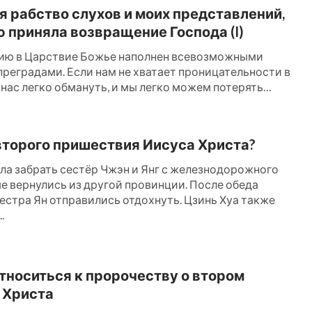
 рабство слухов и моих представлений,
ю приняла возвращение Господа (I)
ию в Царствие Божье наполнен всевозможными
преградами. Если нам не хватает проницательности в
 нас легко обмануть, и мы легко можем потерять
...
второго пришествия Иисуса Христа?
ала забрать сестёр Чжэн и Янг с железнодорожного
ые вернулись из другой провинции. После обеда
сестра Ян отправились отдохнуть. Цзинь Хуа также
.
тноситься к пророчеству о втором
 Христа