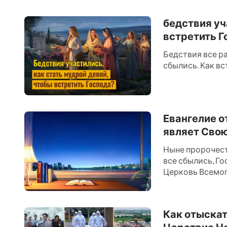
бедствия уч
встретить Г
Бедствия все р
сбылись. Как вс
Евангелие о
являет Свою
Ныне пророчест
все сбылись, Г
Церковь Всемог
Господь Иисус у
Как отыскат
Царствие Не