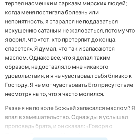
терпел насмешки и сарказм мирских людей;
когда меня постигала болезнь или
неприятность, я старался не поддаваться
искушению сатаны и не жаловаться, потому что
я верил, что «тот, кто претерпит до конца,
спасется». Я думал, что так и запасаются
маслом. Однако все, что я делал таким
образом, не доставляло мне никакого
удовольствия, и я не чувствовал себя близко к
Господу. Я не мог чувствовать Его присутствие
несмотря на то, что я часто молился.
Разве я не по воле Божьей запасался маслом? Я
впал в замешательство. Однажды я услышал
проповедь брата, и он сказал: «Говоря о
Периоде Благодати, Иисус Христос упомянул