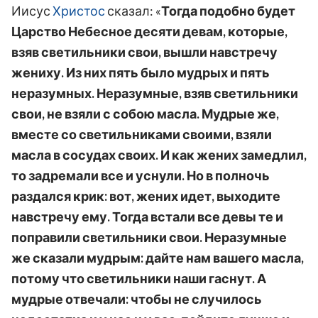
Иисус
Христос
сказал: «
Тогда подобно будет
Царство Небесное десяти девам, которые,
взяв светильники свои, вышли навстречу
жениху. Из них пять было мудрых и пять
неразумных. Неразумные, взяв светильники
свои, не взяли с собою масла. Мудрые же,
вместе со светильниками своими, взяли
масла в сосудах своих. И как жених замедлил,
то задремали все и уснули. Но в полночь
раздался крик: вот, жених идет, выходите
навстречу ему. Тогда встали все девы те и
поправили светильники свои. Неразумные
же сказали мудрым: дайте нам вашего масла,
потому что светильники наши гаснут. А
мудрые отвечали: чтобы не случилось