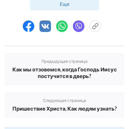
мудрых дев. В чем их секрет? Почему сказано,
Еще
что они мудрые девы? Это прежде всего
потому, что они могут распознать голос Бога.
Как только они прислушиваются, к ним
приходит понимание и они говорят: „Я
почувствовал, что слова этого человека
являются Божьими словами, это Божий голос.
Предыдущая страница
Никто иной не может говорить такие слова; это
Как мы отзовемся, когда Господь Иисус
голос Бога. Поэтому я верю в Него. Он Христос,
постучится в дверь?
то есть Бог стал плотью“. Вот такая их
мудрость. Но почему глупые люди, так глупы?
Они думают иначе: „Разве он не человек? Разве
Следующая страница
это не Иисус, из Назарета? Разве он не обычный
Пришествие Христа, Как людям узнать?
человек? Как Он может быть Богом? Мы не
будем верить в Него, мы верим в Бога, который
на небесах“. Послушайте, разве это не говорит о