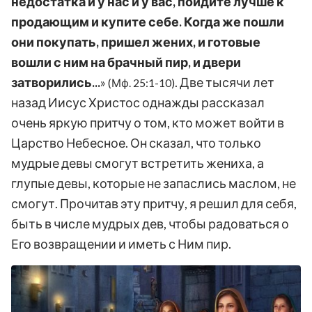
недостатка и у нас и у вас, пойдите лучше к
продающим и купите себе. Когда же пошли
они покупать, пришел жених, и готовые
вошли с ним на брачный пир, и двери
затворились...
»
. Две тысячи лет
(Мф. 25:1-10)
назад Иисус Христос однажды рассказал
очень яркую притчу о том, кто может войти в
Царство Небесное. Он сказал, что только
мудрые девы смогут встретить жениха, а
глупые девы, которые не запаслись маслом, не
смогут. Прочитав эту притчу, я решил для себя,
быть в числе мудрых дев, чтобы радоваться о
Его возвращении и иметь с Ним пир.