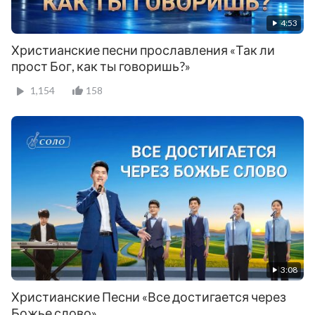
4:53
Христианские песни прославления «Так ли
прост Бог, как ты говоришь?»
1,154
158
3:08
Христианские Песни «Все достигается через
Божье слово»