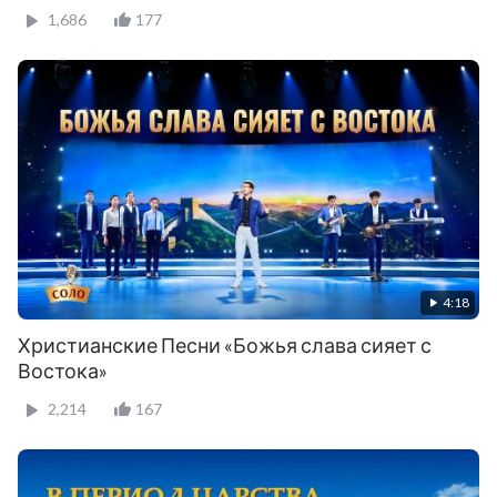
1,686
177
4:18
Христианские Песни «Божья слава сияет с
Востока»
2,214
167