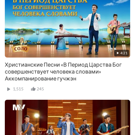
4:21
Христианские Песни «В Период Царства Бог
совершенствует человека словами»
Аккомпанирование гучжэн
1,515
245