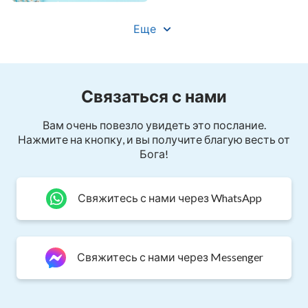
Что же вы так нерадивы?
Еще
Ранее об этом не задумывались?
Так для кого ж тогда все это говорит Бог?
Связаться с нами
В Бога-Спасителя веруйте! Он – ваш
Вам очень повезло увидеть это послание.
Нажмите на кнопку, и вы получите благую весть от
Всемогущий!
Бога!
Бодрствуйте! Утерянное время не вернуть.
Свяжитесь с нами через WhatsApp
И сожаление не поможет.
Как Богу вам это сказать?
Свяжитесь с нами через Messenger
Разве Его слово недостойно
внимания и размышления вашего?