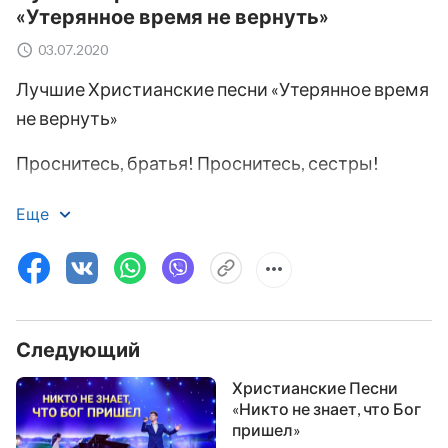
«Утерянное время не вернуть»
03.07.2020
Лучшие Христианские песни «Утерянное время
не вернуть»
Проснитесь, братья! Проснитесь, сестры!
Ведь не замедлит Божий день.
Еще
Время – жизнь, момент поймать значит ее
спасти.
Время близко!
Следующий
Если не сдан экзамен сразу,
Христианские Песни
«Никто не знает, что Бог
можно пытаться вновь и вновь.
пришел»