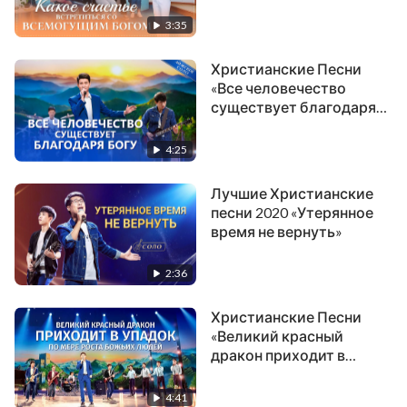
Всемогущим Богом»
их ценность для людей
3:35
неизмерима.
Христианские Песни
«Все человечество
Тех, кто
существует благодаря
Богу»
протестует
4:25
и не уважает Его слов,
Лучшие Христианские
песни 2020 «Утерянное
ждет один ответ от Бога:
время не вернуть»
Время и факты будут Его свидетельством,
2:36
покажут, что слова Его – истина, путь и жизнь;
Христианские Песни
«Великий красный
что правдиво все, что Он сказал,
дракон приходит в
упадок по мере роста
и человек придерживаться должен их.
Божьих людей»
4:41