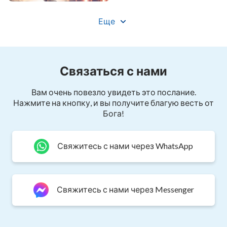
Всем тем, кто следует за Богом, Он следующее
Еще
поведает:
Те, кто не принимают Его слова, или не
воплощают их в действие,
Связаться с нами
кто не может цель найти
Вам очень повезло увидеть это послание.
Нажмите на кнопку, и вы получите благую весть от
или отыскать спасение в Его словах,
Бога!
все они осуждены словами Божьими. И
потеряли Божье спасение.
Свяжитесь с нами через WhatsApp
И Его наказание не уйдет от них далеко.
Время и факты будут Его свидетельством,
Свяжитесь с нами через Messenger
покажут, что слова Его – истина, путь и жизнь;