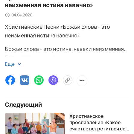
неизменная истина навечно»
04.04.2020
Христианские Песни «Божьи слова – это
неизменная истина навечно»
Божьи слова – это истина, навеки неизменная.
Бог – источник жизни,
Еще
ориентир для людей.
Смысл и ценность Его слов
сущностью их определены,
Следующий
и неважно, признает ли их человечество.
Христианское
прославление «Какое
И пусть никто не принимает слов Его,
счастье встретиться со