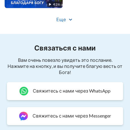
4:26
мы становимся людьми, любящими Бога.
Еще
Эта жизнь так благословенна,
Бог превозносит нас.
Связаться с нами
Исполнять свой долг, свидетельствовать о
Боге
Вам очень повезло увидеть это послание.
Нажмите на кнопку, и вы получите благую весть от
и стремиться к истине – вот самое значимое.
Бога!
Кто может быть удачливее?
Свяжитесь с нами через WhatsApp
Кто может быть более благословенным?
Бог дарует нам истину и жизнь,
Свяжитесь с нами через Messenger
мы должны жить для Бога.