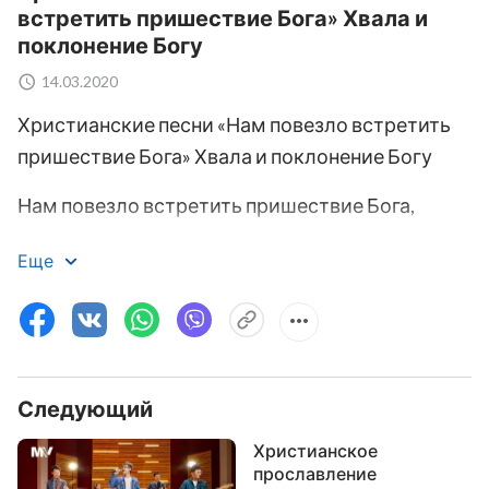
встретить пришествие Бога» Хвала и
поклонение Богу
14.03.2020
Христианские песни «Нам повезло встретить
пришествие Бога» Хвала и поклонение Богу
Нам повезло встретить пришествие Бога,
мы слышим Его голос.
Еще
Нам повезло встретить пришествие Бога,
мы посещаем пир Агнца.
Мы знаем воплощенного Всемогущего Бога,
Следующий
мы видим Его чудные дела.
Христианское
прославление