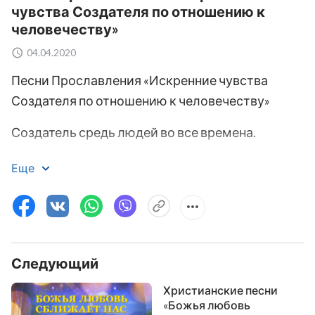
чувства Создателя по отношению к
человечеству»
04.04.2020
Песни Прославления «Искренние чувства
Создателя по отношению к человечеству»
Создатель средь людей во все времена.
Он всегда в диалоге с людьми и со всем
Еще
творением в целом.
И Он творит новые дела каждый день.
Характер и сущность Его выражаются,
Следующий
доносятся они в диалоге с людьми.
Христианские песни
«Божья любовь
Мысли Его полностью явлены.