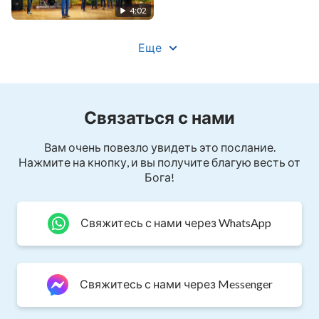
4:02
Прекрасный и благородный – таков лик Его.
Он никогда не уходил и никогда не исчезал.
Еще
Днем и ночью Он с людьми,
Он – постоянный спутник людей.
Связаться с нами
Его особая забота и привязанность ко всему
Вам очень повезло увидеть это послание.
Нажмите на кнопку, и вы получите благую весть от
человечеству,
Бога!
а также истинная любовь к людям –
Свяжитесь с нами через WhatsApp
все постепенно вышло на свет, когда Он спас
город Ниневия.
Разговор между Ионой и Богом Иеговой
Свяжитесь с нами через Messenger
обнажил, как сильно Творец жалел