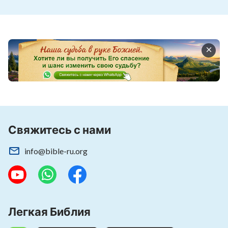
людей, которых Он Сам сотворил.
Ты узнаешь искренние чувства Бога
к людям через их диалог.
из сборника «Следуйте за Агнцем и пойте
новые песни»
Свяжитесь с нами
info@bible-ru.org
Легкая Библия