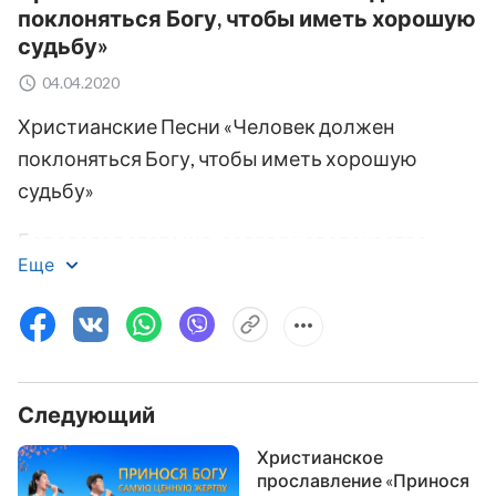
поклоняться Богу, чтобы иметь хорошую
судьбу»
04.04.2020
Христианские Песни «Человек должен
поклоняться Богу, чтобы иметь хорошую
судьбу»
Бог создал этот мир, создал человечество.
Еще
Он вдохновитель цивилизации всей от
культуры древнегреческой и до наших дней.
Только Бог людей утешит,
Следующий
только Он позаботится.
Христианское
Неотделимы люди от господства Его.
прославление «Принося