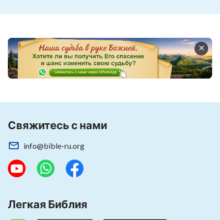
иначе ждет их неизбежная катастрофа,
неминуемая ожидает их.
из сборника «Следуйте за Агнцем и пойте
новые песни»
Свяжитесь с нами
info@bible-ru.org
Легкая Библия