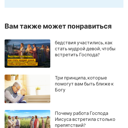
терпимость — это то, что необходимо
человечеству для выживания. Бог жив, Бог
реально существует; Его отношение к
Вам также может понравиться
человечеству имеет твердые устои, это
вовсе не догматический закон, и оно может
бедствия участились, как
меняться. Его воля в отношении
стать мудрой девой, чтобы
встретить Господа?
человечества постепенно меняется, она
трансформируется с течением времени в
зависимости от обстоятельств и отношения
Три принципа, которые
каждого без исключения человека
».
помогут вам быть ближе к
Богу
Почему работа Господа
Иисуса встретила столько
препятствий?