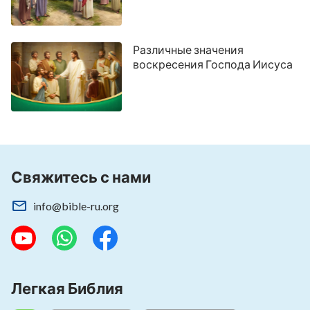
Различные значения
воскресения Господа Иисуса
Вам очень повезло увидеть это послание.
Нажмите на кнопку, и вы получите благую
весть от Бога!
Свяжитесь с нами через WhatsApp
Свяжитесь с нами
info@bible-ru.org
Свяжитесь с нами через Messenger
Из этих отрывков я поняла, что Бог есть
Легкая Библия
Господь творения и что, хотя Он полон