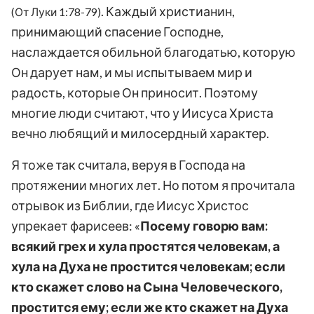
. Каждый христианин,
(От Луки 1:78-79)
принимающий спасение Господне,
наслаждается обильной благодатью, которую
Он дарует нам, и мы испытываем мир и
радость, которые Он приносит. Поэтому
многие люди считают, что у Иисуса Христа
вечно любящий и милосердный характер.
Я тоже так считала, веруя в Господа на
протяжении многих лет. Но потом я прочитала
отрывок из Библии, где Иисус Христос
упрекает фарисеев: «
Посему говорю вам:
всякий грех и хула простятся человекам, а
хула на Духа не простится человекам; если
кто скажет слово на Сына Человеческого,
простится ему; если же кто скажет на Духа