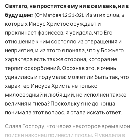
Святаго, не простится ему ни в сем веке, ни в
будущем
»
. Из этих слов, в
(От Матфея 12:31-32)
которых Иисус Христос осуждает и
проклинает фарисеев, я увидела, что Его
отношение к ним состояло из отвращения и
неприятия, и из этого я поняла, что у Божьего
характера есть также сторона, которая не
терпит оскорблений. Осознав это, я очень
удивилась и подумала: может ли быть так, что
характер Иисуса Христа не только
милосердный и любящий, но исполнен также
величия и гнева? Поскольку я не до конца
понимала этот вопрос, я стала искать ответ.
Слава Господу, что через некоторое время мои
поиски наконец принесли плоды. Я увидела в