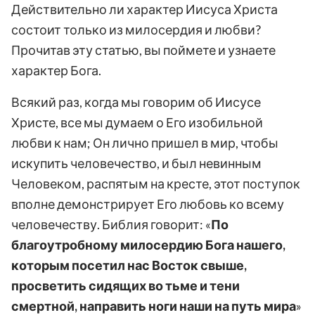
Действительно ли характер Иисуса Христа
состоит только из милосердия и любви?
Прочитав эту статью, вы поймете и узнаете
характер Бога.
Всякий раз, когда мы говорим об Иисусе
Христе, все мы думаем о Его изобильной
любви к нам; Он лично пришел в мир, чтобы
искупить человечество, и был невинным
Человеком, распятым на кресте, этот поступок
вполне демонстрирует Его любовь ко всему
человечеству. Библия говорит: «
По
благоутробному милосердию Бога нашего,
которым посетил нас Восток свыше,
просветить сидящих во тьме и тени
смертной, направить ноги наши на путь мира
»