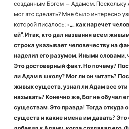
созданным Богом — Адамом. Поскольку Ад
мог это сделать? Мне было интересно уз
которой писалось: «
„...как наречет чел
ей“. Итак, кто дал названия всем живым
строка указывает человечеству на факт
наделил его разумом. Иными словами, 
Это достоверный факт. Но почему? Посл
ли Адам в школу? Мог ли он читать? По
живых существ, узнал ли Адам все эти 
называть? Конечно же, Бог не обучал е
существам. Это правда! Тогда откуда о
существ и какие имена им давать? Это 
добавил к Адаму, когда создавал его. 