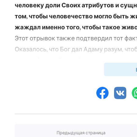
человеку доли Своих атрибутов и сущн
том, чтобы человечество могло быть 
жаждал именно того, чтобы такое живо
Этот отрывок также подтвердил тот фак
Оказалось, что Бог дал Адаму разум, чтоб
создал Адама, Бог добавил ему мудрость,
самостоятельно. Адам не читал ни одной к
животных, но Адам быстро назвал все ви
Затем я вспомнила людей, чьи имена на
поколения к поколению. Независимо от 
лидерами или гражданскими лицами, не
были их достижения или насколько вели
Предыдущая страница