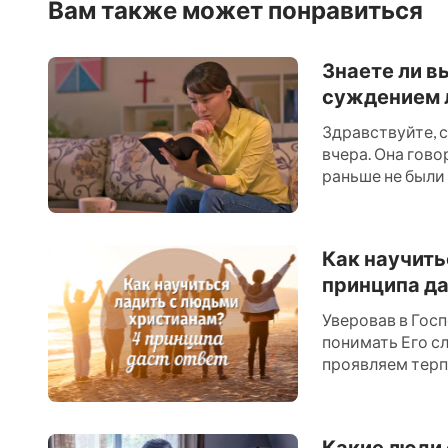
для того, чтобы поклоняться Творцу.
Вам также может понравиться
Знаете ли в
суждением 
Здравствуйте, с
вчера. Она гово
раньше не были 
Однако когда о
старейшин, назв
подумала, […]
Как научить
принципа да
Уверовав в Гос
понимать Его с
проявляем терпе
взаимодействуе
чувствуем мир и
отрицать, что 
Какие люди 