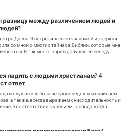
Автор:Чжан Чэн
ы разницу между различением людей и
людей?
естра Дчень, Я встретилась со знакомой из церкви
рила со мной о многих тайнах в Библии, которые мне
известны. Я так много обрела, слушая ее беседу.
на стала раскрывать действия и поступки пасторов и
ав их фарисеями века сего, я не могла принять это. Я
ся ладить с людьми христианам? 4
ст ответ
пода и слушая все больше проповедей, мы начинаем
лова, а также, всегда выражаем снисходительность и
ние, в соответствии с учением Господа, когда
м с другими людьми. Именно поэтому мы часто
 радость в нашем сердце. Тем не менее, нельзя
некоторые Христиане смутно понимают, как
считаются последователями Бога?