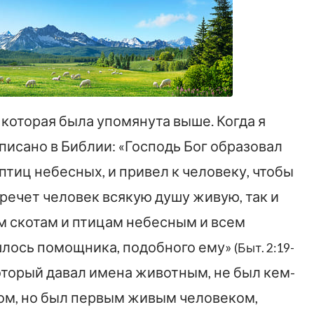
 которая была упомянута выше. Когда я
аписано в Библии: «Господь Бог образовал
птиц небесных, и привел к человеку, чтобы
наречет человек всякую душу живую, так и
ем скотам и птицам небесным и всем
шлось помощника, подобного ему»
(Быт. 2:19-
 который давал имена животным, не был кем-
ом, но был первым живым человеком,