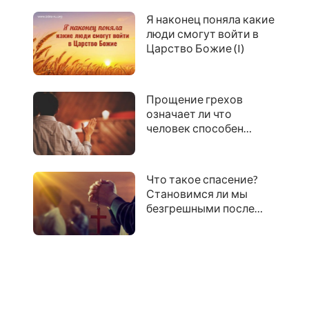
Небесное
Я наконец поняла какие
люди смогут войти в
Царство Божие (I)
Прощение грехов
означает ли что
человек способен
войти в Царство
Небесное
Что такое спасение?
Становимся ли мы
безгрешными после
спасения?