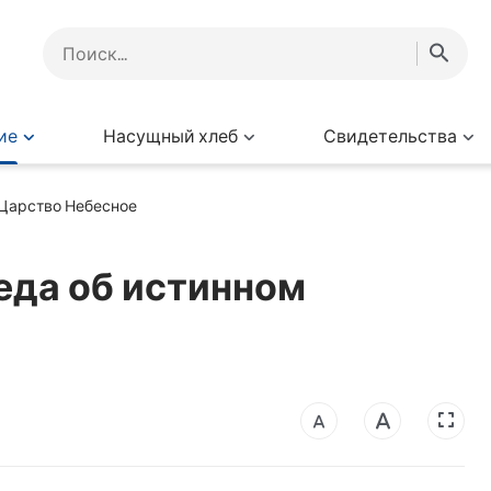
ие
Насущный хлеб
Свидетельства
 Царство Небесное
еда об истинном