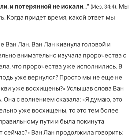
, и потерянной не искали...
“
. Мы
(Иез. 34:4)
ь. Когда придет время, какой ответ мы
 Ван Лан. Ван Лан кивнула головой и
тельно внимательно изучала пророчества о
ела, что пророчества уже исполнились. В
сподь уже вернулся? Просто мы не еще не
еркви уже восхищены?» Услышав слова Ван
. Она с волнением сказала: «Я думаю, это
ельно уже восхищены, то это тем более
еправильному пути и была покинута
ет сейчас?» Ван Лан продолжила говорить: