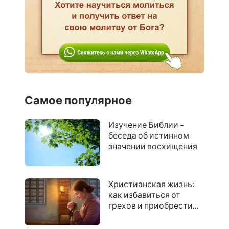
Самое популярное
Изучение Библии –
беседа об истинном
значении восхищения
Христианская жизнь:
как избавиться от
грехов и приобрести
очищение, чтоб
восхититься в Царство