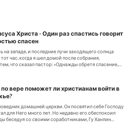
вении: «
Я обратился, чтобы увидеть, чей
шись, увидел семь золотых светильников
ого Сыну Человеческому, облеченного в
суса Христа - Один раз спастись говорит
ым поясом
»
. «
Имеющий ухо да
(Откр. 1:12-13)
ностью спасен
. Как видно, когда Бог вернется в
 2:7)
ь на западе, и последние лучи заходящего солнца
н как Сын Человеческий и говорить с
тот час, когда я шел домой после собрания,
тем, что сказал пастор: «Однажды обретя спасение,
«
Овцы Мои слушаются голоса Моего...
»
(Ин.
егда, потому что в Библии сказано: «Ибо если устами
исповедывать Иисуса Господом и сердцем твоим
ыми девами, ища голос Бога. Там, где Дух
ог воскресил Его из мертвых, то […]
по вере поможет ли христианам войти в
а мы находим Божий голос и принимаем Его
жье?
е, которое я понимаю, — это принять Сына
оповедник домашней церкви. Он посвятил себя Господу
 предстать пред Богом. Это есть
ал для Него много лет. Но недавно его обеспокоил
жды беседуя со своими соработниками, Гу Ханлин
щение Господа, мы будем отвержены и не
мешательство: «Братья и сестры, Библия гласит: «Ибо