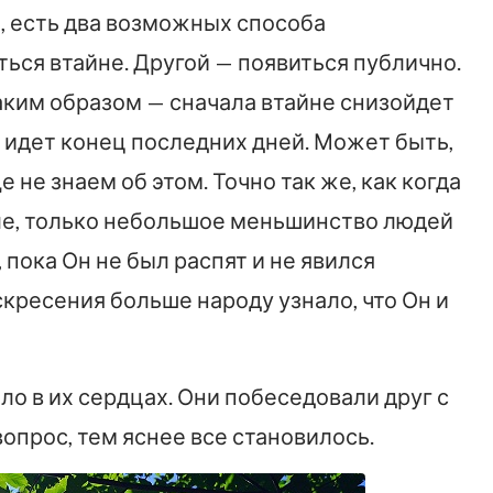
, есть два возможных способа
ться втайне. Другой — появиться публично.
таким образом — сначала втайне снизойдет
е идет конец последних дней. Может быть,
 не знаем об этом. Точно так же, как когда
ле, только небольшое меньшинство людей
, пока Он не был распят и не явился
скресения больше народу узнало, что Он и
ло в их сердцах. Они побеседовали друг с
опрос, тем яснее все становилось.