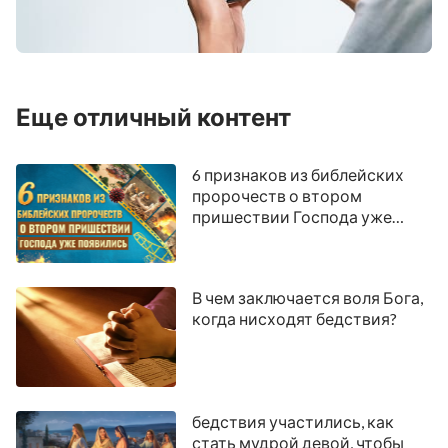
106
107
108
109
110
111
112
113
114
115
116
117
118
119
Еще отличный контент
120
121
122
123
124
125
126
127
128
129
130
131
132
133
6 признаков из библейских
134
135
136
137
138
139
140
пророчеств о втором
пришествии Господа уже
141
142
143
144
145
146
147
появились
148
149
150
В чем заключается воля Бога,
когда нисходят бедствия?
бедствия участились, как
стать мудрой девой, чтобы