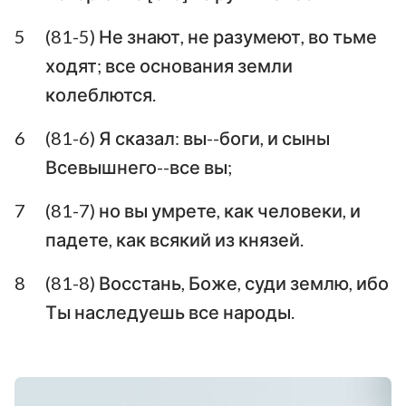
Аввакум
Софония
5
(81-5) Не знают, не разумеют, во тьме
ходят; все основания земли
Аггей
Захария
колеблются.
Малахия
6
(81-6) Я сказал: вы--боги, и сыны
Всевышнего--все вы;
7
(81-7) но вы умрете, как человеки, и
падете, как всякий из князей.
8
(81-8) Восстань, Боже, суди землю, ибо
Ты наследуешь все народы.
1
2
3
4
5
6
7
8
9
10
11
12
13
14
15
16
17
18
19
20
21