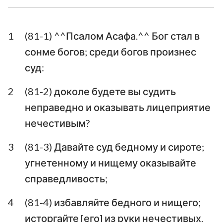
Ездра
Неемия
1
(81-1) ^^Псалом Асафа.^^ Бог стал в
Есфирь
Иов
сонме богов; среди богов произнес
Псалтирь
Притчи
суд:
Екклесиаст
Песни Песней
2
(81-2) доколе будете вы судить
неправедно и оказывать лицеприятие
Исаия
Иеремия
нечестивым?
Плач Иеремии
Иезекииль
3
(81-3) Давайте суд бедному и сироте;
Даниил
Осия
угнетенному и нищему оказывайте
Иоиль
Амос
справедливость;
Авдия
Иона
4
(81-4) избавляйте бедного и нищего;
исторгайте [его] из руки нечестивых.
Михей
Наум