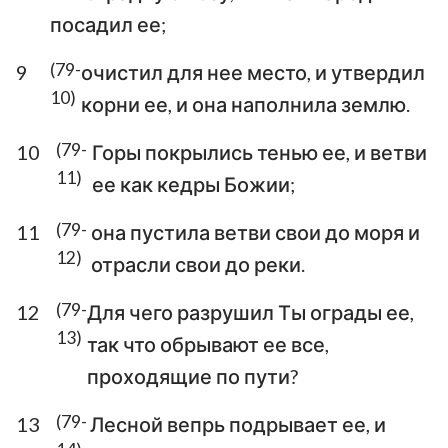
посадил ее;
(79-
9
очистил для нее место, и утвердил
10)
корни ее, и она наполнила землю.
(79-
10
Горы покрылись тенью ее, и ветви
11)
ее как кедры Божии;
(79-
11
она пустила ветви свои до моря и
12)
отрасли свои до реки.
(79-
12
Для чего разрушил Ты ограды ее,
13)
так что обрывают ее все,
проходящие по пути?
(79-
13
Лесной вепрь подрывает ее, и