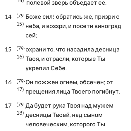
14)
полевой зверь объедает ее.
(79-
14
Боже сил! обратись же, призри с
1
2
3
4
5
6
7
15)
неба, и воззри, и посети виноград
8
9
10
11
12
13
14
сей;
15
16
17
18
19
20
21
(79-
15
охрани то, что насадила десница
22
23
24
25
26
27
28
16)
Твоя, и отрасли, которые Ты
29
30
31
32
33
34
35
укрепил Себе.
36
37
38
39
40
41
42
(79-
16
Он пожжен огнем, обсечен; от
43
44
45
46
47
48
49
17)
прещения лица Твоего погибнут.
50
51
52
53
54
55
56
(79-
17
Да будет рука Твоя над мужем
57
58
59
60
61
62
63
18)
десницы Твоей, над сыном
64
65
66
67
68
69
70
человеческим, которого Ты
71
72
73
74
75
76
77