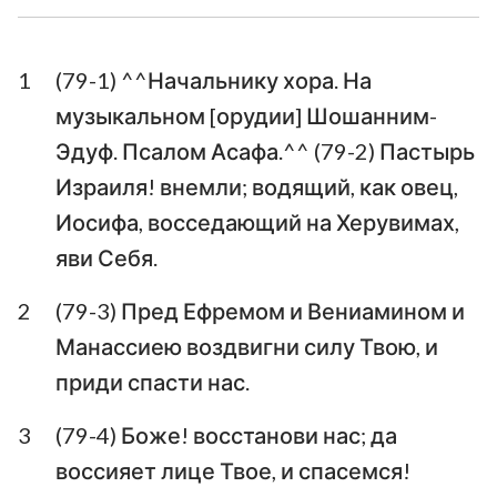
Ездра
Неемия
1
(79-1) ^^Начальнику хора. На
Есфирь
Иов
музыкальном [орудии] Шошанним-
Псалтирь
Притчи
Эдуф. Псалом Асафа.^^ (79-2) Пастырь
Израиля! внемли; водящий, как овец,
Екклесиаст
Песни Песней
Иосифа, восседающий на Херувимах,
Исаия
Иеремия
яви Себя.
Плач Иеремии
Иезекииль
2
(79-3) Пред Ефремом и Вениамином и
Даниил
Осия
Манассиею воздвигни силу Твою, и
приди спасти нас.
Иоиль
Амос
3
(79-4) Боже! восстанови нас; да
Авдия
Иона
воссияет лице Твое, и спасемся!
Михей
Наум