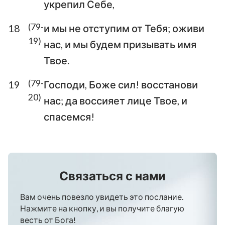
укрепил Себе,
78
79
80
81
82
83
84
(79-
18
и мы не отступим от Тебя; оживи
85
86
87
88
89
90
91
19)
нас, и мы будем призывать имя
92
93
94
95
96
97
98
Твое.
99
100
101
102
103
104
105
(79-
19
Господи, Боже сил! восстанови
106
107
108
109
110
111
112
20)
нас; да воссияет лице Твое, и
спасемся!
113
114
115
116
117
118
119
120
121
122
123
124
125
126
127
128
129
130
131
132
133
Связаться с нами
134
135
136
137
138
139
140
141
142
143
144
145
146
147
Вам очень повезло увидеть это послание.
Нажмите на кнопку, и вы получите благую
148
149
150
весть от Бога!