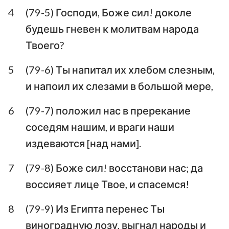
4
(79-5) Господи, Боже сил! доколе
Аввакум
Софония
будешь гневен к молитвам народа
Аггей
Захария
Твоего?
Малахия
5
(79-6) Ты напитал их хлебом слезным,
и напоил их слезами в большой мере,
6
(79-7) положил нас в пререкание
соседям нашим, и враги наши
издеваются [над нами].
7
(79-8) Боже сил! восстанови нас; да
воссияет лице Твое, и спасемся!
8
(79-9) Из Египта перенес Ты
виноградную лозу, выгнал народы и