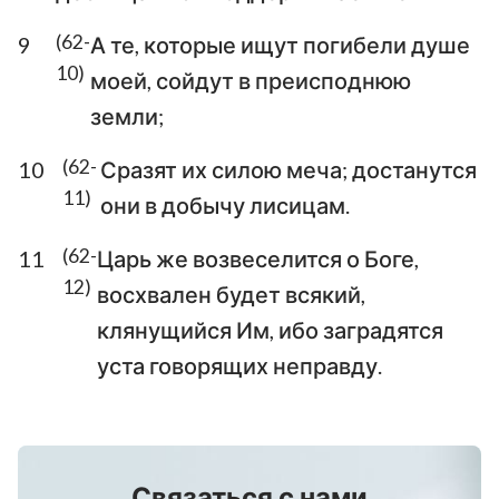
(62-
9
А те, которые ищут погибели душе
10)
моей, сойдут в преисподнюю
земли;
1
2
3
4
5
6
7
(62-
10
Сразят их силою меча; достанутся
8
9
10
11
12
13
14
11)
они в добычу лисицам.
15
16
17
18
19
20
21
(62-
11
Царь же возвеселится о Боге,
22
23
24
25
26
27
28
12)
восхвален будет всякий,
29
30
31
32
33
34
35
клянущийся Им, ибо заградятся
36
37
38
39
40
41
42
уста говорящих неправду.
43
44
45
46
47
48
49
50
51
52
53
54
55
56
57
58
59
60
61
62
63
Связаться с нами