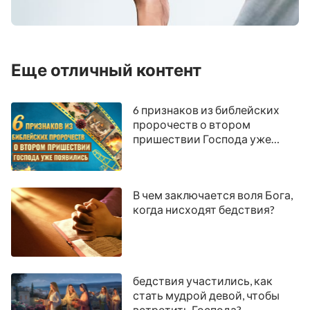
141
142
143
144
145
146
147
148
149
150
Еще отличный контент
6 признаков из библейских
пророчеств о втором
пришествии Господа уже
появились
В чем заключается воля Бога,
когда нисходят бедствия?
бедствия участились, как
стать мудрой девой, чтобы
встретить Господа?