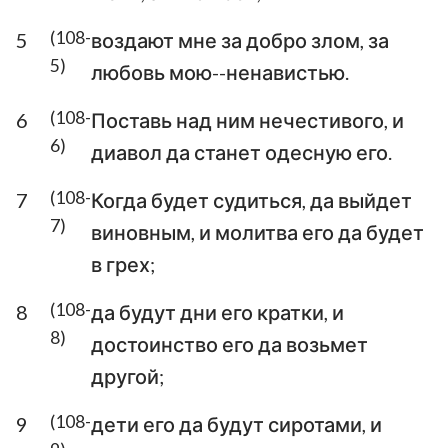
Аввакум
Софония
(108-
5
воздают мне за добро злом, за
5)
любовь мою--ненавистью.
Аггей
Захария
(108-
6
Поставь над ним нечестивого, и
Малахия
6)
диавол да станет одесную его.
(108-
7
Когда будет судиться, да выйдет
7)
виновным, и молитва его да будет
в грех;
(108-
8
да будут дни его кратки, и
8)
достоинство его да возьмет
другой;
(108-
9
дети его да будут сиротами, и