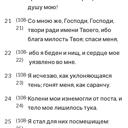
душу мою!
36
37
38
39
40
41
42
43
44
45
46
47
48
49
(108-
21
Со мною же, Господи, Господи,
21)
50
51
52
53
54
55
56
твори ради имени Твоего, ибо
блага милость Твоя; спаси меня,
57
58
59
60
61
62
63
64
65
66
67
68
69
70
(108-
22
ибо я беден и нищ, и сердце мое
22)
уязвлено во мне.
71
72
73
74
75
76
77
78
79
80
81
82
83
84
(108-
23
Я исчезаю, как уклоняющаяся
23)
тень; гонят меня, как саранчу.
85
86
87
88
89
90
91
92
93
94
95
96
97
98
(108-
24
Колени мои изнемогли от поста, и
24)
99
100
101
102
103
104
105
тело мое лишилось тука.
106
107
108
109
110
111
112
(108-
25
Я стал для них посмешищем: