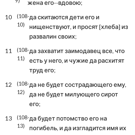
9)
жена его--вдовою;
(108-
10
да скитаются дети его и
10)
нищенствуют, и просят [хлеба] из
развалин своих;
(108-
11
да захватит заимодавец все, что
11)
есть у него, и чужие да расхитят
труд его;
(108-
12
да не будет сострадающего ему,
12)
да не будет милующего сирот
его;
(108-
13
да будет потомство его на
13)
погибель, и да изгладится имя их