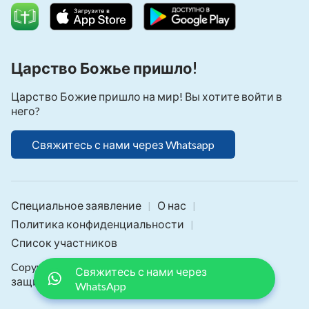
Царство Божье пришло!
Царство Божие пришло на мир! Вы хотите войти в
него?
Свяжитесь с нами через Whatsapp
Специальное заявление
О нас
|
|
Политика конфиденциальности
|
Список участников
Copyright © 2026
Библия Онлайн
. Все права
Свяжитесь с нами через
защищены.
WhatsApp