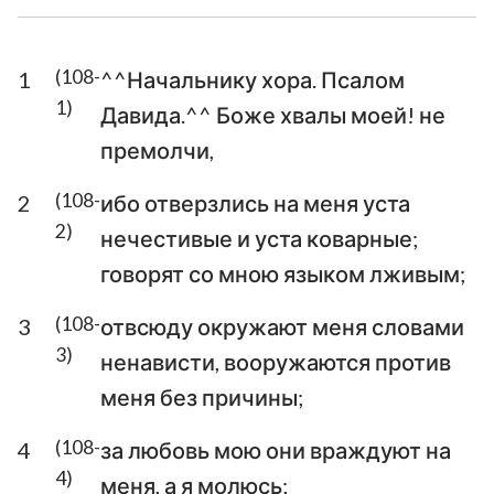
Ездра
Неемия
(108-
1
^^Начальнику хора. Псалом
Есфирь
Иов
1)
Давида.^^ Боже хвалы моей! не
Псалтирь
Притчи
премолчи,
Екклесиаст
Песни Песней
(108-
2
ибо отверзлись на меня уста
2)
нечестивые и уста коварные;
Исаия
Иеремия
говорят со мною языком лживым;
Плач Иеремии
Иезекииль
(108-
3
отвсюду окружают меня словами
Даниил
Осия
3)
ненависти, вооружаются против
Иоиль
Амос
меня без причины;
Авдия
Иона
(108-
4
за любовь мою они враждуют на
4)
меня, а я молюсь;
Михей
Наум