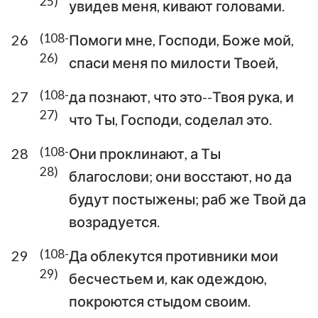
25)
113
114
115
116
117
118
119
увидев меня, кивают головами.
120
121
122
123
124
125
126
(108-
26
Помоги мне, Господи, Боже мой,
26)
127
128
129
130
131
132
133
спаси меня по милости Твоей,
134
135
136
137
138
139
140
(108-
27
да познают, что это--Твоя рука, и
141
142
143
144
145
146
147
27)
что Ты, Господи, соделал это.
148
149
150
(108-
28
Они проклинают, а Ты
28)
благослови; они восстают, но да
будут постыжены; раб же Твой да
возрадуется.
(108-
29
Да облекутся противники мои
29)
бесчестьем и, как одеждою,
покроются стыдом своим.