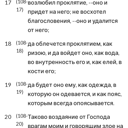
(108-
17
возлюбил проклятие, --оно и
17)
придет на него; не восхотел
благословения, --оно и удалится
от него;
(108-
18
да облечется проклятием, как
18)
ризою, и да войдет оно, как вода,
во внутренность его и, как елей, в
кости его;
1
2
3
4
5
6
7
(108-
19
да будет оно ему, как одежда, в
8
9
10
11
12
13
14
19)
которую он одевается, и как пояс,
15
16
17
18
19
20
21
которым всегда опоясывается.
22
23
24
25
26
27
28
(108-
20
Таково воздаяние от Господа
29
30
31
32
33
34
35
20)
врагам моим и говорящим злое на