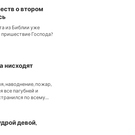
честв о втором
сь
та из Библии уже
ое пришествие Господа?
да нисходят
, наводнение, пожар,
ся все пагубней и
странился по всему
удрой девой,