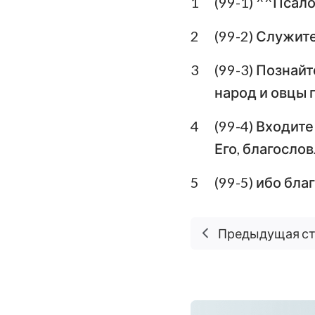
1
(99-1) ^^Псал
Левит
Второзаконие
2
(99-2) Служит
Книга Судей
3
(99-3) Познайт
народ и овцы 
1-я Царств
4
(99-4) Входите
3-я Царств
Его, благослов
1-я Паралипомено
5
(99-5) ибо бла
Ездра
Есфирь
Предыдущая с
Псалтирь
Екклесиаст
Исаия