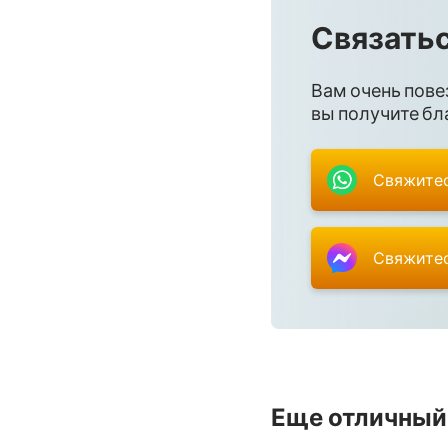
Связатьс
Плач Иеремии
Даниил
Вам очень пове
вы получите бла
Иоиль
Авдия
Свяжитес
Михей
Свяжитес
Аввакум
Аггей
Малахия
Еще отличный