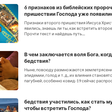
6 признаков из библейских проро
пришествии Господа уже появили
Признаки второго пришествия Иисуса Хрис
явились, знаешь ли ты, как встретить втор
Прочти текст и найдешь путь....
В чем заключается воля Бога, ког
бедствия?
Ныне, повсюду размножаются землетрясения
эпидемии, голод и т. д., их влияния становят
пагубней, особенно ковид-19 сейчас распро
миру, многие в эт...
бедствия участились, как стать м
чтобы встретить Господа?