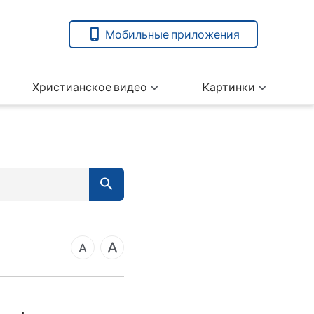
Мобильные приложения
Христианское видео
Kартинки
7
вета
14
21
ангелие от Марка
28