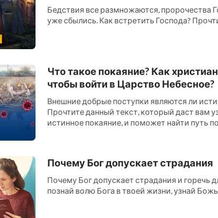
Бедствия все размножаются, пророчества Г
уже сбылись. Как встретить Господа? Прочти 
Что такое покаяние? Как христиан
чтобы войти в Царство Небесное?
Внешние добрые поступки являются ли ист
Прочтите данный текст, который даст вам уз
истинное покаяние, и поможет найти путь по
Царство Небесное....
Почему Бог допускает страдания
Почему Бог допускает страдания и горечь дл
познай волю Бога в твоей жизни, узнай Божью