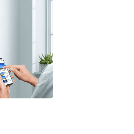
имофею
112
слание к
119
илимону
126
слание Иакова
133
орое послание
140
етра
147
орое послание
оанна
ослание Иуды