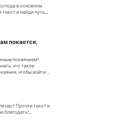
оспода в основном
текст и найди путь....
ам покается,
инным покаянием?
нать, что такое
каяния, чтобы войти в
я нас? Прочти текст и
 благодать!...