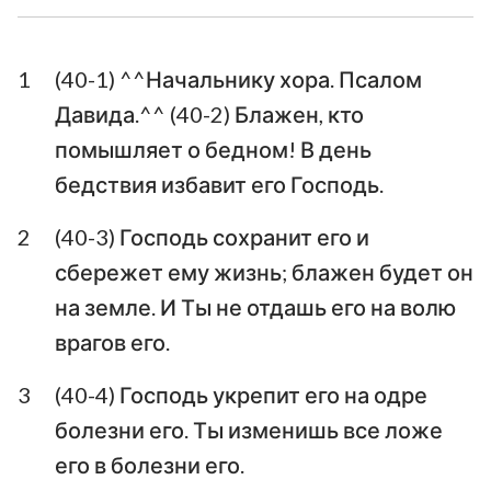
Ездра
Неемия
1
(40-1) ^^Начальнику хора. Псалом
Есфирь
Иов
Давида.^^ (40-2) Блажен, кто
Псалтирь
Притчи
помышляет о бедном! В день
бедствия избавит его Господь.
Екклесиаст
Песни Песней
2
(40-3) Господь сохранит его и
Исаия
Иеремия
сбережет ему жизнь; блажен будет он
Плач Иеремии
Иезекииль
на земле. И Ты не отдашь его на волю
Даниил
Осия
врагов его.
Иоиль
Амос
3
(40-4) Господь укрепит его на одре
болезни его. Ты изменишь все ложе
Авдия
Иона
его в болезни его.
Михей
Наум