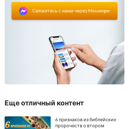
120
121
122
123
124
125
126
Свяжитесь с нами через Messenger
127
128
129
130
131
132
133
134
135
136
137
138
139
140
141
142
143
144
145
146
147
148
149
150
Еще отличный контент
6 признаков из библейских
пророчеств о втором