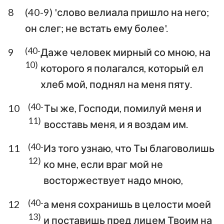
8
(40-9) 'слово велиала пришло на него;
он слег; не встать ему более'.
(40-
9
Даже человек мирный со мною, на
10)
которого я полагался, который ел
хлеб мой, поднял на меня пяту.
(40-
10
Ты же, Господи, помилуй меня и
11)
1
2
3
4
5
6
7
восставь меня, и я воздам им.
8
9
10
11
12
13
14
(40-
11
Из того узнаю, что Ты благоволишь
12)
15
16
17
18
19
20
21
ко мне, если враг мой не
восторжествует надо мною,
22
23
24
25
26
27
28
29
30
31
32
33
34
35
(40-
12
а меня сохранишь в целости моей
13)
и поставишь пред лицем Твоим на
36
37
38
39
40
41
42