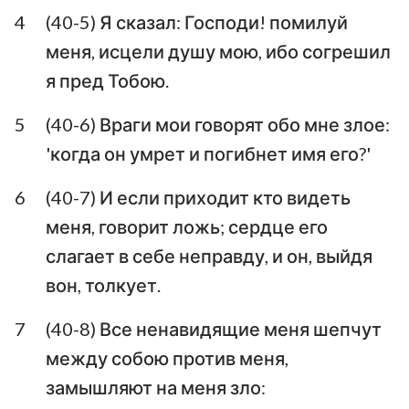
4
(40-5) Я сказал: Господи! помилуй
Аввакум
Софония
меня, исцели душу мою, ибо согрешил
Аггей
Захария
я пред Тобою.
Малахия
5
(40-6) Враги мои говорят обо мне злое:
'когда он умрет и погибнет имя его?'
6
(40-7) И если приходит кто видеть
меня, говорит ложь; сердце его
слагает в себе неправду, и он, выйдя
вон, толкует.
7
(40-8) Все ненавидящие меня шепчут
между собою против меня,
замышляют на меня зло: