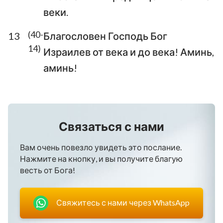
веки.
43
44
45
46
47
48
49
50
51
52
53
54
55
56
(40-
13
Благословен Господь Бог
14)
Израилев от века и до века! Аминь,
57
58
59
60
61
62
63
аминь!
64
65
66
67
68
69
70
71
72
73
74
75
76
77
78
79
80
81
82
83
84
Связаться с нами
85
86
87
88
89
90
91
Вам очень повезло увидеть это послание.
92
93
94
95
96
97
98
Нажмите на кнопку, и вы получите благую
99
100
101
102
103
104
105
весть от Бога!
106
107
108
109
110
111
112
Свяжитесь с нами через WhatsApp
113
114
115
116
117
118
119