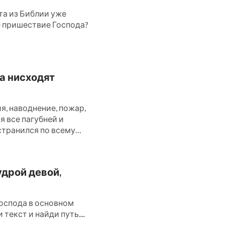
та из Библии уже
ое пришествие Господа?
да нисходят
, наводнение, пожар,
ся все пагубней и
странился по всему
удрой девой,
оспода в основном
текст и найди путь....