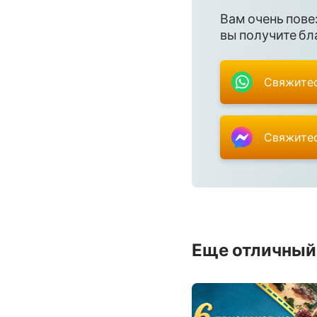
Вам очень пове
Плач Иеремии
вы получите бла
Даниил
Свяжитес
Иоиль
Авдия
Свяжитес
Михей
Аввакум
Аггей
Еще отличный
Малахия