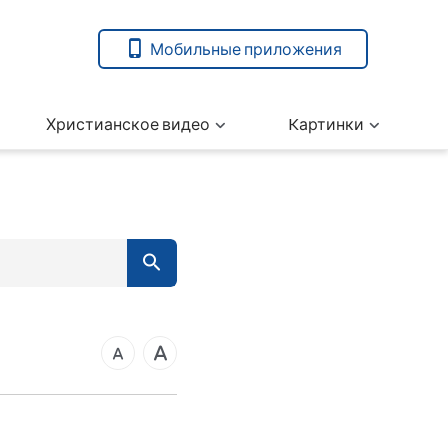
Мобильные приложения
Христианское видео
Kартинки
7
вета
14
21
ангелие от Марка
28