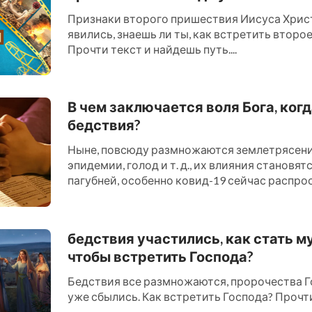
Признаки второго пришествия Иисуса Хрис
явились, знаешь ли ты, как встретить втор
Прочти текст и найдешь путь....
В чем заключается воля Бога, ког
бедствия?
Ныне, повсюду размножаются землетрясения
эпидемии, голод и т. д., их влияния становят
пагубней, особенно ковид-19 сейчас распро
миру, многие в эт...
бедствия участились, как стать м
чтобы встретить Господа?
Бедствия все размножаются, пророчества Г
уже сбылись. Как встретить Господа? Прочти 