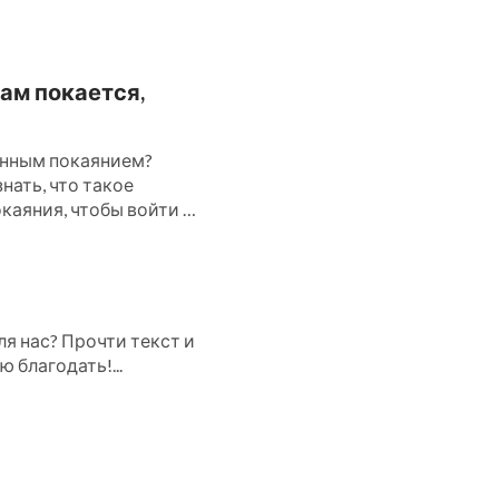
ам покается,
инным покаянием?
нать, что такое
каяния, чтобы войти в
я нас? Прочти текст и
 благодать!...