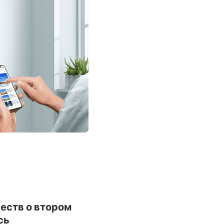
имофею
112
слание к
119
илимону
126
слание Иакова
133
орое послание
140
етра
147
орое послание
оанна
ослание Иуды
честв о втором
сь