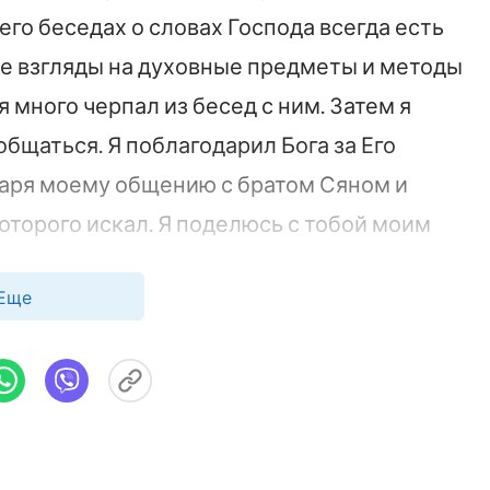
 его беседах о словах Господа всегда есть
кие взгляды на духовные предметы и методы
 много черпал из бесед с ним. Затем я
общаться. Я поблагодарил Бога за Его
даря моему общению с братом Сяном и
которого искал. Я поделюсь с тобой моим
Еще
ишли посетить меня. Я рассказал им о своей
в меня брат Сян сказал: «В таком
еркви. Оно преобладает среди всей
и мне о запустении храма, описанном в
ной некоторыми стихами: «
И вошел Иисус в