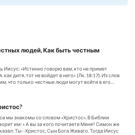
шне хорошим поведением, но втайне они
иряли хранилища свои и увеличивали
вливались на углах улиц, совершая долгие
оих доходов каждый месяц, но в тайне
и в жертву негодных животных и
естных людей, Как быть честным
ами не практиковали слова Господа. Чтобы
й, они говорили о буквах и доктринах
ь Иисус: «Истинно говорю вам, кто не примет
как дитя, тот не войдет в него» (Лк. 18:17). Из слов
овали о том, как они переносили трудности
м, что только честные люди могут войти в его
или Господа или свидетельствовали о Нем.
ое. Тогда, что же нам нужно делать, чтобы стать
и в молитве, в жизни и в служнии? Следующие
ись Божьим словам, жили во грехе и были
ристос?
была оставлена Святым Духом, и храм,
все мы знакомы со словом «Христос». В Библии
стал вертепом разбойников.
ворит им: « А вы за кого почитаете Меня? Симон же
сказал: Ты--Христос, Сын Бога Живаго. Тогда Иисус