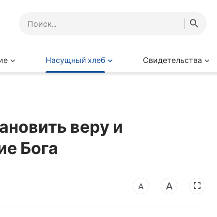
ие
Насущный хлеб
Свидетельства
ановить веру и
ие Бога