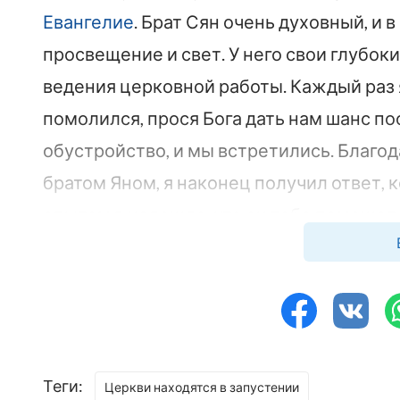
Евангелие
. Брат Сян очень духовный, и в
просвещение и свет. У него свои глубо
ведения церковной работы. Каждый раз я
помолился, прося Бога дать нам шанс по
обустройство, и мы встретились. Благо
братом Яном, я наконец получил ответ, 
опытом в надежде, что он тебе поможет.
Три месяца назад брат Ян и брат Сян пр
ситуации и о состоянии церкви. Выслуша
состоянии находится не одна и не две ц
религиозной среды». Его слова напомнил
Теги:
Библии. Затем брат Сян поделился со м
Церкви находятся в запустении