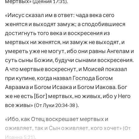
мертвых»
.
(Деяния 17:31)
«Иисус сказал им в ответ: чада века сего
женятся и выходят замуж; а сподобившиеся
достигнуть того века и воскресения из
мертвых ни женятся, ни замуж не выходят, и
умереть уже не могут, ибо они равны Ангелам и
суть сыны Божии, будучи сынами воскресения.
А что мертвые воскреснут, и Моисей показал
при купине, когда назвал Господа Богом
Авраама и Богом Исаака и Богом Иакова. Бог
же не есть [Бог] мертвых, но живых, ибо у Него
все живы»
.
(От Луки 20:34-38 )
«Ибо, как Отец воскрешает мертвых и
оживляет, так и Сын оживляет, кого хочет»
(От
.
Иоанна 5:21)