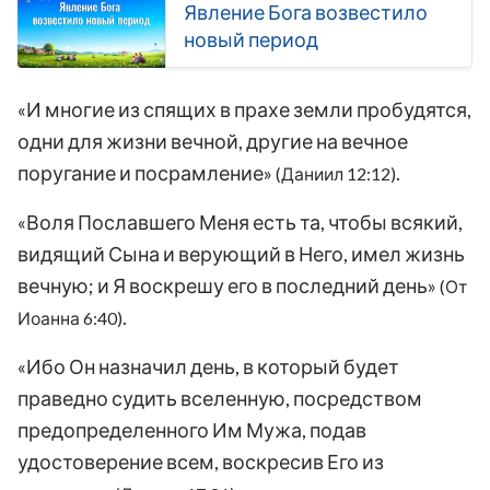
Явление Бога возвестило
возвращение Господа (I)
новый период
«И многие из спящих в прахе земли пробудятся,
одни для жизни вечной, другие на вечное
поругание и посрамление»
.
(Даниил 12:12)
«Воля Пославшего Меня есть та, чтобы всякий,
видящий Сына и верующий в Него, имел жизнь
вечную; и Я воскрешу его в последний день»
(От
.
Иоанна 6:40)
«Ибо Он назначил день, в который будет
праведно судить вселенную, посредством
предопределенного Им Мужа, подав
удостоверение всем, воскресив Его из