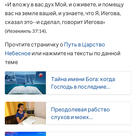
«И вложу в вас дух Мой, и оживете, и помещу
вас на земле вашей, и узнаете, что Я, Иегова,
сказал это--и сделал, говорит Иегова»
.
(Иезекииль 37:14)
Прочтите страничку о
Путь в Царство
Небесное
или нажмите на тексты по данной
теме
Тайна имени Бога: когда
Господь в последние
вернется будут ли Его еще
звать Иисусом?
Преодолевая рабство
слухов и моих
представлений, я с
радостью приняла