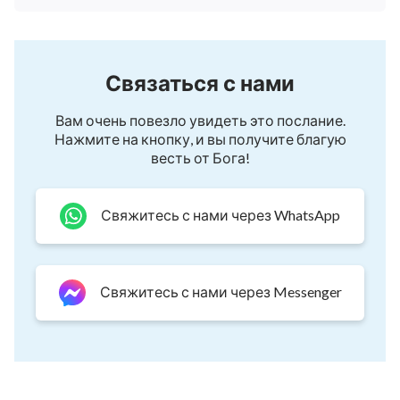
внезапно ветер сорвал железную дверь с
поезда, и с глухим стуком железная дверь
ударила меня по голове. Я сразу потерял
Связаться с нами
сознание. После этого я очнулся, лежа на
кровати в больнице в 160 километрах от того
Вам очень повезло увидеть это послание.
Нажмите на кнопку, и вы получите благую
места, где работал, и увидел, что доктор светит
весть от Бога!
мне в глаз фонариком. Увидев, что я очнулся,
врачи были удивлены, потому что я был без
Свяжитесь с нами через WhatsApp
сознания в течение нескольких часов, и все они
думали, что я мертв. Позже, после
компьютерной томографии, врач сказал, что
Свяжитесь с нами через Messenger
мне поставили диагноз сотрясение мозга, было
несколько порезов и царапин, но не было
ничего серьезного, и я буду в порядке после
приема лекарства и пребывания некоторое