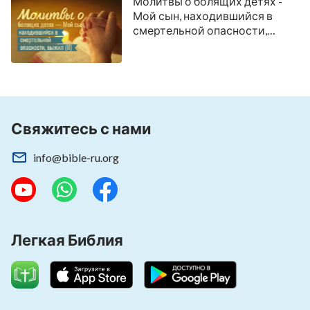
Молитвы о болящих детях -
жить в Его свете
Мой сын, находившийся в
смертельной опасности,
выжил (II)
После этих событий иногда я думал: нашу
жизнь и смерть действительно невозможно
предвидеть и контролировать самим. Может
быть, что действительно невидимый Хозяин
Свяжитесь с нами
защищает нас?
info@bible-ru.org
После того, как я получил Божье
Евангелие
Царства, я увидел, что Его слова говорят: «
На
протяжении своей длинной жизни, как
правило, каждый человек сталкивался с
Легкая Библия
многочисленными опасными ситуациями и
пережил множество искушений. Все потому,
что сатана прямо там, рядом с тобой, и его
взор постоянно устремлен на тебя. Сатане