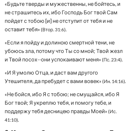
«Будьте тверды и мужественны, не бойтесь, и
не страшитесь их, ибо Господь Бог твой Сам
пойдет с тобою [и] не отступит от тебя и не
оставит тебя»
.
(Втор. 31:6)
«Если я пойду и долиною смертной тени, не
убоюсь зла, потому что Ты со мной; Твой жезл
и Твой посох--они успокаивают меня»
.
(Пс. 23:4)
«И Я умолю Отца, и даст вам другого
Утешителя, да пребудет с вами вовек»
.
(Ин. 14:16)
«Не бойся, ибо Я с тобою; не смущайся, ибо Я
Бог твой; Я укреплю тебя, и помогу тебе, и
поддержу тебя десницею правды Моей»
(Ис.
.
41:10)