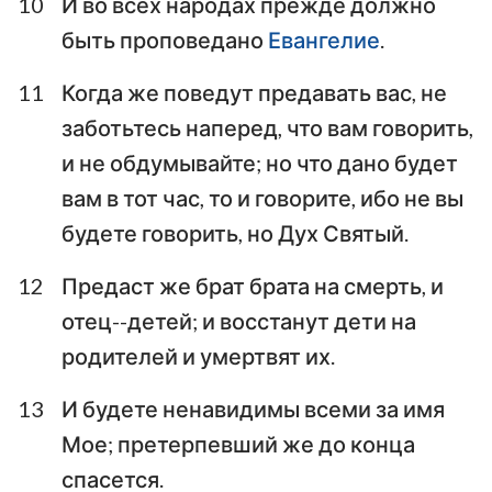
10
И во всех народах прежде должно
быть проповедано
Евангелие
.
11
Когда же поведут предавать вас, не
заботьтесь наперед, что вам говорить,
и не обдумывайте; но что дано будет
вам в тот час, то и говорите, ибо не вы
будете говорить, но Дух Святый.
12
Предаст же брат брата на смерть, и
отец--детей; и восстанут дети на
родителей и умертвят их.
13
И будете ненавидимы всеми за имя
Мое; претерпевший же до конца
спасется.