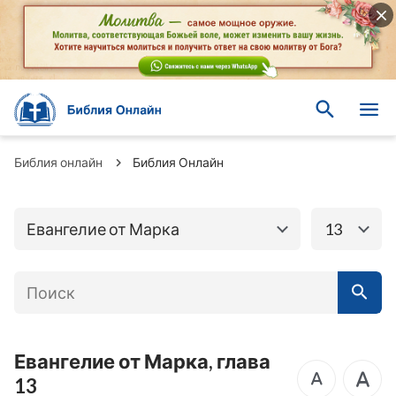
Книги Ветхого
Книги Нового завета
завета
Евангелие от
Евангелие от
Библия онлайн
Библия Онлайн
Матфея
Марка
Евангелие от Луки
Евангелие от Иоанна
Евангелие от Марка
13
Послание к
Деяния Апостолов
Римлянам
Первое послание к
Второе послание к
Коринфянам
Коринфянам
Евангелие от Марка, глава
Послание к
13