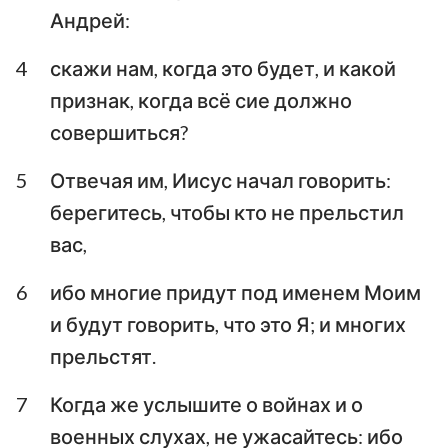
Иоанна
Иоанна
Андрей:
Третье послание
4
скажи нам, когда это будет, и какой
Иоанна
Послание Иуды
признак, когда всё сие должно
Откровение Иоанна
совершиться?
Богослова
5
Отвечая им, Иисус начал говорить:
берегитесь, чтобы кто не прельстил
вас,
6
ибо многие придут под именем Моим
и будут говорить, что это Я; и многих
прельстят.
7
Когда же услышите о войнах и о
военных слухах, не ужасайтесь: ибо