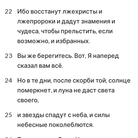
22
Ибо восстанут лжехристы и
лжепророки и дадут знамения и
чудеса, чтобы прельстить, если
возможно, и избранных.
23
Вы же берегитесь. Вот, Я наперед
сказал вам всё.
24
Но в те дни, после скорби той, солнце
1
2
3
4
5
6
7
померкнет, и луна не даст света
своего,
8
9
10
11
12
13
14
15
16
25
и звезды спадут с неба, и силы
небесные поколеблются.