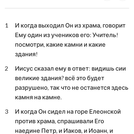
Послание к Галатам
Ефесянам
Послание к
Послание к
Филиппийцам
Колоссянам
1
И когда выходил Он из храма, говорит
Ему один из учеников его: Учитель!
Первое послание к
Второе послание к
Фессалоникийцам
Фессалоникийцам
посмотри, какие камни и какие
здания!
Первое послание к
Второе послание к
Тимофею
Тимофею
2
Иисус сказал ему в ответ: видишь сии
Послание к
великие здания? всё это будет
Послание к Титу
Филимону
разрушено, так что не останется здесь
камня на камне.
Послание к Евреям
Послание Иакова
Первое послание
Второе послание
3
И когда Он сидел на горе Елеонской
Петра
Петра
против храма, спрашивали Его
наедине Петр, и Иаков, и Иоанн, и
Первое послание
Второе послание