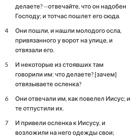
Иоанна
Иоанна
делаете? --отвечайте, что он надобен
Господу; и тотчас пошлет его сюда.
Третье послание
Иоанна
Послание Иуды
4
Они пошли, и нашли молодого осла,
Откровение Иоанна
привязанного у ворот на улице, и
Богослова
отвязали его.
5
И некоторые из стоявших там
говорили им: что делаете? [зачем]
отвязываете осленка?
6
Они отвечали им, как повелел Иисус; и
те отпустили их.
7
И привели осленка к Иисусу, и
возложили на него одежды свои;