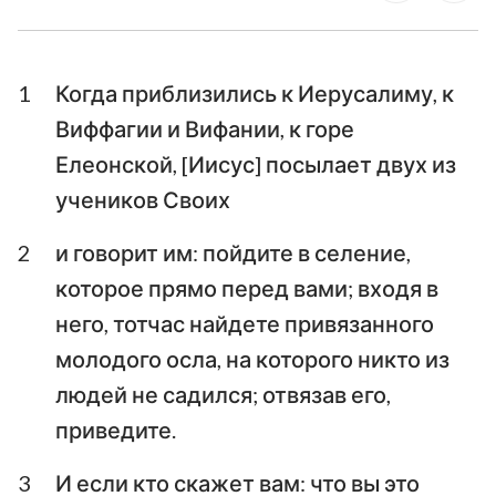
Послание к Галатам
Ефесянам
Послание к
Послание к
Филиппийцам
Колоссянам
1
Когда приблизились к Иерусалиму, к
Виффагии и Вифании, к горе
Первое послание к
Второе послание к
Фессалоникийцам
Фессалоникийцам
Елеонской, [Иисус] посылает двух из
учеников Своих
Первое послание к
Второе послание к
Тимофею
Тимофею
2
и говорит им: пойдите в селение,
Послание к
которое прямо перед вами; входя в
Послание к Титу
Филимону
него, тотчас найдете привязанного
молодого осла, на которого никто из
Послание к Евреям
Послание Иакова
людей не садился; отвязав его,
Первое послание
Второе послание
приведите.
Петра
Петра
3
И если кто скажет вам: что вы это
Первое послание
Второе послание