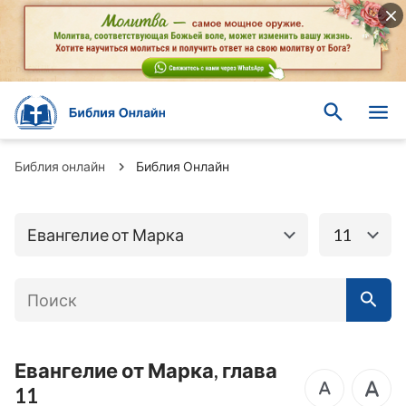
Книги Ветхого
Книги Нового завета
завета
Евангелие от
Евангелие от
Библия онлайн
Библия Онлайн
Матфея
Марка
Евангелие от Луки
Евангелие от Иоанна
Евангелие от Марка
11
Послание к
Деяния Апостолов
Римлянам
Первое послание к
Второе послание к
Коринфянам
Коринфянам
Евангелие от Марка, глава
Послание к
11