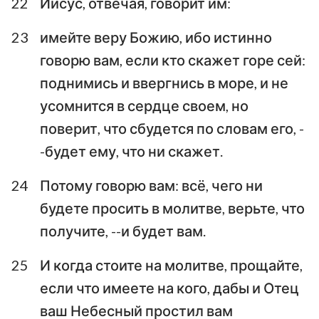
22
Иисус, отвечая, говорит им:
23
имейте веру Божию, ибо истинно
говорю вам, если кто скажет горе сей:
поднимись и ввергнись в море, и не
1
2
3
4
5
6
7
усомнится в сердце своем, но
8
9
10
11
12
13
14
поверит, что сбудется по словам его, -
15
16
-будет ему, что ни скажет.
24
Потому говорю вам: всё, чего ни
будете просить в молитве, верьте, что
получите, --и будет вам.
25
И когда стоите на молитве, прощайте,
если что имеете на кого, дабы и Отец
ваш Небесный простил вам