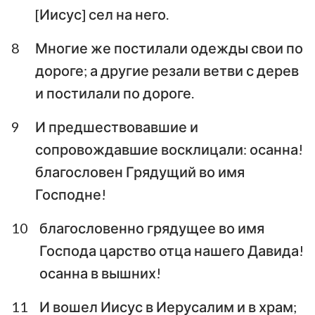
[Иисус] сел на него.
8
Многие же постилали одежды свои по
дороге; а другие резали ветви с дерев
и постилали по дороге.
9
И предшествовавшие и
сопровождавшие восклицали: осанна!
благословен Грядущий во имя
Господне!
10
благословенно грядущее во имя
Господа царство отца нашего Давида!
осанна в вышних!
11
И вошел Иисус в Иерусалим и в храм;