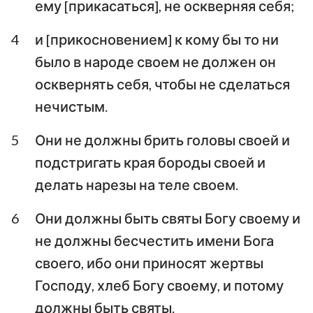
ему [прикасаться], не оскверняя себя;
Аввакум
Софония
4
и [прикосновением] к кому бы то ни
Аггей
Захария
было в народе своем не должен он
осквернять себя, чтобы не сделаться
Малахия
нечистым.
5
Они не должны брить головы своей и
подстригать края бороды своей и
делать нарезы на теле своем.
6
Они должны быть святы Богу своему и
не должны бесчестить имени Бога
своего, ибо они приносят жертвы
Господу, хлеб Богу своему, и потому
должны быть святы.