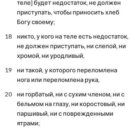
теле] будет недостаток, не должен
приступать, чтобы приносить хлеб
Богу своему;
18
никто, у кого на теле есть недостаток,
1
2
3
4
5
6
7
не должен приступать, ни слепой, ни
8
9
10
11
12
13
14
хромой, ни уродливый,
15
16
17
18
19
20
21
19
ни такой, у которого переломлена
22
23
24
25
26
27
нога или переломлена рука,
20
ни горбатый, ни с сухим членом, ни с
бельмом на глазу, ни коростовый, ни
паршивый, ни с поврежденными
ятрами;