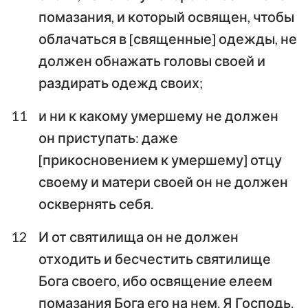
помазания, и который освящен, чтобы
облачаться в [священные] одежды, не
должен обнажать головы своей и
раздирать одежд своих;
11
и ни к какому умершему не должен
он приступать: даже
[прикосновением к умершему] отцу
своему и матери своей он не должен
осквернять себя.
12
И от святилища он не должен
отходить и бесчестить святилище
Бога своего, ибо освящение елеем
помазания Бога его на нем. Я Господь.