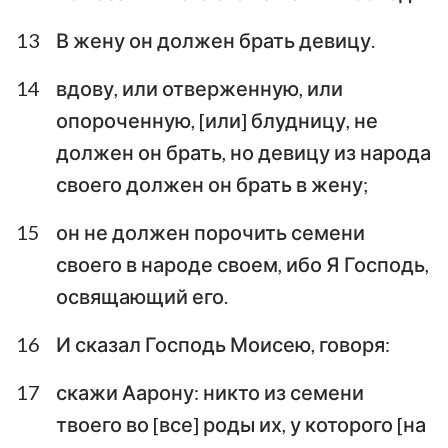
13
В жену он должен брать девицу.
14
вдову, или отверженную, или
опороченную, [или] блудницу, не
должен он брать, но девицу из народа
своего должен он брать в жену;
15
он не должен порочить семени
своего в народе своем, ибо Я Господь,
освящающий его.
16
И сказал Господь Моисею, говоря:
17
скажи Аарону: никто из семени
твоего во [все] роды их, у которого [на