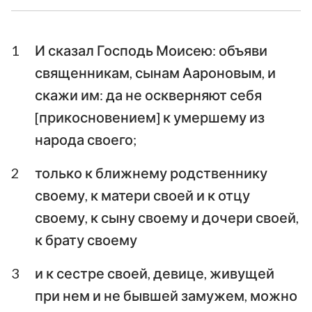
Ездра
Неемия
1
И сказал Господь Моисею: объяви
Есфирь
Иов
священникам, сынам Аароновым, и
Псалтирь
Притчи
скажи им: да не оскверняют себя
[прикосновением] к умершему из
Екклесиаст
Песни Песней
народа своего;
Исаия
Иеремия
2
только к ближнему родственнику
Плач Иеремии
Иезекииль
своему, к матери своей и к отцу
Даниил
Осия
своему, к сыну своему и дочери своей,
к брату своему
Иоиль
Амос
3
и к сестре своей, девице, живущей
Авдия
Иона
при нем и не бывшей замужем, можно
Михей
Наум