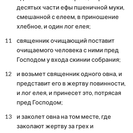
десятых части ефы пшеничной муки,
смешанной с елеем, в приношение
хлебное, и один лог елея;
11
священник очищающий поставит
очищаемого человека с ними пред
Господом у входа скинии собрания;
12
и возьмет священник одного овна, и
представит его в жертву повинности,
и лог елея, и принесет это, потрясая
пред Господом;
13
и заколет овна на том месте, где
заколают жертву за грех и