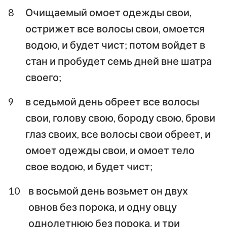
8
Очищаемый омоет одежды свои,
острижет все волосы свои, омоется
водою, и будет чист; потом войдет в
стан и пробудет семь дней вне шатра
своего;
9
в седьмой день обреет все волосы
свои, голову свою, бороду свою, брови
глаз своих, все волосы свои обреет, и
омоет одежды свои, и омоет тело
свое водою, и будет чист;
10
в восьмой день возьмет он двух
овнов без порока, и одну овцу
однолетнюю без порока, и три