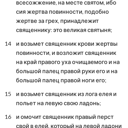
всесожжение, на месте святом, ибо
сия жертва повинности, подобно
жертве за грех, принадлежит
священнику: это великая святыня;
14
и возьмет священник крови жертвы
повинности, и возложит священник
на край правого уха очищаемого и на
большой палец правой руки его и на
большой палец правой ноги его;
15
и возьмет священник из лога елея и
польет на левую свою ладонь;
16
и омочит священник правый перст
свой в елей, который на левой ладони