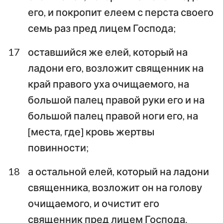
его, и покропит елеем с перста своего
семь раз пред лицем Господа;
17
оставшийся же елей, который на
ладони его, возложит священник на
край правого уха очищаемого, на
большой палец правой руки его и на
большой палец правой ноги его, на
[места, где] кровь жертвы
повинности;
18
а остальной елей, который на ладони
священника, возложит он на голову
очищаемого, и очистит его
священник пред лицем Господа.