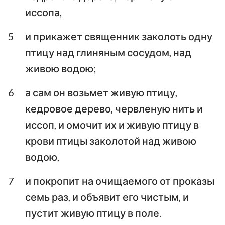
иссопа,
Аввакум
Софония
5
и прикажет священник заколоть одну
Аггей
Захария
птицу над глиняным сосудом, над
Малахия
живою водою;
6
а сам он возьмет живую птицу,
кедровое дерево, червленую нить и
иссоп, и омочит их и живую птицу в
крови птицы заколотой над живою
водою,
7
и покропит на очищаемого от проказы
семь раз, и объявит его чистым, и
пустит живую птицу в поле.