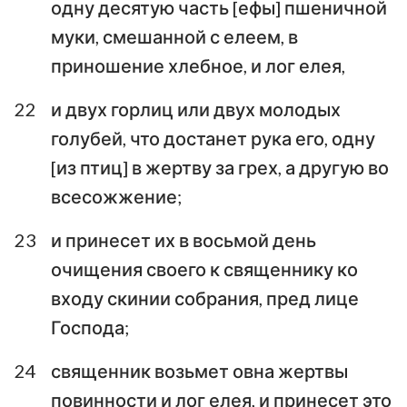
одну десятую часть [ефы] пшеничной
муки, смешанной с елеем, в
приношение хлебное, и лог елея,
22
и двух горлиц или двух молодых
голубей, что достанет рука его, одну
[из птиц] в жертву за грех, а другую во
всесожжение;
23
и принесет их в восьмой день
очищения своего к священнику ко
входу скинии собрания, пред лице
Господа;
24
священник возьмет овна жертвы
повинности и лог елея, и принесет это