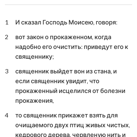
Ездра
Неемия
1
И сказал Господь Моисею, говоря:
Есфирь
Иов
2
вот закон о прокаженном, когда
Псалтирь
Притчи
надобно его очистить: приведут его к
Екклесиаст
Песни Песней
священнику;
Исаия
Иеремия
3
священник выйдет вон из стана, и
если священник увидит, что
Плач Иеремии
Иезекииль
прокаженный исцелился от болезни
Даниил
Осия
прокажения,
Иоиль
Амос
4
то священник прикажет взять для
Авдия
Иона
очищаемого двух птиц живых чистых,
кедрового дерева, червленую нить и
Михей
Наум