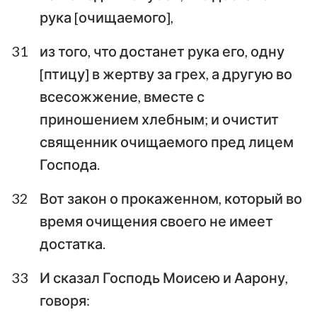
рука [очищаемого],
31
из того, что достанет рука его, одну
[птицу] в жертву за грех, а другую во
всесожжение, вместе с
1
2
3
4
5
6
7
приношением хлебным; и очистит
8
9
10
11
12
13
14
священник очищаемого пред лицем
Господа.
15
16
17
18
19
20
21
22
23
24
25
26
27
32
Вот закон о прокаженном, который во
время очищения своего не имеет
достатка.
33
И сказал Господь Моисею и Аарону,
говоря: