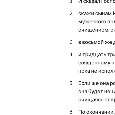
1
И сказал Госп
Левит
2
скажи сынам И
Второзаконие
мужеского пол
Книга Судей
очищением, он
1-я Царств
3
в восьмой же 
3-я Царств
4
и тридцать тр
1-я Паралипомено
священному не
Ездра
пока не испол
Есфирь
5
Если же она р
она будет неч
Псалтирь
очищаясь от к
Екклесиаст
6
По окончании 
Исаия