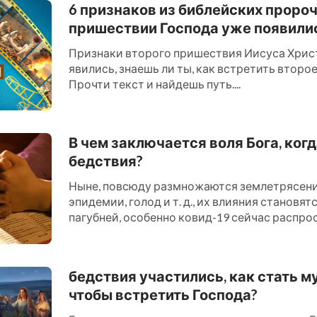
6 признаков из библейских проро
пришествии Господа уже появили
Признаки второго пришествия Иисуса Хрис
явились, знаешь ли ты, как встретить втор
Прочти текст и найдешь путь....
В чем заключается воля Бога, ког
бедствия?
Ныне, повсюду размножаются землетрясения
эпидемии, голод и т. д., их влияния становят
пагубней, особенно ковид-19 сейчас распро
миру, многие в эт...
бедствия участились, как стать м
чтобы встретить Господа?