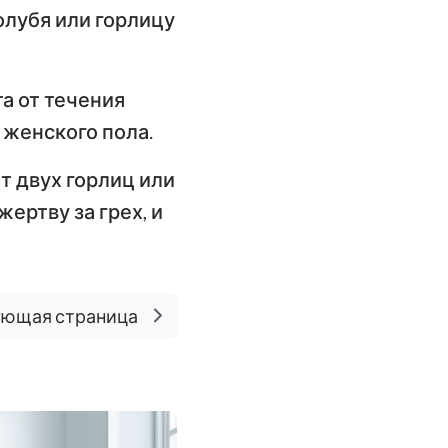
имофею
олубя или горлицу
слание к
илимону
та от течения
слание Иакова
 женского пола.
орое послание
ет двух горлиц или
етра
ертву за грех, и
орое послание
оанна
ющая страница
ослание Иуды