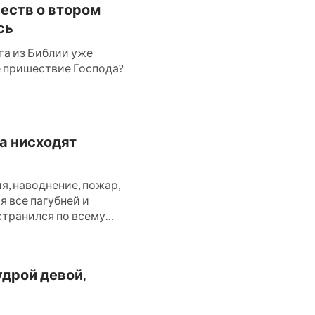
честв о втором
сь
та из Библии уже
ое пришествие Господа?
да нисходят
, наводнение, пожар,
ся все пагубней и
странился по всему
удрой девой,