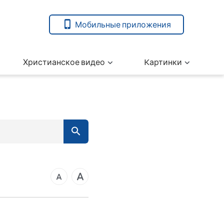
Мобильные приложения
Христианское видео
Kартинки
7
вета
14
21
ангелие от Марка