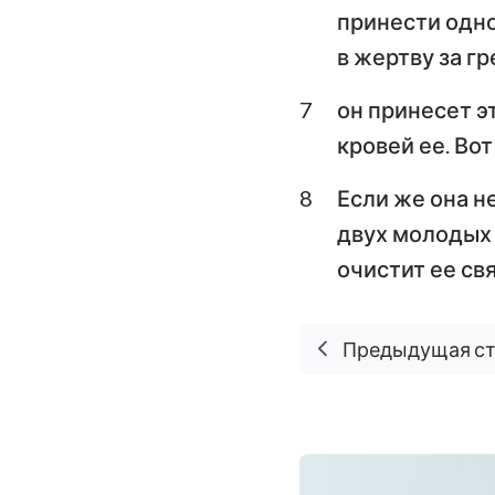
принести одно
Плач Иеремии
в жертву за гр
Даниил
7
он принесет эт
кровей ее. Во
Иоиль
Авдия
8
Если же она не
двух молодых г
Михей
очистит ее свя
Аввакум
Аггей
Предыдущая с
Малахия