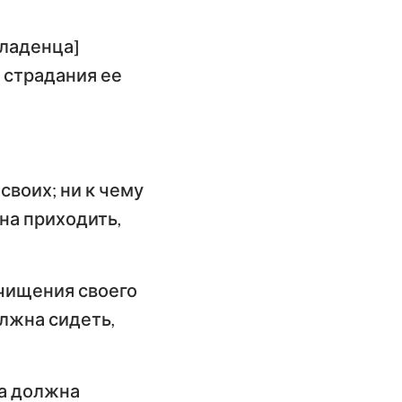
ангелие от
младенца]
оанна
и страдания ее
слание к
имлянам
орое послание к
оринфянам
своих; ни к чему
слание к
на приходить,
фесянам
слание к
очищения своего
олоссянам
олжна сидеть,
орое послание к
ессалоникийцам
на должна
орое послание к