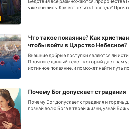
Бедствия все размножаются, пророчества Г
уже сбылись. Как встретить Господа? Прочти 
Что такое покаяние? Как христиан
чтобы войти в Царство Небесное?
Внешние добрые поступки являются ли ист
Прочтите данный текст, который даст вам уз
истинное покаяние, и поможет найти путь по
Царство Небесное....
Почему Бог допускает страдания
Почему Бог допускает страдания и горечь дл
познай волю Бога в твоей жизни, узнай Божью