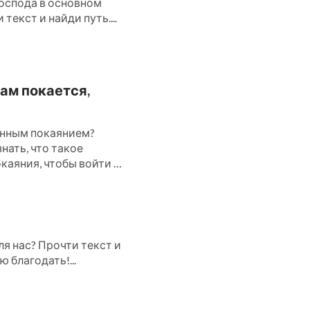
оспода в основном
текст и найди путь....
ам покается,
инным покаянием?
нать, что такое
каяния, чтобы войти в
я нас? Прочти текст и
 благодать!...