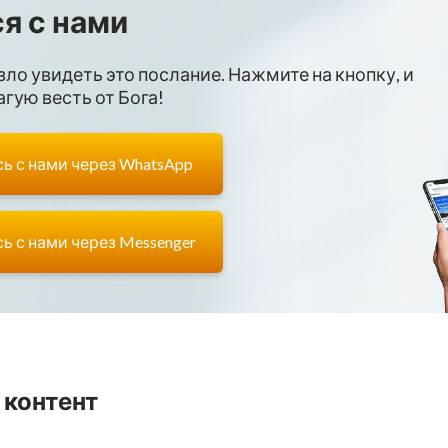
я с нами
зло увидеть это послание. Нажмите на кнопку, и
гую весть от Бога!
ь с нами через WhatsApp
ь с нами через Messenger
 контент