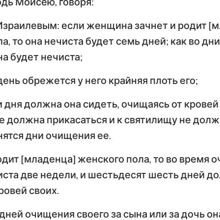
одь Моисею, говоря:
Числа
Ев
зраилевым: если женщина зачнет и родит [
Евангелие от Луки
И
Иисус Навин
а, то она нечиста будет семь дней; как во дн
По
Руфь
а будет нечиста;
Деяния Апостолов
Р
2-я Царств
день обрежется у него крайняя плоть его;
Первое послание к
Вт
4-я Царств
Коринфянам
К
и дня должна она сидеть, очищаясь от кровей 
н
2-я Паралипоменон
По
 должна прикасаться и к святилищу не долж
Послание к Галатам
Е
Неемия
нятся дни очищения ее.
Послание к
По
Иов
одит [младенца] женского пола, то во время 
Филиппийцам
К
иста две недели, и шестьдесят шесть дней д
Притчи
Первое послание к
Вт
ровей своих.
Фессалоникийцам
Ф
Песни Песней
дней очищения своего за сына или за дочь о
Первое послание к
Вт
Иеремия