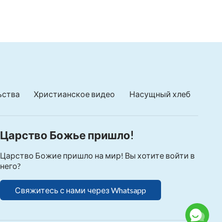
ьства
Христианское видео
Насущный хлеб
Царство Божье пришло!
Царство Божие пришло на мир! Вы хотите войти в
него?
Свяжитесь с нами через Whatsapp