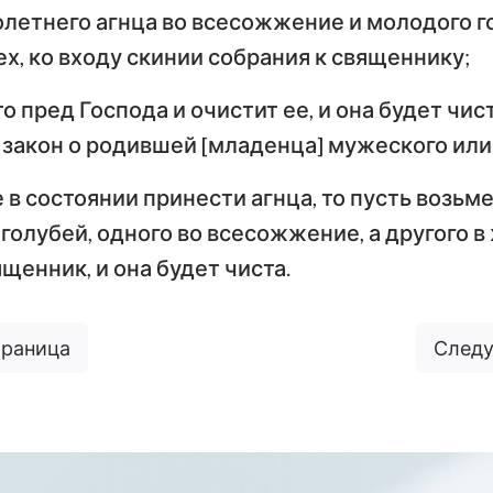
Тимофею
Т
летнего агнца во всесожжение и молодого г
Иезекииль
ех, ко входу скинии собрания к священнику;
По
Послание к Титу
Ф
Осия
о пред Господа и очистит ее, и она будет чис
Послание к Евреям
По
т закон о родившей [младенца] мужеского или
Амос
Первое послание
Вт
Иона
 в состоянии принести агнца, то пусть возьм
Петра
П
олубей, одного во всесожжение, а другого в ж
Наум
Первое послание
Вт
щенник, и она будет чиста.
Иоанна
И
Софония
Третье послание
Захария
траница
Следу
Иоанна
П
Откровение Иоанна
Богослова