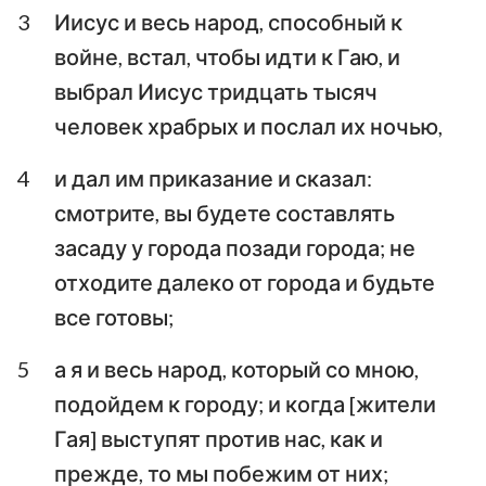
3
Иисус и весь народ, способный к
Аввакум
Софония
войне, встал, чтобы идти к Гаю, и
Аггей
Захария
выбрал Иисус тридцать тысяч
человек храбрых и послал их ночью,
Малахия
4
и дал им приказание и сказал:
смотрите, вы будете составлять
засаду у города позади города; не
отходите далеко от города и будьте
все готовы;
5
а я и весь народ, который со мною,
подойдем к городу; и когда [жители
Гая] выступят против нас, как и
прежде, то мы побежим от них;