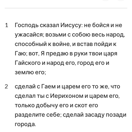
Ездра
Неемия
1
Господь сказал Иисусу: не бойся и не
Есфирь
Иов
ужасайся; возьми с собою весь народ,
Псалтирь
Притчи
способный к войне, и встав пойди к
Екклесиаст
Песни Песней
Гаю; вот, Я предаю в руки твои царя
Гайского и народ его, город его и
Исаия
Иеремия
землю его;
Плач Иеремии
Иезекииль
2
сделай с Гаем и царем его то же, что
Даниил
Осия
сделал ты с Иерихоном и царем его,
Иоиль
Амос
только добычу его и скот его
разделите себе; сделай засаду позади
Авдия
Иона
города.
Михей
Наум