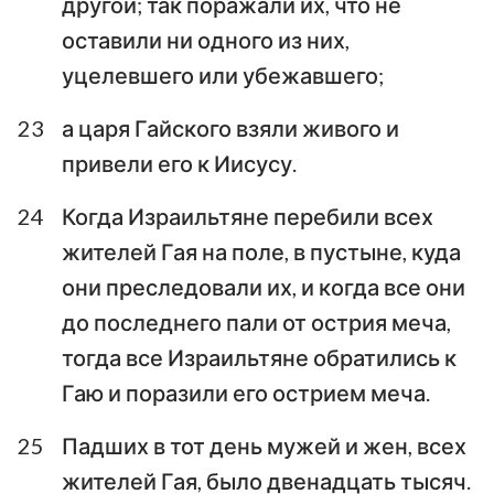
другой; так поражали их, что не
оставили ни одного из них,
уцелевшего или убежавшего;
1
2
3
4
5
6
7
23
а царя Гайского взяли живого и
8
9
10
11
12
13
14
привели его к Иисусу.
15
16
17
18
19
20
21
24
Когда Израильтяне перебили всех
22
23
24
жителей Гая на поле, в пустыне, куда
они преследовали их, и когда все они
до последнего пали от острия меча,
тогда все Израильтяне обратились к
Гаю и поразили его острием меча.
25
Падших в тот день мужей и жен, всех
жителей Гая, было двенадцать тысяч.