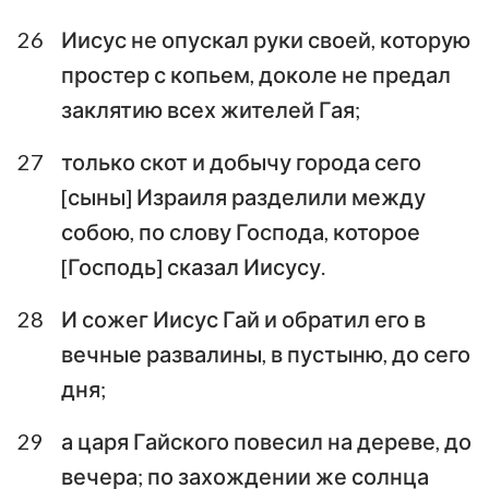
26
Иисус не опускал руки своей, которую
простер с копьем, доколе не предал
заклятию всех жителей Гая;
27
только скот и добычу города сего
[сыны] Израиля разделили между
собою, по слову Господа, которое
[Господь] сказал Иисусу.
28
И сожег Иисус Гай и обратил его в
вечные развалины, в пустыню, до сего
дня;
29
а царя Гайского повесил на дереве, до
вечера; по захождении же солнца