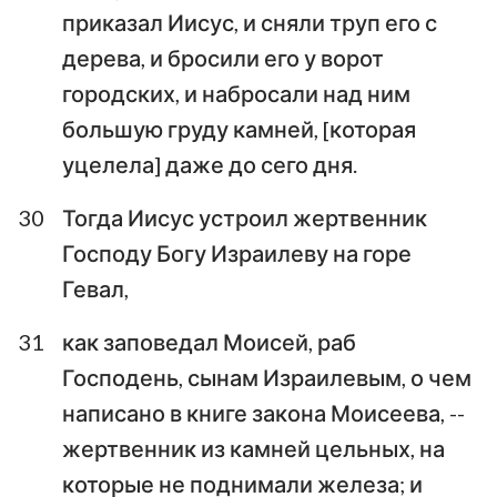
приказал Иисус, и сняли труп его с
дерева, и бросили его у ворот
городских, и набросали над ним
большую груду камней, [которая
уцелела] даже до сего дня.
30
Тогда Иисус устроил жертвенник
Господу Богу Израилеву на горе
Гевал,
31
как заповедал Моисей, раб
Господень, сынам Израилевым, о чем
написано в книге закона Моисеева, --
жертвенник из камней цельных, на
которые не поднимали железа; и