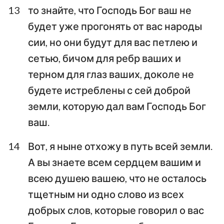
13
то знайте, что Господь Бог ваш не
будет уже прогонять от вас народы
сии, но они будут для вас петлею и
сетью, бичом для ребр ваших и
терном для глаз ваших, доколе не
будете истреблены с сей доброй
земли, которую дал вам Господь Бог
ваш.
14
Вот, я ныне отхожу в путь всей земли.
А вы знаете всем сердцем вашим и
1
2
3
4
5
6
7
всею душею вашею, что не осталось
8
9
10
11
12
13
14
тщетным ни одно слово из всех
15
16
17
18
19
20
21
добрых слов, которые говорил о вас