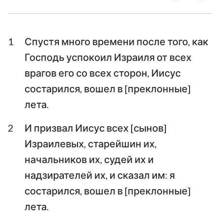
Ездра
Неемия
1
Спустя много времени после того, как
Есфирь
Иов
Господь успокоил Израиля от всех
Псалтирь
Притчи
врагов его со всех сторон, Иисус
Екклесиаст
Песни Песней
состарился, вошел в [преклонные]
лета.
Исаия
Иеремия
2
И призвал Иисус всех [сынов]
Плач Иеремии
Иезекииль
Израилевых, старейшин их,
Даниил
Осия
начальников их, судей их и
Иоиль
Амос
надзирателей их, и сказал им: я
состарился, вошел в [преклонные]
Авдия
Иона
лета.
Михей
Наум