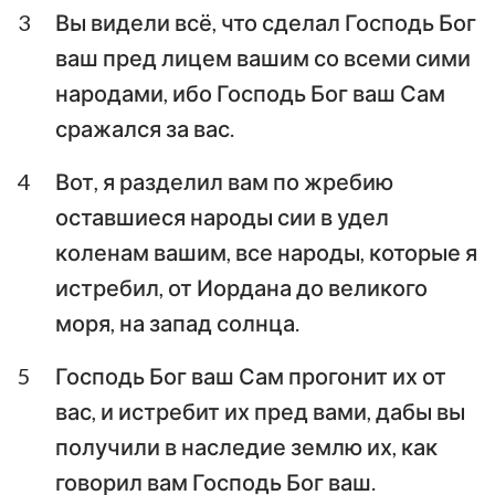
3
Вы видели всё, что сделал Господь Бог
Аввакум
Софония
ваш пред лицем вашим со всеми сими
Аггей
Захария
народами, ибо Господь Бог ваш Сам
сражался за вас.
Малахия
4
Вот, я разделил вам по жребию
оставшиеся народы сии в удел
коленам вашим, все народы, которые я
истребил, от Иордана до великого
моря, на запад солнца.
5
Господь Бог ваш Сам прогонит их от
вас, и истребит их пред вами, дабы вы
получили в наследие землю их, как
говорил вам Господь Бог ваш.