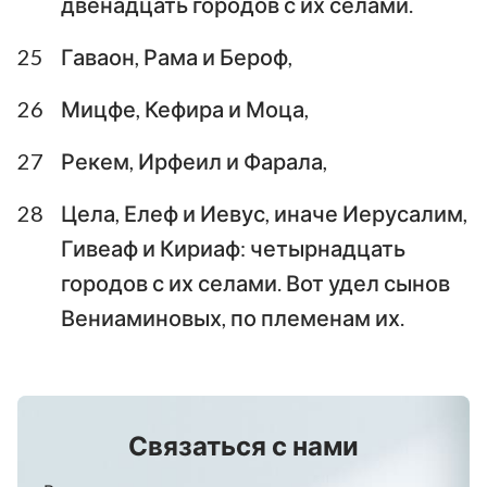
двенадцать городов с их селами.
25
Гаваон, Рама и Бероф,
26
Мицфе, Кефира и Моца,
27
Рекем, Ирфеил и Фарала,
28
Цела, Елеф и Иевус, иначе Иерусалим,
Гивеаф и Кириаф: четырнадцать
городов с их селами. Вот удел сынов
Вениаминовых, по племенам их.
Связаться с нами