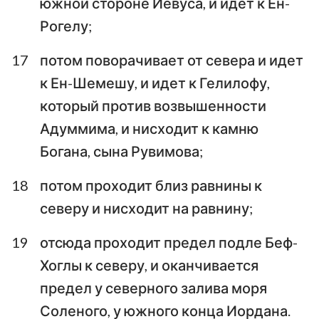
1
2
3
4
5
6
7
южной стороне Иевуса, и идет к Ен-
Рогелу;
8
9
10
11
12
13
14
15
16
17
18
19
20
21
17
потом поворачивает от севера и идет
к Ен-Шемешу, и идет к Гелилофу,
22
23
24
который против возвышенности
Адуммима, и нисходит к камню
Богана, сына Рувимова;
18
потом проходит близ равнины к
северу и нисходит на равнину;
19
отсюда проходит предел подле Беф-
Хоглы к северу, и оканчивается
предел у северного залива моря
Соленого, у южного конца Иордана.