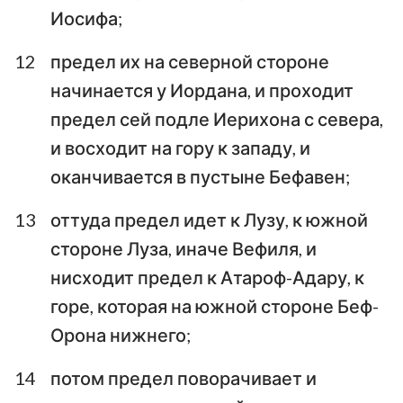
Иосифа;
12
предел их на северной стороне
начинается у Иордана, и проходит
предел сей подле Иерихона с севера,
и восходит на гору к западу, и
оканчивается в пустыне Бефавен;
13
оттуда предел идет к Лузу, к южной
стороне Луза, иначе Вефиля, и
нисходит предел к Атароф-Адару, к
горе, которая на южной стороне Беф-
Орона нижнего;
14
потом предел поворачивает и