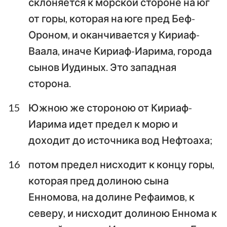
склоняется к морской стороне на юг
от горы, которая на юге пред Беф-
Ороном, и оканчивается у Кириаф-
Ваала, иначе Кириаф-Иарима, города
сынов Иудиных. Это западная
сторона.
15
Южною же стороною от Кириаф-
Иарима идет предел к морю и
доходит до источника вод Нефтоаха;
16
потом предел нисходит к концу горы,
которая пред долиною сына
Енномова, на долине Рефаимов, к
северу, и нисходит долиною Еннома к