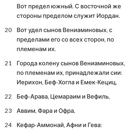
Вот предел южный. С восточной же
стороны пределом служит Иордан.
20
Вот удел сынов Вениаминовых, с
пределами его со всех сторон, по
племенам их.
21
Города колену сынов Вениаминовых,
по племенам их, принадлежали сии:
Иерихон, Беф-Хогла и Емек-Кециц,
22
Беф-Арава, Цемараим и Вефиль,
23
Аввим, Фара и Офра,
24
Кефар-Аммонай, Афни и Гева: