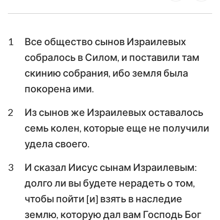
Ездра
Неемия
1
Все общество сынов Израилевых
Есфирь
Иов
собралось в Силом, и поставили там
Псалтирь
Притчи
скинию собрания, ибо земля была
Екклесиаст
Песни Песней
покорена ими.
Исаия
Иеремия
2
Из сынов же Израилевых оставалось
семь колен, которые еще не получили
Плач Иеремии
Иезекииль
удела своего.
Даниил
Осия
3
И сказал Иисус сынам Израилевым:
Иоиль
Амос
долго ли вы будете нерадеть о том,
Авдия
Иона
чтобы пойти [и] взять в наследие
землю, которую дал вам Господь Бог
Михей
Наум