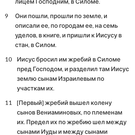
лицем Господним, в Силоме.
9
Они пошли, прошли по земле, и
описали ее, по городам ее, на семь
уделов, в книге, и пришли к Иисусу в
стан, в Силом.
10
Иисус бросил им жребий в Силоме
пред Господом, и разделил там Иисус
землю сынам Израилевым по
участкам их.
11
[Первый] жребий вышел колену
сынов Вениаминовых, по племенам
их. Предел их по жребию шел между
сынами Иуды и между сынами