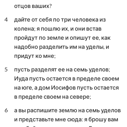
отцов ваших?
Аввакум
Софония
4
дайте от себя по три человека из
Аггей
Захария
колена; я пошлю их, и они встав
Малахия
пройдут по земле и опишут ее, как
надобно разделить им на уделы, и
придут ко мне;
5
пусть разделят ее на семь уделов;
Иуда пусть остается в пределе своем
на юге, а дом Иосифов пусть остается
в пределе своем на севере;
6
а вы распишите землю на семь уделов
и представьте мне сюда: я брошу вам