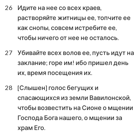
26
Идите на нее со всех краев,
растворяйте житницы ее, топчите ее
как снопы, совсем истребите ее,
чтобы ничего от нее не осталось.
27
Убивайте всех волов ее, пусть идут на
заклание; горе им! ибо пришел день
их, время посещения их.
28
[Слышен] голос бегущих и
1
2
3
4
5
6
7
спасающихся из земли Вавилонской,
8
9
10
11
12
13
14
чтобы возвестить на Сионе о мщении
15
16
17
18
19
20
21
Господа Бога нашего, о мщении за
22
23
24
25
26
27
28
храм Его.
29
30
31
32
33
34
35