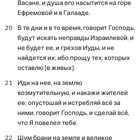
Васане, и душа его насытится на горе
Ефремовой и в Галааде.
20
В те дни и в то время, говорит Господь,
будут искать неправды Израилевой, и
не будет ее, и грехов Иуды, и не
найдется их; ибо прощу тех, которых
оставлю [в живых].
21
Иди на нее, на землю
возмутительную, и накажи жителей
ее; опустошай и истребляй всё за
ними, говорит Господь, и сделай всё,
что Я повелел тебе.
22
Шум брани на земле и великое