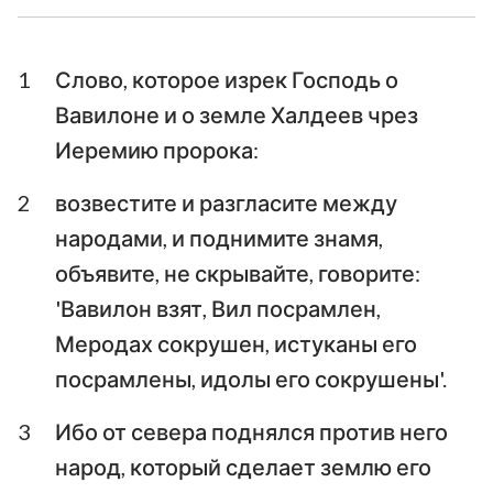
Ездра
Неемия
1
Слово, которое изрек Господь о
Есфирь
Иов
Вавилоне и о земле Халдеев чрез
Псалтирь
Притчи
Иеремию пророка:
Екклесиаст
Песни Песней
2
возвестите и разгласите между
народами, и поднимите знамя,
Исаия
Иеремия
объявите, не скрывайте, говорите:
Плач Иеремии
Иезекииль
'Вавилон взят, Вил посрамлен,
Даниил
Осия
Меродах сокрушен, истуканы его
посрамлены, идолы его сокрушены'.
Иоиль
Амос
3
Ибо от севера поднялся против него
Авдия
Иона
народ, который сделает землю его
Михей
Наум