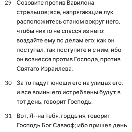
29
Созовите против Вавилона
36
37
38
39
40
41
42
стрельцов; все, напрягающие лук,
расположитесь станом вокруг него,
43
44
45
46
47
48
49
чтобы никто не спасся из него;
50
51
52
воздайте ему по делам его; как он
поступал, так поступите и с ним, ибо
он вознесся против Господа, против
Святаго Израилева.
30
За то падут юноши его на улицах его,
и все воины его истреблены будут в
тот день, говорит Господь.
31
Вот, Я--на тебя, гордыня, говорит
Господь Бог Саваоф; ибо пришел день