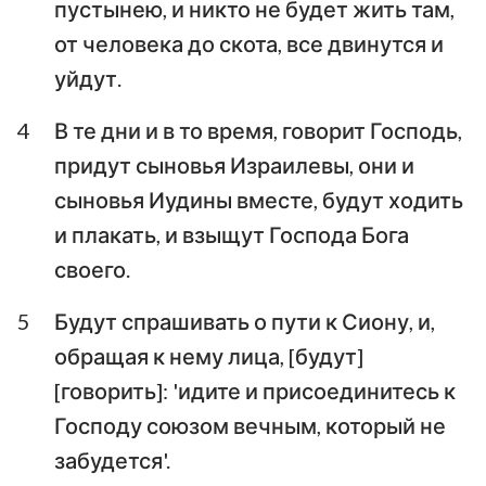
пустынею, и никто не будет жить там,
Аввакум
Софония
от человека до скота, все двинутся и
уйдут.
Аггей
Захария
4
В те дни и в то время, говорит Господь,
Малахия
придут сыновья Израилевы, они и
сыновья Иудины вместе, будут ходить
и плакать, и взыщут Господа Бога
своего.
5
Будут спрашивать о пути к Сиону, и,
обращая к нему лица, [будут]
[говорить]: 'идите и присоединитесь к
Господу союзом вечным, который не
забудется'.