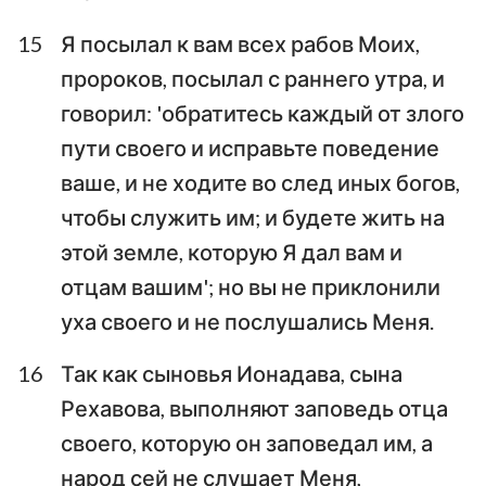
15
Я посылал к вам всех рабов Моих,
1
2
3
4
5
6
7
пророков, посылал с раннего утра, и
говорил: 'обратитесь каждый от злого
8
9
10
11
12
13
14
пути своего и исправьте поведение
15
16
17
18
19
20
21
ваше, и не ходите во след иных богов,
22
23
24
25
26
27
28
чтобы служить им; и будете жить на
29
30
31
32
33
34
35
этой земле, которую Я дал вам и
отцам вашим'; но вы не приклонили
36
37
38
39
40
41
42
уха своего и не послушались Меня.
43
44
45
46
47
48
49
50
51
52
16
Так как сыновья Ионадава, сына
Рехавова, выполняют заповедь отца
своего, которую он заповедал им, а
народ сей не слушает Меня,