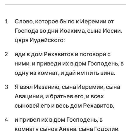
Ездра
Неемия
1
Слово, которое было к Иеремии от
Есфирь
Иов
Господа во дни Иоакима, сына Иосии,
Псалтирь
Притчи
царя Иудейского:
Екклесиаст
Песни Песней
2
иди в дом Рехавитов и поговори с
ними, и приведи их в дом Господень, в
Исаия
Иеремия
одну из комнат, и дай им пить вина.
Плач Иеремии
Иезекииль
3
Я взял Иазанию, сына Иеремии, сына
Даниил
Осия
Авацинии, и братьев его, и всех
Иоиль
Амос
сыновей его и весь дом Рехавитов,
Авдия
Иона
4
и привел их в дом Господень, в
комнату сынов Анана, сына Годолии,
Михей
Наум