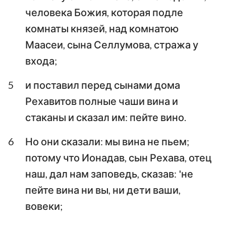
человека Божия, которая подле
Аввакум
Софония
комнаты князей, над комнатою
Аггей
Захария
Маасеи, сына Селлумова, стража у
входа;
Малахия
5
и поставил перед сынами дома
Рехавитов полные чаши вина и
стаканы и сказал им: пейте вино.
6
Но они сказали: мы вина не пьем;
потому что Ионадав, сын Рехава, отец
наш, дал нам заповедь, сказав: 'не
пейте вина ни вы, ни дети ваши,
вовеки;