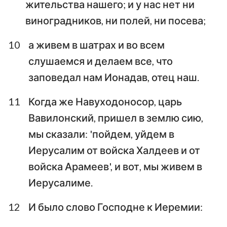
жительства нашего; и у нас нет ни
виноградников, ни полей, ни посева;
10
а живем в шатрах и во всем
слушаемся и делаем все, что
заповедал нам Ионадав, отец наш.
11
Когда же Навуходоносор, царь
Вавилонский, пришел в землю сию,
мы сказали: 'пойдем, уйдем в
Иерусалим от войска Халдеев и от
войска Арамеев', и вот, мы живем в
Иерусалиме.
12
И было слово Господне к Иеремии: