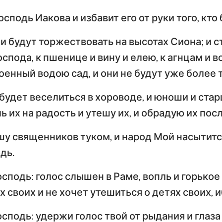
осподь Иакова и избавит его от руки того, кто
 и будут торжествовать на высотах Сиона; и с
спода, к пшенице и вину и елею, к агнцам и в
оенный водою сад, и они не будут уже более 
будет веселиться в хороводе, и юноши и стар
 их на радость и утешу их, и обрадую их посл
шу священников туком, и народ Мой насытитс
дь.
осподь: голос слышен в Раме, вопль и горько
х своих и не хочет утешиться о детях своих, и
осподь: удержи голос твой от рыдания и глаза 