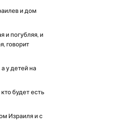
раилев и дом
я и погубляя, и
я, говорит
 а у детей на
 кто будет есть
ом Израиля и с