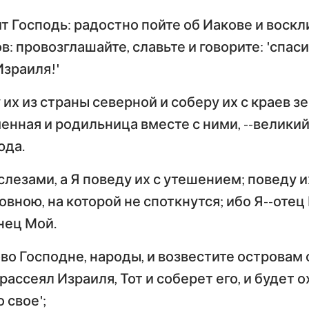
Тимофею
Т
ит Господь: радостно пойте об Иакове и воск
Иезекииль
По
: провозглашайте, славьте и говорите: 'спаси
Послание к Титу
Ф
Осия
Израиля!'
Послание к Евреям
По
Амос
 их из страны северной и соберу их с краев з
Первое послание
Вт
Иона
енная и родильница вместе с ними, --велики
Петра
П
юда.
Наум
Первое послание
Вт
слезами, а Я поведу их с утешением; поведу и
Иоанна
И
Софония
овною, на которой не споткнутся; ибо Я--отец
Третье послание
Захария
нец Мой.
Иоанна
П
во Господне, народы, и возвестите островам
Откровение Иоанна
Богослова
 рассеял Израиля, Тот и соберет его, и будет о
 свое';