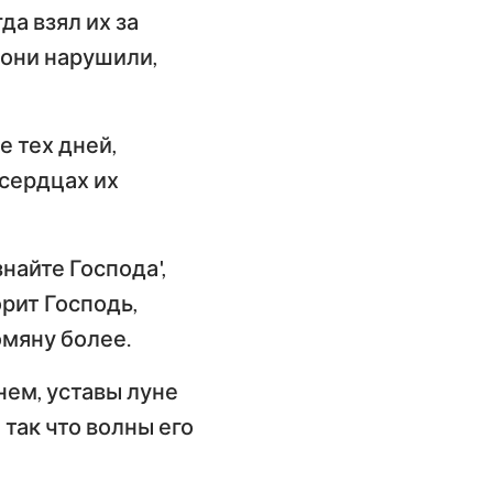
да взял их за
 они нарушили,
е тех дней,
 сердцах их
знайте Господа',
орит Господь,
омяну более.
нем, уставы луне
так что волны его