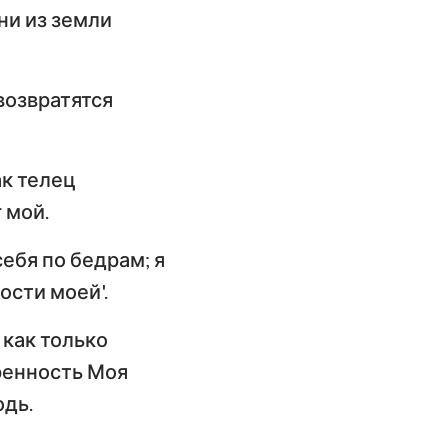
они из земли
возвратятся
ак телец
 мой.
себя по бедрам; я
ости моей'.
 как только
тренность Моя
одь.