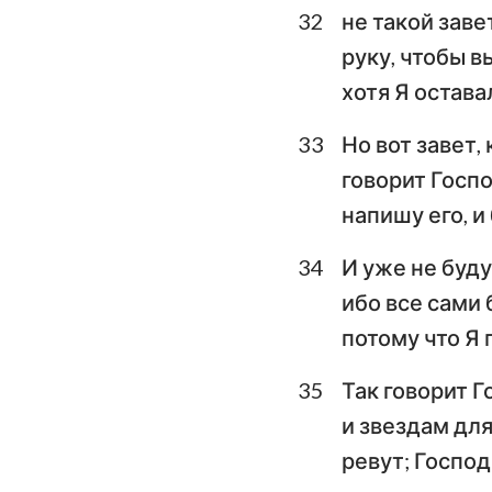
32
не такой завет
руку, чтобы в
хотя Я остава
33
Но вот завет,
говорит Госпо
напишу его, и
34
И уже не будут
ибо все сами 
потому что Я 
35
Так говорит Г
и звездам дл
ревут; Господ