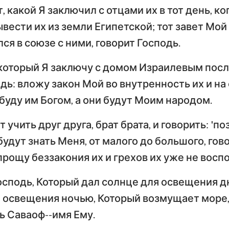
, какой Я заключил с отцами их в тот день, ког
ывести их из земли Египетской; тот завет Мой
лся в союзе с ними, говорит Господь.
 который Я заключу с домом Израилевым посл
дь: вложу закон Мой во внутренность их и на
 буду им Богом, а они будут Моим народом.
 учить друг друга, брат брата, и говорить: 'по
будут знать Меня, от малого до большого, гов
прощу беззакония их и грехов их уже не восп
осподь, Который дал солнце для освещения д
я освещения ночью, Который возмущает море, 
ь Саваоф--имя Ему.