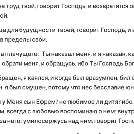
за труд твой, говорит Господь, и возвратятся 
ой.
а для будущности твоей, говорит Господь, и 
в пределы свои.
плачущего: 'Ты наказал меня, и я наказан, к
обрати меня, и обращусь, ибо Ты Господь Бог
бращен, я каялся, и когда был вразумлен, бил 
 я был смущен, потому что нес бесславие юн
 у Меня сын Ефрем? не любимое ли дитя? ибо,
ем, всегда с любовью воспоминаю о нем; вну
а него; умилосержусь над ним, говорит Госп