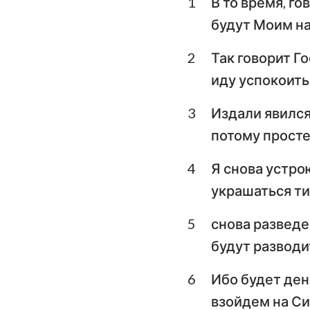
1
В то время, г
Левит
будут Моим н
Второзаконие
2
Так говорит Г
Книга Судей
иду успокоить
1-я Царств
3
Издали явился
3-я Царств
потому просте
1-я Паралипомено
4
Я снова устро
Ездра
украшаться ти
Есфирь
5
снова разведе
будут разводит
Псалтирь
Екклесиаст
6
Ибо будет день
взойдем на Си
Исаия