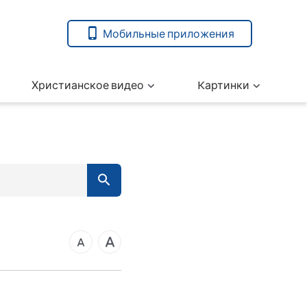
Мобильные приложения
Христианское видео
Kартинки
7
вета
14
21
ангелие от Марка
28