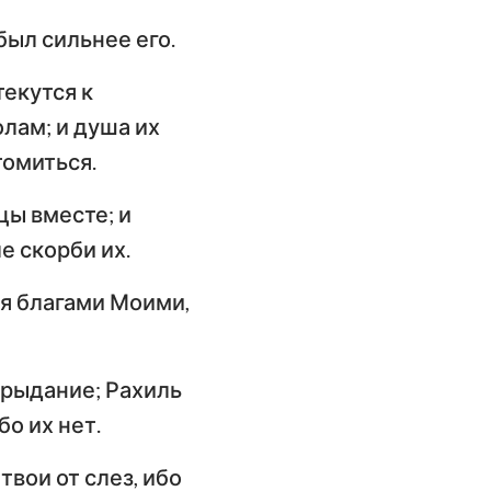
 был сильнее его.
текутся к
олам; и душа их
томиться.
цы вместе; и
е скорби их.
я благами Моими,
е рыдание; Рахиль
бо их нет.
твои от слез, ибо