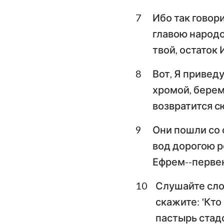
7
Ибо так говор
Плач Иеремии
главою народов
Даниил
твой, остаток 
Иоиль
8
Вот, Я приведу
Авдия
хромой, берем
возвратится с
Михей
9
Они пошли со 
Аввакум
вод дорогою р
Аггей
Ефрем--перве
Малахия
10
Слушайте сло
скажите: 'Кто
пастырь стадо