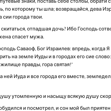
путевые знаки, поставь себе столбы, обрати 
ть, по которому ты шла; возвращайся, дева Из
 сии города твои.
 скитаться, отпадшая дочь? Ибо Господь сотв
жена спасет мужа.
осподь Саваоф, Бог Израилев: впредь, когда 
орить на земле Иуды и в городах его сие слово
 жилище правды, гора святая!'
а ней Иуда и все города его вместе, земледе
душу утомленную и насыщу всякую душу ско
обудился и посмотрел, и сон мой был приятен