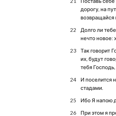
21
Поставь себе 
дорогу, на пу
возвращайся в
22
Долго ли тебе
нечто новое: 
23
Так говорит Г
их, будут гов
тебя Господь,
24
И поселится н
стадами.
25
Ибо Я напою 
26
При этом я пр