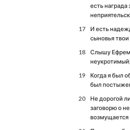
есть награда 
неприятельск
17
И есть надежд
сыновья твои 
18
Слышу Ефрема 
неукротимый; 
19
Когда я был о
был постыжен,
20
Не дорогой ли
заговорю о н
возмущается з