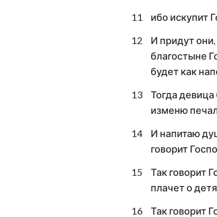
11
ибо искупит Г
12
И придут они,
благостыне Го
будет как нап
13
Тогда девица 
изменю печаль
14
И напитаю ду
говорит Госпо
15
Так говорит Г
плачет о детя
16
Так говорит Г