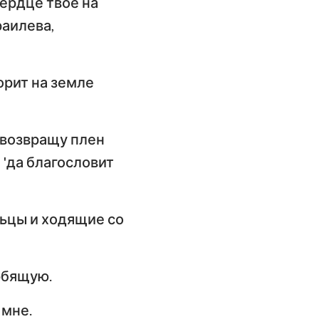
сердце твое на
раилева,
орит на земле
Я возвращу плен
: 'да благословит
льцы и ходящие со
рбящую.
 мне.