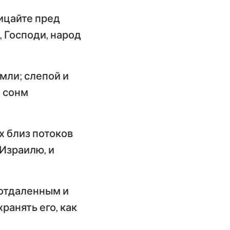
имофею
лицайте пред
слание к
, Господи, народ
илимону
слание Иакова
емли; слепой и
орое послание
й сонм
етра
орое послание
х близ потоков
оанна
 Израилю, и
ослание Иуды
 отдаленным и
хранять его, как