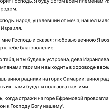
оворит Господь, Я буду Богом всем племенам И
Числа
Ев
ародом.
29
30
31
32
33
34
Иисус Навин
Евангелие от Луки
И
36
37
38
39
40
41
осподь: народ, уцелевший от меча, нашел мил
Руфь
По
 Израиля.
43
44
45
46
47
48
Деяния Апостолов
Р
2-я Царств
50
51
52
 мне Господь и сказал: любовью вечною Я во
Первое послание к
Вт
4-я Царств
Коринфянам
К
р к тебе благоволение.
н
2-я Паралипоменон
По
ю тебя, и ты будешь устроена, дева Израилева
Послание к Галатам
Е
Неемия
мпанами твоими и выходить в хороводе весе
Послание к
По
Иов
шь виноградники на горах Самарии; виноград
Филиппийцам
К
ь их, сами будут и пользоваться ими.
Притчи
Первое послание к
Вт
Фессалоникийцам
Ф
Песни Песней
, когда стражи на горе Ефремовой провозглася
он к Господу Богу нашему'.
Первое послание к
Вт
Иеремия