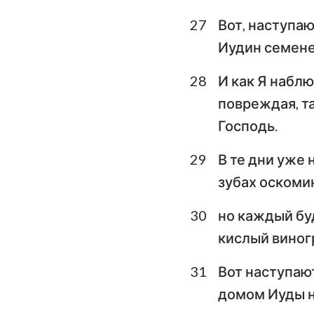
27
Вот, наступаю
Иудин семене
28
И как Я наблю
повреждая, та
Господь.
29
В те дни уже 
зубах оскомин
30
но каждый буд
кислый виногр
31
Вот наступают
домом Иуды н