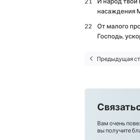
21
И народ твой 
насаждения М
22
От малого про
Господь, уско
Предыдущая с
Связатьс
Вам очень пове
вы получите бла