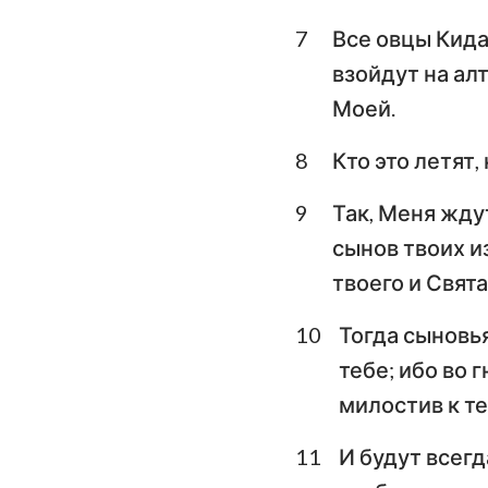
7
Все овцы Кида
Плач Иеремии
взойдут на ал
Даниил
Моей.
Иоиль
8
Кто это летят,
Авдия
9
Так, Меня жду
Михей
сынов твоих из
твоего и Свята
Аввакум
10
Тогда сыновья
Аггей
тебе; ибо во 
Малахия
милостив к те
11
И будут всегд