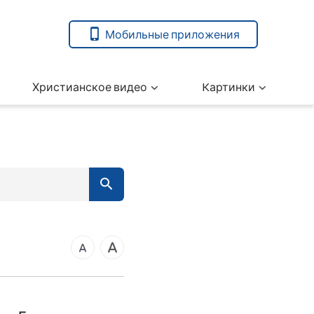
Мобильные приложения
Христианское видео
Kартинки
7
вета
14
21
ангелие от Марка
28