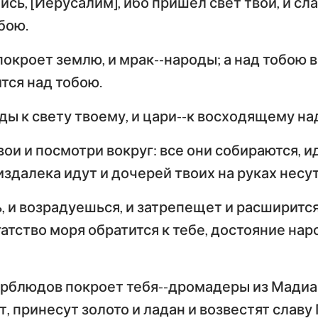
ись, [Иерусалим], ибо пришел свет твой, и сл
Числа
Ев
бою.
29
30
31
32
33
34
Иисус Навин
Евангелие от Луки
И
36
37
38
39
40
41
 покроет землю, и мрак--народы; а над тобою 
Руфь
По
ится над тобою.
43
44
45
46
47
48
Деяния Апостолов
Р
2-я Царств
50
51
52
53
54
55
ды к свету твоему, и цари--к восходящему на
Первое послание к
Вт
4-я Царств
Коринфянам
К
57
58
59
60
61
62
ои и посмотри вокруг: все они собираются, ид
н
2-я Паралипоменон
64
65
66
По
издалека идут и дочерей твоих на руках несут
Послание к Галатам
Е
Неемия
, и возрадуешься, и затрепещет и расширится
Послание к
По
Иов
гатство моря обратится к тебе, достояние нар
Филиппийцам
К
Притчи
Первое послание к
Вт
Фессалоникийцам
Ф
Песни Песней
рблюдов покроет тебя--дромадеры из Мадиам
, принесут золото и ладан и возвестят славу 
Первое послание к
Вт
Иеремия