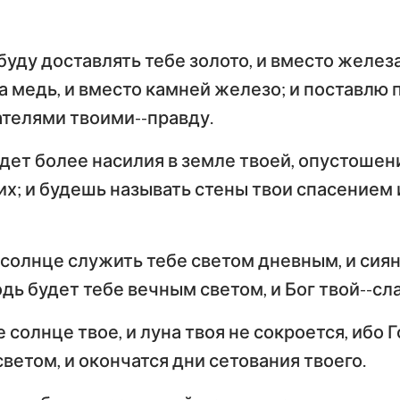
уду доставлять тебе золото, и вместо железа
а медь, и вместо камней железо; и поставлю
ателями твоими--правду.
дет более насилия в земле твоей, опустошени
х; и будешь называть стены твои спасением и
 солнце служить тебе светом дневным, и сия
одь будет тебе вечным светом, и Бог твой--сл
 солнце твое, и луна твоя не сокроется, ибо 
ветом, и окончатся дни сетования твоего.