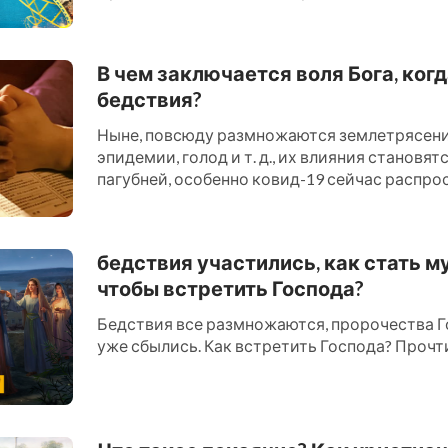
В чем заключается воля Бога, ког
бедствия?
Ныне, повсюду размножаются землетрясения
эпидемии, голод и т. д., их влияния становят
пагубней, особенно ковид-19 сейчас распро
миру, многие в эт...
бедствия участились, как стать м
чтобы встретить Господа?
Бедствия все размножаются, пророчества Г
уже сбылись. Как встретить Господа? Прочти 