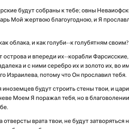
Тимофею
Т
рские будут собраны к тебе; овны Неваиофск
Иезекииль
По
тарь Мой жертвою благоугодною, и Я прослав
Послание к Титу
Ф
Осия
Послание к Евреям
По
Амос
 как облака, и как голуби--к голубятням своим?
Первое послание
Вт
Иона
Петра
П
т острова и впереди их--корабли Фарсисские
Наум
далека и с ними серебро их и золото их, во и
Первое послание
Вт
го Израилева, потому что Он прославил тебя.
Иоанна
И
Софония
Третье послание
 иноземцев будут строить стены твои, и цари
Захария
Иоанна
П
гневе Моем Я поражал тебя, но в благоволени
бе.
Откровение Иоанна
Богослова
а отверсты врата твои, не будут затворяться 