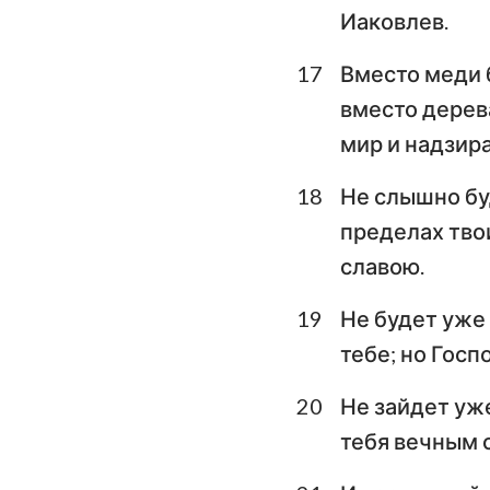
Иаковлев.
17
Вместо меди б
вместо дерев
мир и надзир
18
Не слышно бу
пределах твои
славою.
19
Не будет уже
тебе; но Госп
20
Не зайдет уже
тебя вечным с