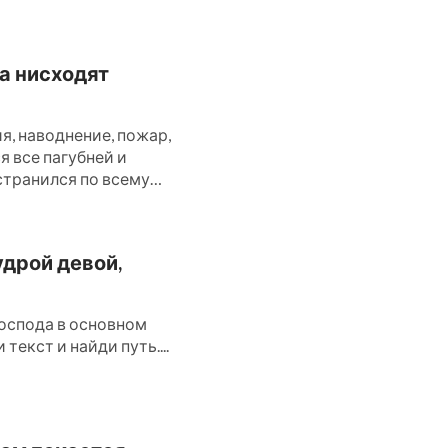
да нисходят
, наводнение, пожар,
ся все пагубней и
странился по всему
удрой девой,
оспода в основном
текст и найди путь....