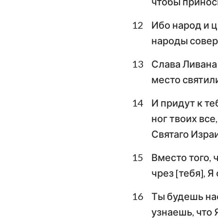
чтобы принос
12
Ибо народ и ц
народы совер
13
Слава Ливана 
место святил
14
И придут к те
ног твоих все
Святаго Изра
15
Вместо того, 
чрез [тебя], 
16
Ты будешь на
узнаешь, что 