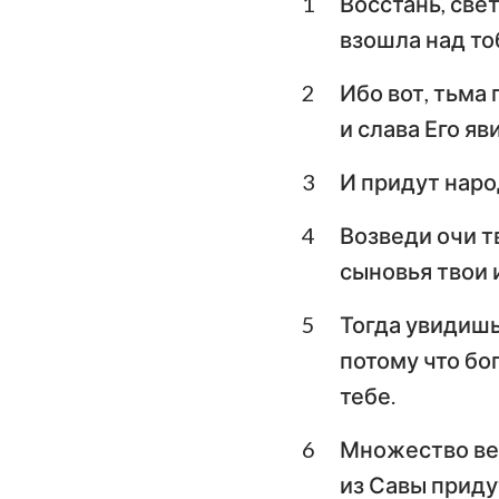
1
Восстань, свет
Левит
взошла над то
Второзаконие
2
Ибо вот, тьма
Книга Судей
и слава Его яв
1-я Царств
3
И придут наро
3-я Царств
4
Возведи очи тв
1-я Паралипомено
сыновья твои 
Ездра
5
Тогда увидишь
Есфирь
потому что бо
тебе.
Псалтирь
Екклесиаст
6
Множество ве
из Савы придут
Исаия