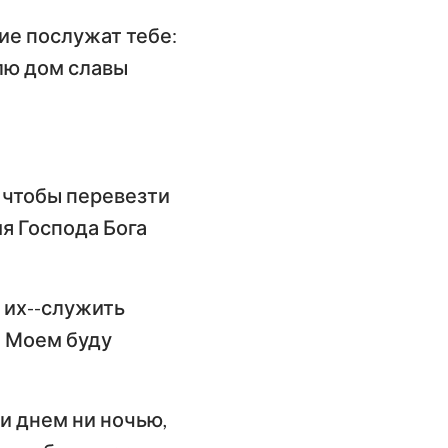
имофею
ие послужат тебе:
слание к
лю дом славы
илимону
слание Иакова
орое послание
етра
, чтобы перевезти
мя Господа Бога
орое послание
оанна
 их--служить
ослание Иуды
и Моем буду
ни днем ни ночью,