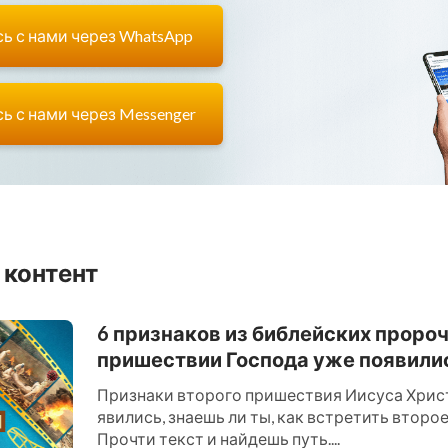
ь с нами через WhatsApp
ь с нами через Messenger
 контент
6 признаков из библейских проро
пришествии Господа уже появили
Признаки второго пришествия Иисуса Хрис
явились, знаешь ли ты, как встретить втор
Прочти текст и найдешь путь....