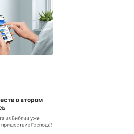
честв о втором
сь
та из Библии уже
ое пришествие Господа?