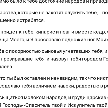
имо было к тебе достояние народов и привод
арства, которые не захотят служить тебе, --по
шенно истребятся.
придет к тебе, кипарис и певг и вместе кедр,
ища Моего, и Я прославлю подножие ног Моих
бе с покорностью сыновья угнетавших тебя, и
, презиравшие тебя, и назовут тебя городом 
илева.
что ты был оставлен и ненавидим, так что ник
Я соделаю тебя величием навеки, радостью в 
сыщаться молоком народов, и груди царские 
Я Господь--Спаситель твой и Искупитель тво