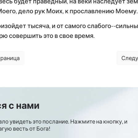
весь будет праведный, на веки наследует зем
оего, дело рук Моих, к прославлению Моему.
изойдет тысяча, и от самого слабого--сильный
рю совершить это в свое время.
траница
Следу
я с нами
зло увидеть это послание. Нажмите на кнопку, и
гую весть от Бога!