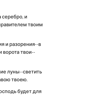
 серебро, и
 правителем твоим
я и разорения--в
 ворота твои--
ние луны--светить
авою твоею.
Господь будет для