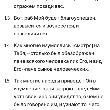
8
9
10
11
12
13
14
стражем позади вас.
15
16
17
18
19
20
21
13
Вот, раб Мой будет благоуспешен,
22
23
24
25
26
27
28
возвысится и вознесется, и
29
30
31
32
33
34
35
возвеличится.
36
37
38
39
40
41
42
14
Как многие изумлялись, [смотря] на
43
44
45
46
47
48
49
Тебя, --столько был обезображен
50
51
52
53
54
55
56
паче всякого человека лик Его, и вид
57
58
59
60
61
62
63
Его--паче сынов человеческих!
64
65
66
15
Так многие народы приведет Он в
изумление; цари закроют пред Ним
уста свои, ибо они увидят то, о чем не
было говорено им, и узнают то, чего