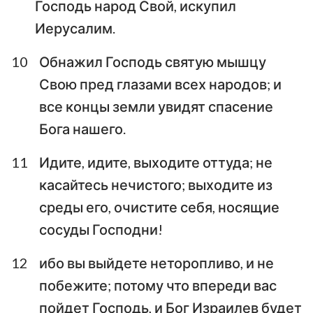
Господь народ Свой, искупил
Иерусалим.
10
Обнажил Господь святую мышцу
Свою пред глазами всех народов; и
все концы земли увидят спасение
Бога нашего.
11
Идите, идите, выходите оттуда; не
касайтесь нечистого; выходите из
среды его, очистите себя, носящие
сосуды Господни!
12
ибо вы выйдете неторопливо, и не
побежите; потому что впереди вас
1
2
3
4
5
6
7
пойдет Господь, и Бог Израилев будет