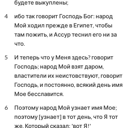
будете выкуплены;
Аввакум
Софония
4
ибо так говорит Господь Бог: народ
Аггей
Захария
Мой ходил прежде в Египет, чтобы
там пожить, и Ассур теснил его ни за
Малахия
что.
5
И теперь что у Меня здесь? говорит
Господь; народ Мой взят даром,
властители их неистовствуют, говорит
Господь, и постоянно, всякий день имя
Мое бесславится.
6
Поэтому народ Мой узнает имя Мое;
поэтому [узнает] в тот день, что Я тот
же, Который сказал: 'вот Я!'