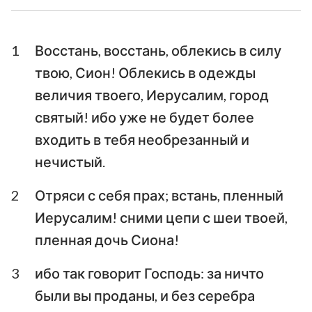
Ездра
Неемия
1
Восстань, восстань, облекись в силу
Есфирь
Иов
твою, Сион! Облекись в одежды
Псалтирь
Притчи
величия твоего, Иерусалим, город
святый! ибо уже не будет более
Екклесиаст
Песни Песней
входить в тебя необрезанный и
Исаия
Иеремия
нечистый.
Плач Иеремии
Иезекииль
2
Отряси с себя прах; встань, пленный
Даниил
Осия
Иерусалим! сними цепи с шеи твоей,
пленная дочь Сиона!
Иоиль
Амос
3
ибо так говорит Господь: за ничто
Авдия
Иона
были вы проданы, и без серебра
Михей
Наум