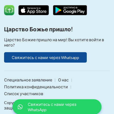
Царство Божье пришло!
Царство Божие пришло на мир! Вы хотите войти в
него?
Свяжитесь с нами через Whatsapp
Специальное заявление
О нас
|
|
Политика конфиденциальности
|
Список участников
Copyright © 2026
Библия Онлайн
. Все права
Свяжитесь с нами через
защищены.
WhatsApp