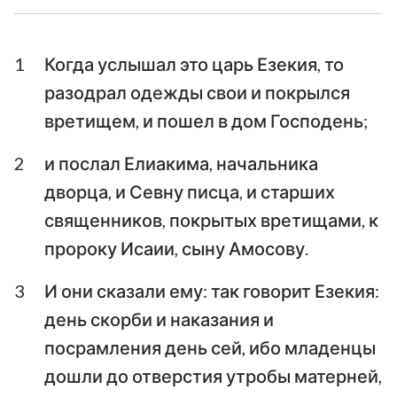
Ездра
Неемия
1
Когда услышал это царь Езекия, то
Есфирь
Иов
разодрал одежды свои и покрылся
Псалтирь
Притчи
вретищем, и пошел в дом Господень;
Екклесиаст
Песни Песней
2
и послал Елиакима, начальника
дворца, и Севну писца, и старших
Исаия
Иеремия
священников, покрытых вретищами, к
Плач Иеремии
Иезекииль
пророку Исаии, сыну Амосову.
Даниил
Осия
3
И они сказали ему: так говорит Езекия:
Иоиль
Амос
день скорби и наказания и
посрамления день сей, ибо младенцы
Авдия
Иона
дошли до отверстия утробы матерней,
Михей
Наум