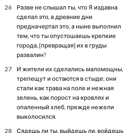
29
30
31
32
33
34
35
26
Разве не слышал ты, что Я издавна
36
37
38
39
40
41
42
сделал это, в древние дни
43
44
45
46
47
48
49
предначертал это, а ныне выполнил
тем, что ты опустошаешь крепкие
50
51
52
53
54
55
56
города, [превращая] их в груды
57
58
59
60
61
62
63
развалин?
64
65
66
27
И жители их сделались маломощны,
трепещут и остаются в стыде; они
стали как трава на поле и нежная
зелень, как порост на кровлях и
опаленный хлеб, прежде нежели
выколосился.
28
Сядешь ли ты, выйдешь ли, войдешь