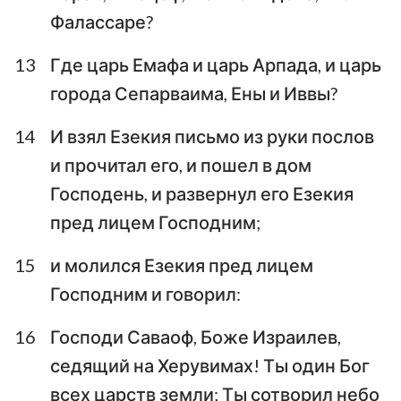
Фалассаре?
13
Где царь Емафа и царь Арпада, и царь
города Сепарваима, Ены и Иввы?
14
И взял Езекия письмо из руки послов
и прочитал его, и пошел в дом
Господень, и развернул его Езекия
пред лицем Господним;
15
и молился Езекия пред лицем
Господним и говорил:
16
Господи Саваоф, Боже Израилев,
седящий на Херувимах! Ты один Бог
всех царств земли; Ты сотворил небо