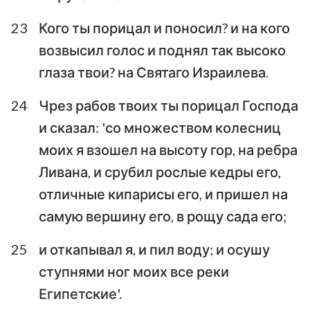
23
Кого ты порицал и поносил? и на кого
возвысил голос и поднял так высоко
глаза твои? на Святаго Израилева.
24
Чрез рабов твоих ты порицал Господа
и сказал: 'со множеством колесниц
моих я взошел на высоту гор, на ребра
Ливана, и срубил рослые кедры его,
отличные кипарисы его, и пришел на
1
2
3
4
5
6
7
самую вершину его, в рощу сада его;
8
9
10
11
12
13
14
25
и откапывал я, и пил воду; и осушу
15
16
17
18
19
20
21
ступнями ног моих все реки
22
23
24
25
26
27
28
Египетские'.