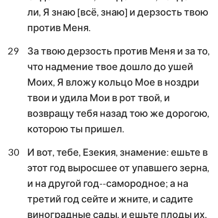
ли, Я знаю [всё, знаю] и дерзость твою
против Меня.
29
За твою дерзость против Меня и за то,
что надмение твое дошло до ушей
Моих, Я вложу кольцо Мое в ноздри
твои и удила Мои в рот твой, и
возвращу тебя назад тою же дорогою,
которою ты пришел.
30
И вот, тебе, Езекия, знамение: ешьте в
этот год выросшее от упавшего зерна,
и на другой год--самородное; а на
третий год сейте и жните, и садите
виноградные сады, и ешьте плоды их.