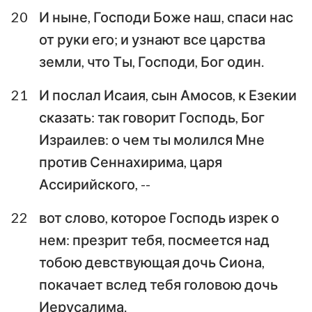
20
И ныне, Господи Боже наш, спаси нас
от руки его; и узнают все царства
земли, что Ты, Господи, Бог один.
21
И послал Исаия, сын Амосов, к Езекии
сказать: так говорит Господь, Бог
Израилев: о чем ты молился Мне
против Сеннахирима, царя
Ассирийского, --
22
вот слово, которое Господь изрек о
нем: презрит тебя, посмеется над
тобою девствующая дочь Сиона,
покачает вслед тебя головою дочь
Иерусалима.