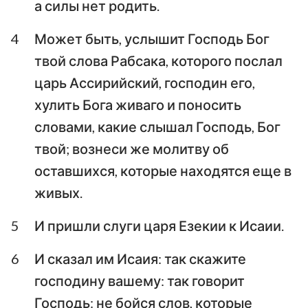
а силы нет родить.
Аввакум
Софония
4
Может быть, услышит Господь Бог
Аггей
Захария
твой слова Рабсака, которого послал
царь Ассирийский, господин его,
Малахия
хулить Бога живаго и поносить
словами, какие слышал Господь, Бог
твой; вознеси же молитву об
оставшихся, которые находятся еще в
живых.
5
И пришли слуги царя Езекии к Исаии.
6
И сказал им Исаия: так скажите
господину вашему: так говорит
Господь: не бойся слов, которые