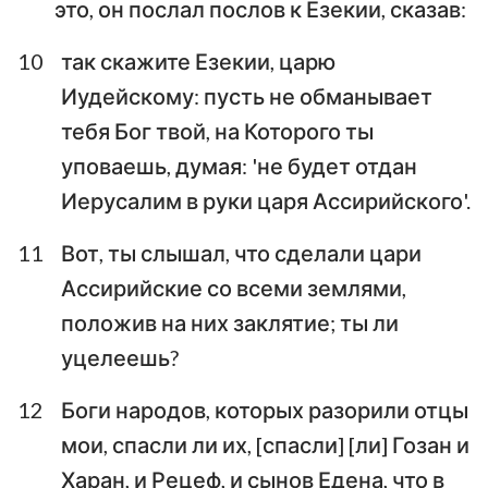
это, он послал послов к Езекии, сказав:
10
так скажите Езекии, царю
Иудейскому: пусть не обманывает
тебя Бог твой, на Которого ты
уповаешь, думая: 'не будет отдан
Иерусалим в руки царя Ассирийского'.
11
Вот, ты слышал, что сделали цари
Ассирийские со всеми землями,
положив на них заклятие; ты ли
уцелеешь?
12
Боги народов, которых разорили отцы
мои, спасли ли их, [спасли] [ли] Гозан и
Харан, и Рецеф, и сынов Едена, что в