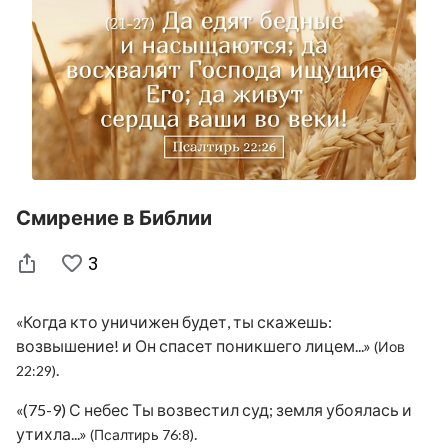
Смирение в Библии
3
«Когда кто уничижен будет, ты скажешь:
возвышение! и Он спасет поникшего лицем...»
(Иов
.
22:29)
«(75-9) С небес Ты возвестил суд; земля убоялась и
утихла...»
.
(Псалтирь 76:8)