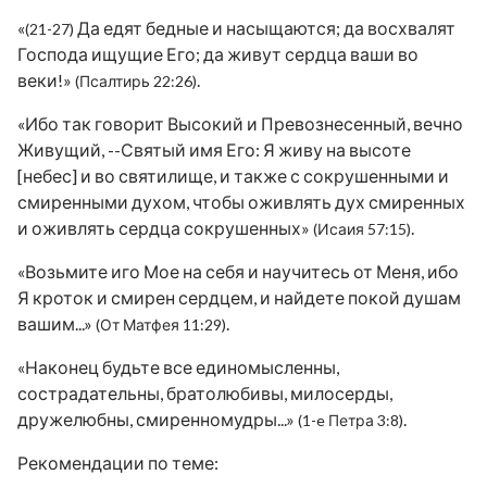
«
Да едят бедные и насыщаются; да восхвалят
(21-27)
Господа ищущие Его; да живут сердца ваши во
веки!»
.
(Псалтирь 22:26)
«Ибо так говорит Высокий и Превознесенный, вечно
Живущий, --Святый имя Его: Я живу на высоте
[небес] и во святилище, и также с сокрушенными и
смиренными духом, чтобы оживлять дух смиренных
и оживлять сердца сокрушенных»
.
(Исаия 57:15)
«Возьмите иго Мое на себя и научитесь от Меня, ибо
Я кроток и смирен сердцем, и найдете покой душам
вашим...»
.
(От Матфея 11:29)
«Наконец будьте все единомысленны,
сострадательны, братолюбивы, милосерды,
дружелюбны, смиренномудры...»
.
(1-e Петра 3:8)
Рекомендации по теме: