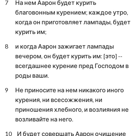
7
На нем Аарон будет курить
благовонным курением; каждое утро,
когда он приготовляет лампады, будет
курить им;
8
и когда Аарон зажигает лампады
вечером, он будет курить им: [это] --
всегдашнее курение пред Господом в
роды ваши.
9
Не приносите на нем никакого иного
курения, ни всесожжения, ни
приношения хлебного, и возлияния не
возливайте на него.
10
И будет совершать Аарон очищение