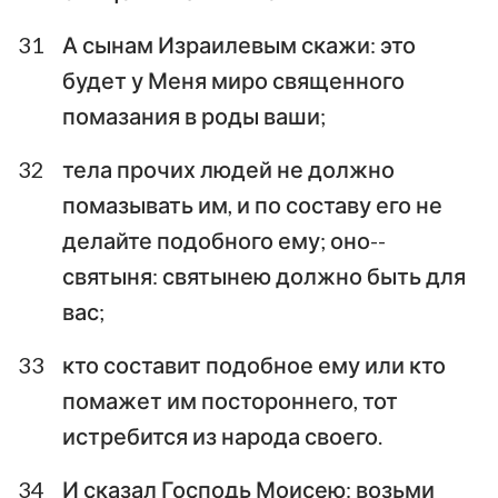
31
А сынам Израилевым скажи: это
будет у Меня миро священного
помазания в роды ваши;
32
тела прочих людей не должно
помазывать им, и по составу его не
делайте подобного ему; оно--
святыня: святынею должно быть для
вас;
33
кто составит подобное ему или кто
помажет им постороннего, тот
истребится из народа своего.
34
И сказал Господь Моисею: возьми