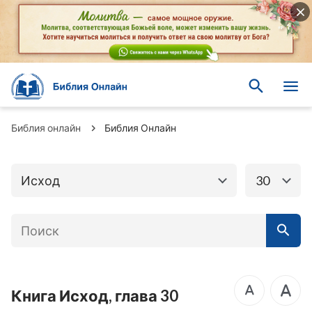
Книги Ветхого
Книги Нового завета
завета
Бытие
Исход
Библия онлайн
Библия Онлайн
Левит
Числа
Исход
30
Второзаконие
Иисус Навин
Книга Судей
Руфь
1-я Царств
2-я Царств
3-я Царств
4-я Царств
Книга Исход, глава 30
1-я Паралипоменон
2-я Паралипоменон