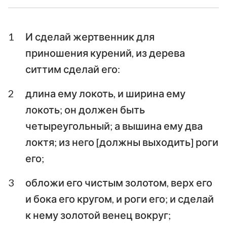
Ездра
Неемия
1
И сделай жертвенник для
Есфирь
Иов
приношения курений, из дерева
Псалтирь
Притчи
ситтим сделай его:
Екклесиаст
Песни Песней
2
длина ему локоть, и ширина ему
локоть; он должен быть
Исаия
Иеремия
четыреугольный; а вышина ему два
Плач Иеремии
Иезекииль
локтя; из него [должны выходить] роги
Даниил
Осия
его;
Иоиль
Амос
3
обложи его чистым золотом, верх его
и бока его кругом, и роги его; и сделай
Авдия
Иона
к нему золотой венец вокруг;
Михей
Наум