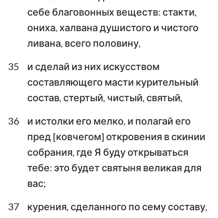
себе благовонных веществ: стакти,
ониха, халвана душистого и чистого
ливана, всего половину,
35
и сделай из них искусством
составляющего масти курительный
состав, стертый, чистый, святый,
36
и истолки его мелко, и полагай его
пред [ковчегом] откровения в скинии
собрания, где Я буду открываться
тебе: это будет святыня великая для
вас;
37
курения, сделанного по сему составу,