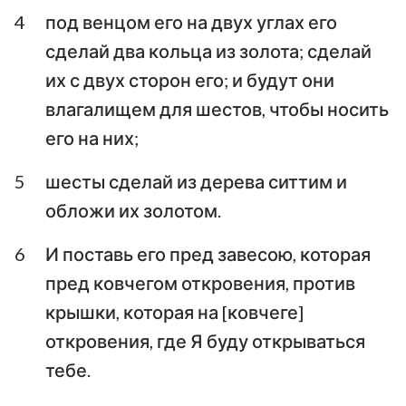
4
под венцом его на двух углах его
Аввакум
Софония
сделай два кольца из золота; сделай
Аггей
Захария
их с двух сторон его; и будут они
влагалищем для шестов, чтобы носить
Малахия
его на них;
5
шесты сделай из дерева ситтим и
обложи их золотом.
6
И поставь его пред завесою, которая
пред ковчегом откровения, против
крышки, которая на [ковчеге]
откровения, где Я буду открываться
тебе.