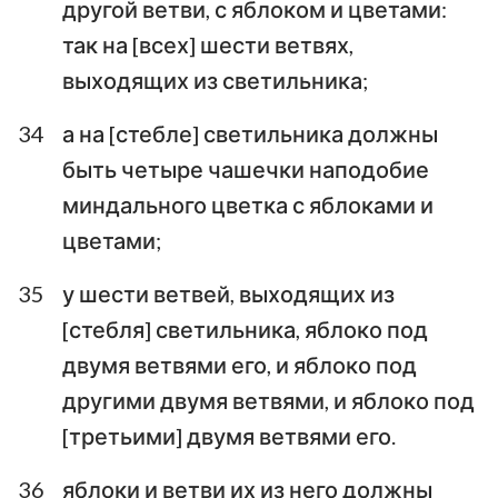
другой ветви, с яблоком и цветами:
так на [всех] шести ветвях,
выходящих из светильника;
34
а на [стебле] светильника должны
быть четыре чашечки наподобие
миндального цветка с яблоками и
цветами;
35
у шести ветвей, выходящих из
[стебля] светильника, яблоко под
двумя ветвями его, и яблоко под
другими двумя ветвями, и яблоко под
[третьими] двумя ветвями его.
36
яблоки и ветви их из него должны