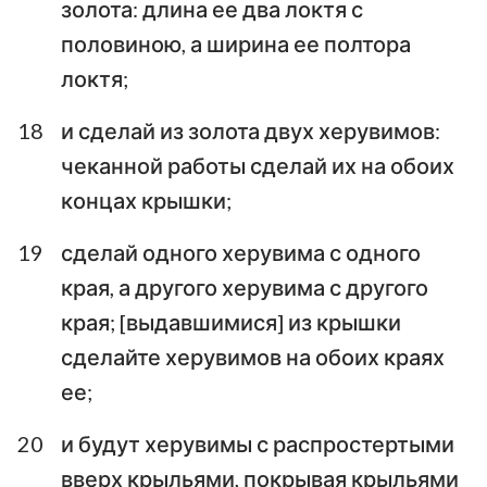
золота: длина ее два локтя с
половиною, а ширина ее полтора
локтя;
18
и сделай из золота двух херувимов:
чеканной работы сделай их на обоих
концах крышки;
19
сделай одного херувима с одного
края, а другого херувима с другого
края; [выдавшимися] из крышки
сделайте херувимов на обоих краях
ее;
20
и будут херувимы с распростертыми
вверх крыльями, покрывая крыльями