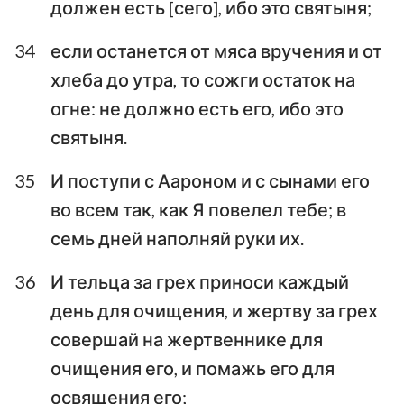
должен есть [сего], ибо это святыня;
34
если останется от мяса вручения и от
хлеба до утра, то сожги остаток на
огне: не должно есть его, ибо это
святыня.
35
И поступи с Аароном и с сынами его
во всем так, как Я повелел тебе; в
семь дней наполняй руки их.
36
И тельца за грех приноси каждый
день для очищения, и жертву за грех
совершай на жертвеннике для
очищения его, и помажь его для
освящения его;