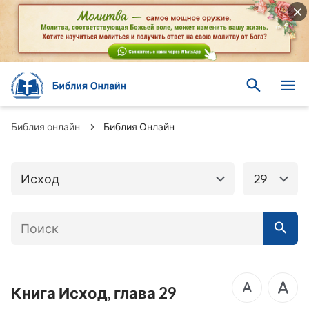
Книги Ветхого
Книги Нового завета
завета
Бытие
Исход
Библия онлайн
Библия Онлайн
Левит
Числа
Исход
29
Второзаконие
Иисус Навин
Книга Судей
Руфь
1-я Царств
2-я Царств
3-я Царств
4-я Царств
Книга Исход, глава 29
1-я Паралипоменон
2-я Паралипоменон