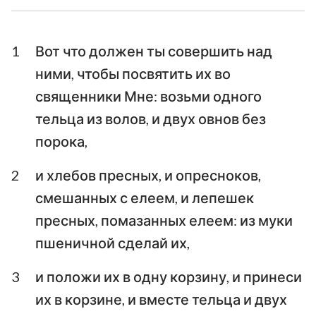
Ездра
Неемия
1
Вот что должен ты совершить над
Есфирь
Иов
ними, чтобы посвятить их во
Псалтирь
Притчи
священники Мне: возьми одного
тельца из волов, и двух овнов без
Екклесиаст
Песни Песней
порока,
Исаия
Иеремия
2
и хлебов пресных, и опресноков,
Плач Иеремии
Иезекииль
смешанных с елеем, и лепешек
Даниил
Осия
пресных, помазанных елеем: из муки
пшеничной сделай их,
Иоиль
Амос
3
и положи их в одну корзину, и принеси
Авдия
Иона
их в корзине, и вместе тельца и двух
Михей
Наум