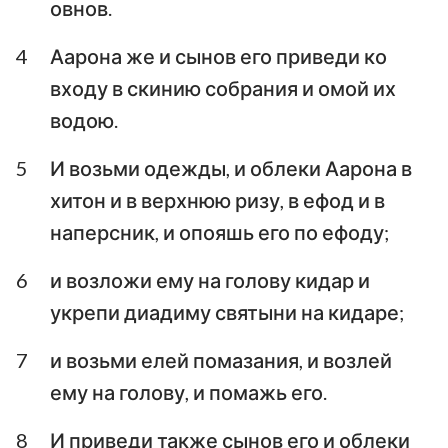
овнов.
Аввакум
Софония
4
Аарона же и сынов его приведи ко
Аггей
Захария
входу в скинию собрания и омой их
водою.
Малахия
5
И возьми одежды, и облеки Аарона в
хитон и в верхнюю ризу, в ефод и в
наперсник, и опояшь его по ефоду;
6
и возложи ему на голову кидар и
укрепи диадиму святыни на кидаре;
7
и возьми елей помазания, и возлей
ему на голову, и помажь его.
8
И приведи также сынов его и облеки