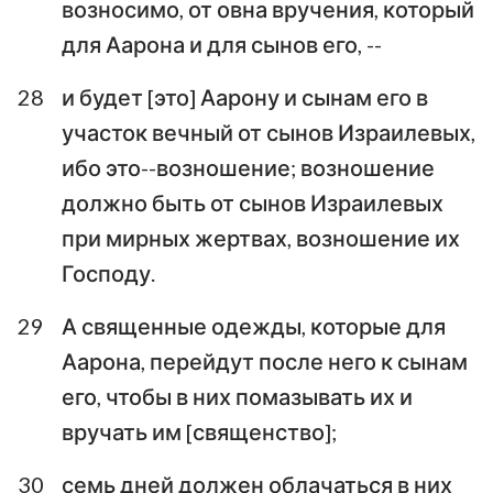
возносимо, от овна вручения, который
для Аарона и для сынов его, --
28
и будет [это] Аарону и сынам его в
участок вечный от сынов Израилевых,
ибо это--возношение; возношение
должно быть от сынов Израилевых
при мирных жертвах, возношение их
1
2
3
4
5
6
7
Господу.
8
9
10
11
12
13
14
29
А священные одежды, которые для
15
16
17
18
19
20
21
Аарона, перейдут после него к сынам
его, чтобы в них помазывать их и
22
23
24
25
26
27
28
вручать им [священство];
29
30
31
32
33
34
35
30
семь дней должен облачаться в них
36
37
38
39
40