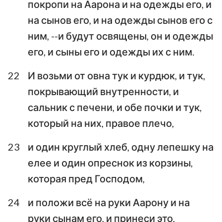
покропи на Аарона и на одежды его, и
на сынов его, и на одежды сынов его с
ним, --и будут освящены, он и одежды
его, и сыны его и одежды их с ним.
22
И возьми от овна тук и курдюк, и тук,
покрывающий внутренности, и
сальник с печени, и обе почки и тук,
который на них, правое плечо,
23
и один круглый хлеб, одну лепешку на
елее и один опреснок из корзины,
которая пред Господом,
24
и положи всё на руки Аарону и на
руки сынам его, и принеси это,