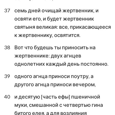
37
семь дней очищай жертвенник, и
освяти его, и будет жертвенник
святыня великая: все, прикасающееся
к жертвеннику, освятится.
38
Вот что будешь ты приносить на
жертвеннике: двух агнцев
однолетних каждый день постоянно.
39
одного агнца приноси поутру, а
другого агнца приноси вечером,
40
и десятую [часть ефы] пшеничной
муки, смешанной с четвертью гина
битого елея, а для возлияния