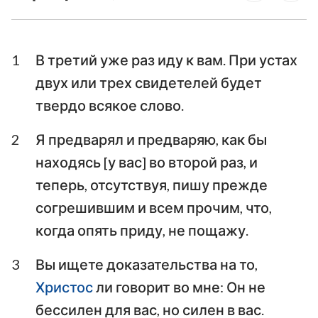
Послание к Галатам
Ефесянам
Послание к
Послание к
Филиппийцам
Колоссянам
1
В третий уже раз иду к вам. При устах
двух или трех свидетелей будет
Первое послание к
Второе послание к
Фессалоникийцам
Фессалоникийцам
твердо всякое слово.
Первое послание к
Второе послание к
2
Я предварял и предваряю, как бы
Тимофею
Тимофею
находясь [у вас] во второй раз, и
Послание к
теперь, отсутствуя, пишу прежде
Послание к Титу
Филимону
согрешившим и всем прочим, что,
когда опять приду, не пощажу.
Послание к Евреям
Послание Иакова
Первое послание
Второе послание
3
Вы ищете доказательства на то,
Петра
Петра
Христос
ли говорит во мне: Он не
бессилен для вас, но силен в вас.
Первое послание
Второе послание