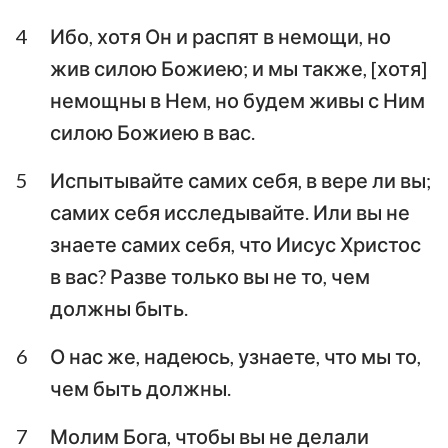
Иоанна
Иоанна
4
Ибо, хотя Он и распят в немощи, но
Третье послание
жив силою Божиею; и мы также, [хотя]
Иоанна
Послание Иуды
немощны в Нем, но будем живы с Ним
Откровение Иоанна
силою Божиею в вас.
Богослова
5
Испытывайте самих себя, в вере ли вы;
самих себя исследывайте. Или вы не
знаете самих себя, что Иисус Христос
в вас? Разве только вы не то, чем
должны быть.
6
О нас же, надеюсь, узнаете, что мы то,
чем быть должны.
7
Молим Бога, чтобы вы не делали