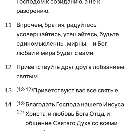
Господом к созиданию, а не к
разорению.
11
Впрочем, братия, радуйтесь,
усовершайтесь, утешайтесь, будьте
единомысленны, мирны, --и Бог
любви и мира будет с вами.
12
Приветствуйте друг друга лобзанием
святым.
(13-12)
13
Приветствуют вас все святые.
1
2
3
4
5
6
7
(13-
14
Благодать Господа нашего Иисуса
13)
8
9
10
11
12
13
Христа, и любовь Бога Отца, и
общение Святаго Духа со всеми