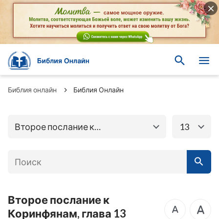
Книги Ветхого
Книги Нового завета
завета
Евангелие от
Библия онлайн
Библия Онлайн
Матфея
Евангелие от Марка
Евангелие от Луки
Евангелие от Иоанна
Второе послание к
13
Послание к
Коринфянам
Деяния Апостолов
Римлянам
Первое послание к
Второе послание к
Коринфянам
Коринфянам
Второе послание к
Послание к
Коринфянам, глава 13