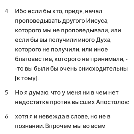
Иоанна
Иоанна
4
Ибо если бы кто, придя, начал
Третье послание
проповедывать другого Иисуса,
Иоанна
Послание Иуды
которого мы не проповедывали, или
Откровение Иоанна
если бы вы получили иного Духа,
Богослова
которого не получили, или иное
благовестие, которого не принимали, -
-то вы были бы очень снисходительны
[к тому].
5
Но я думаю, что у меня ни в чем нет
недостатка против высших Апостолов:
6
хотя я и невежда в слове, но не в
познании. Впрочем мы во всем