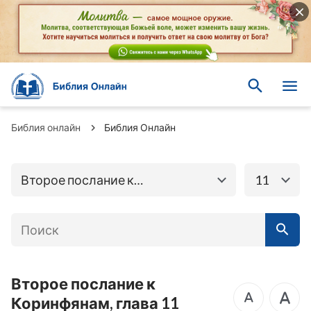
Книги Ветхого
Книги Нового завета
завета
Евангелие от
Библия онлайн
Библия Онлайн
Матфея
Евангелие от Марка
Евангелие от Луки
Евангелие от Иоанна
Второе послание к
11
Послание к
Коринфянам
Деяния Апостолов
Римлянам
Первое послание к
Второе послание к
Коринфянам
Коринфянам
Второе послание к
Послание к
Коринфянам, глава 11