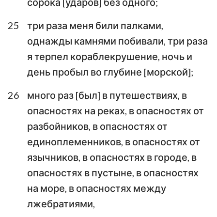
сорока [ударов] без одного;
25
три раза меня били палками,
однажды камнями побивали, три раза
я терпел кораблекрушение, ночь и
день пробыл во глубине [морской];
26
много раз [был] в путешествиях, в
опасностях на реках, в опасностях от
разбойников, в опасностях от
единоплеменников, в опасностях от
язычников, в опасностях в городе, в
опасностях в пустыне, в опасностях
на море, в опасностях между
лжебратиями,