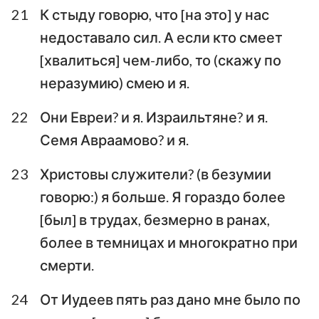
21
К стыду говорю, что [на это] у нас
недоставало сил. А если кто смеет
[хвалиться] чем-либо, то (скажу по
неразумию) смею и я.
22
Они Евреи? и я. Израильтяне? и я.
Семя Авраамово? и я.
1
2
3
4
5
6
7
23
Христовы служители? (в безумии
говорю:) я больше. Я гораздо более
8
9
10
11
12
13
[был] в трудах, безмерно в ранах,
более в темницах и многократно при
смерти.
24
От Иудеев пять раз дано мне было по