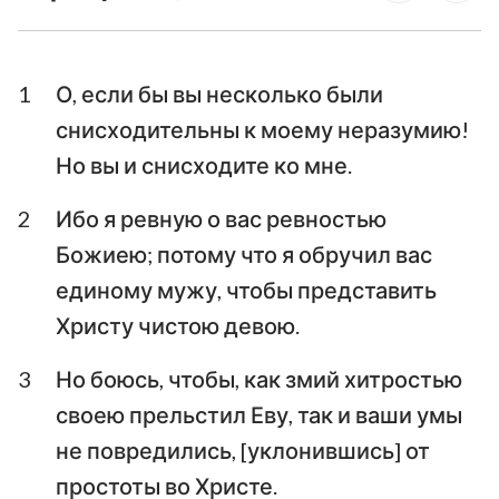
Послание к Галатам
Ефесянам
Послание к
Послание к
Филиппийцам
Колоссянам
1
О, если бы вы несколько были
снисходительны к моему неразумию!
Первое послание к
Второе послание к
Фессалоникийцам
Фессалоникийцам
Но вы и снисходите ко мне.
Первое послание к
Второе послание к
2
Ибо я ревную о вас ревностью
Тимофею
Тимофею
Божиею; потому что я обручил вас
Послание к
единому мужу, чтобы представить
Послание к Титу
Филимону
Христу чистою девою.
Послание к Евреям
Послание Иакова
3
Но боюсь, чтобы, как змий хитростью
Первое послание
Второе послание
своею прельстил Еву, так и ваши умы
Петра
Петра
не повредились, [уклонившись] от
простоты во Христе.
Первое послание
Второе послание