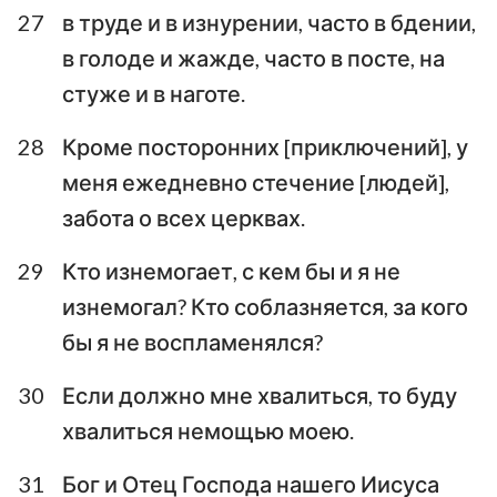
27
в труде и в изнурении, часто в бдении,
в голоде и жажде, часто в посте, на
стуже и в наготе.
28
Кроме посторонних [приключений], у
меня ежедневно стечение [людей],
забота о всех церквах.
29
Кто изнемогает, с кем бы и я не
изнемогал? Кто соблазняется, за кого
бы я не воспламенялся?
30
Если должно мне хвалиться, то буду
хвалиться немощью моею.
31
Бог и Отец Господа нашего Иисуса