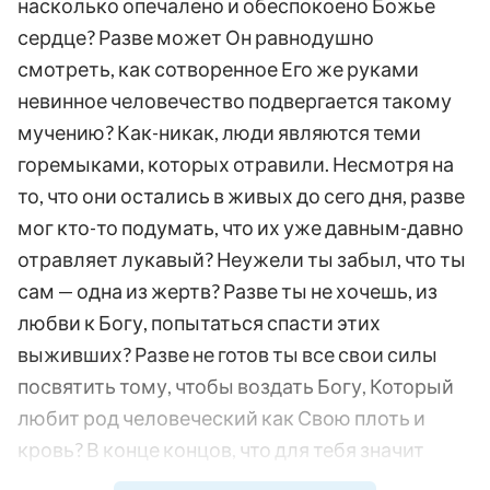
насколько опечалено и обеспокоено Божье
сердце? Разве может Он равнодушно
смотреть, как сотворенное Его же руками
невинное человечество подвергается такому
мучению? Как-никак, люди являются теми
горемыками, которых отравили. Несмотря на
то, что они остались в живых до сего дня, разве
мог кто-то подумать, что их уже давным-давно
отравляет лукавый? Неужели ты забыл, что ты
сам — одна из жертв? Разве ты не хочешь, из
любви к Богу, попытаться спасти этих
выживших? Разве не готов ты все свои силы
посвятить тому, чтобы воздать Богу, Который
любит род человеческий как Свою плоть и
кровь? В конце концов, что для тебя значит
быть используемым Богом для такой