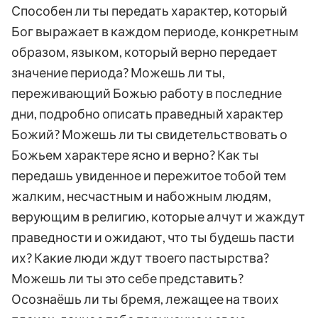
Способен ли ты передать характер, который
Бог выражает в каждом периоде, конкретным
образом, языком, который верно передает
значение периода? Можешь ли ты,
переживающий Божью работу в последние
дни, подробно описать праведный характер
Божий? Можешь ли ты свидетельствовать о
Божьем характере ясно и верно? Как ты
передашь увиденное и пережитое тобой тем
жалким, несчастным и набожным людям,
верующим в религию, которые алчут и жаждут
праведности и ожидают, что ты будешь пасти
их? Какие люди ждут твоего пастырства?
Можешь ли ты это себе представить?
Осознаёшь ли ты бремя, лежащее на твоих