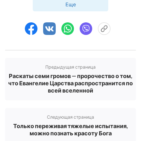
Еще
необычной жизни? Действительно ли ты
решительно и уверенно настроен жить
исполненной смысла жизнью благочестивого
человека, служащего Богу?
Предыдущая страница
Раскаты семи громов — пророчество о том,
что Евангелие Царства распространится по
всей вселенной
Следующая страница
Только переживая тяжелые испытания,
можно познать красоту Бога