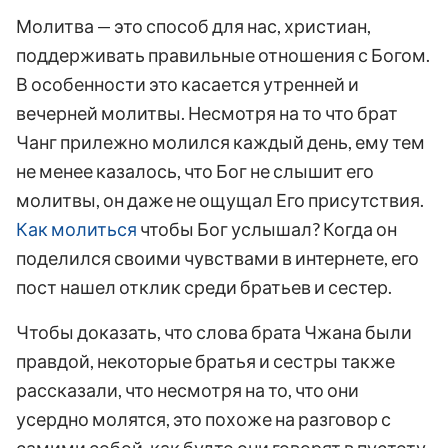
Молитва — это способ для нас, христиан,
поддерживать правильные отношения с Богом.
В особенности это касается утренней и
вечерней молитвы. Несмотря на то что брат
Чанг прилежно молился каждый день, ему тем
не менее казалось, что Бог не слышит его
молитвы, он даже не ощущал Его присутствия.
Как молиться
чтобы Бог услышал? Когда он
поделился своими чувствами в интернете, его
пост нашел отклик среди братьев и сестер.
Чтобы доказать, что слова брата Чжана были
правдой, некоторые братья и сестры также
рассказали, что несмотря на то, что они
усердно молятся, это похоже на разговор с
самими собой, как будто они говорят в пустоту.