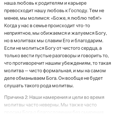
наша любовь к родителям и карьере
превосходит нашу любовь к Господу. Тем не
менее, мы молимся: «Боже, я люблю тебя!»
Когда у нас в семье происходит что-то
неприятное, мы обижаемся и жалуемся Богу,
но в молитвах мы славим Его и благодарим.
Если не молиться Богу от чистого сердца, а
только вести пустые разговоры и говорить то,
что противоречит нашим убеждениям, то такая
молитва — чисто формальная, и мы на самом
деле обманываем Бога. Он вообще не будет
слушать такого рода молитвы.
Причина 2: Наши намерения и цели во время
молитвы часто неверны. Мы также часто
просим Бога о благословении без смирения.