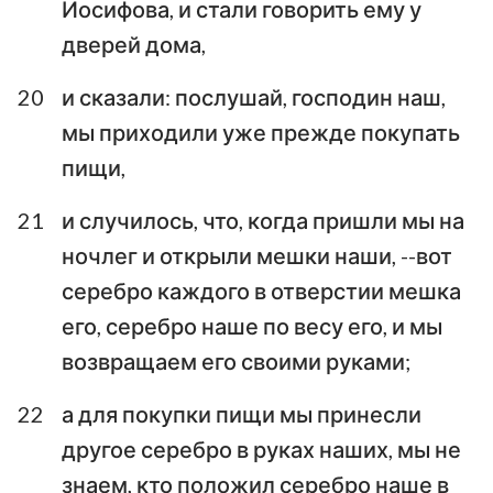
Иосифова, и стали говорить ему у
дверей дома,
20
и сказали: послушай, господин наш,
мы приходили уже прежде покупать
пищи,
21
и случилось, что, когда пришли мы на
ночлег и открыли мешки наши, --вот
серебро каждого в отверстии мешка
его, серебро наше по весу его, и мы
возвращаем его своими руками;
22
а для покупки пищи мы принесли
другое серебро в руках наших, мы не
1
2
3
4
5
6
7
знаем, кто положил серебро наше в