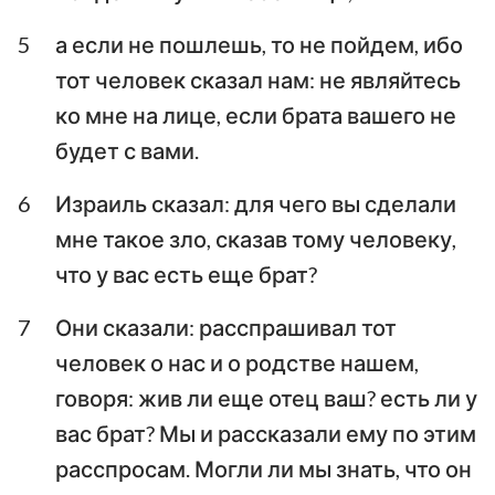
Аввакум
Софония
5
а если не пошлешь, то не пойдем, ибо
тот человек сказал нам: не являйтесь
Аггей
Захария
ко мне на лице, если брата вашего не
Малахия
будет с вами.
6
Израиль сказал: для чего вы сделали
мне такое зло, сказав тому человеку,
что у вас есть еще брат?
7
Они сказали: расспрашивал тот
человек о нас и о родстве нашем,
говоря: жив ли еще отец ваш? есть ли у
вас брат? Мы и рассказали ему по этим
расспросам. Могли ли мы знать, что он