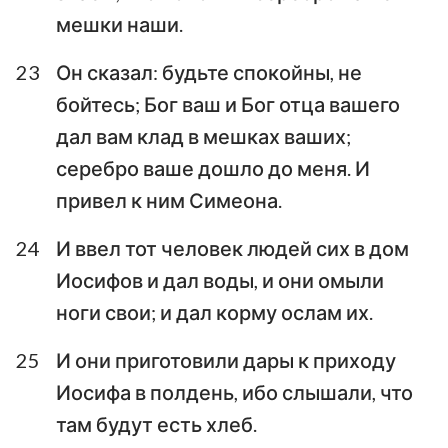
8
9
10
11
12
13
14
мешки наши.
15
16
17
18
19
20
21
23
Он сказал: будьте спокойны, не
22
23
24
25
26
27
28
бойтесь; Бог ваш и Бог отца вашего
29
30
31
32
33
34
35
дал вам клад в мешках ваших;
36
37
38
39
40
41
42
серебро ваше дошло до меня. И
привел к ним Симеона.
43
44
45
46
47
48
49
50
24
И ввел тот человек людей сих в дом
Иосифов и дал воды, и они омыли
ноги свои; и дал корму ослам их.
25
И они приготовили дары к приходу
Иосифа в полдень, ибо слышали, что
там будут есть хлеб.