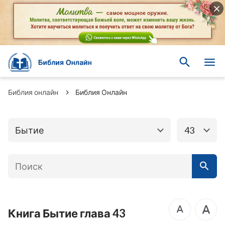
Книги Ветхого
Книги Нового завета
завета
Бытие
Исход
Библия онлайн
Библия Онлайн
Левит
Числа
Бытие
43
Второзаконие
Иисус Навин
Книга Судей
Руфь
1-я Царств
2-я Царств
3-я Царств
4-я Царств
Книга Бытие глава 43
1-я Паралипоменон
2-я Паралипоменон