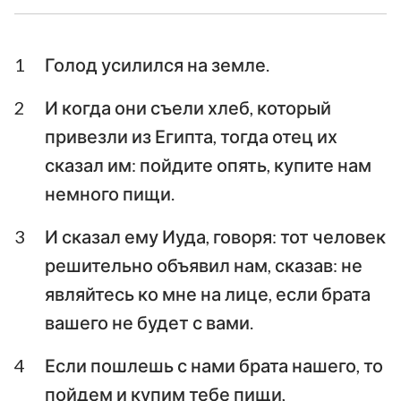
Ездра
Неемия
1
Голод усилился на земле.
Есфирь
Иов
2
И когда они съели хлеб, который
Псалтирь
Притчи
привезли из Египта, тогда отец их
Екклесиаст
Песни Песней
сказал им: пойдите опять, купите нам
немного пищи.
Исаия
Иеремия
3
И сказал ему Иуда, говоря: тот человек
Плач Иеремии
Иезекииль
решительно объявил нам, сказав: не
Даниил
Осия
являйтесь ко мне на лице, если брата
Иоиль
Амос
вашего не будет с вами.
Авдия
Иона
4
Если пошлешь с нами брата нашего, то
пойдем и купим тебе пищи,
Михей
Наум