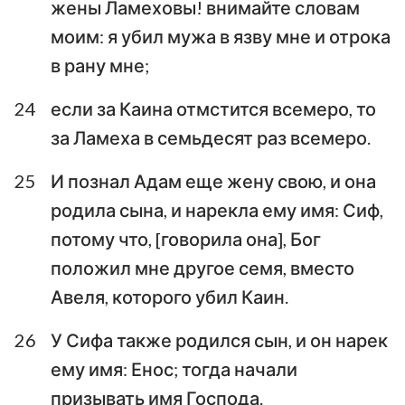
жены Ламеховы! внимайте словам
моим: я убил мужа в язву мне и отрока
в рану мне;
24
если за Каина отмстится всемеро, то
за Ламеха в семьдесят раз всемеро.
25
И познал Адам еще жену свою, и она
родила сына, и нарекла ему имя: Сиф,
потому что, [говорила она], Бог
положил мне другое семя, вместо
Авеля, которого убил Каин.
26
У Сифа также родился сын, и он нарек
ему имя: Енос; тогда начали
призывать имя Господа.