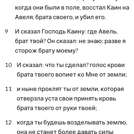
когда они были в поле, восстал Каин на
Авеля, брата своего, и убил его.
9
И сказал Господь Каину: где Авель,
брат твой? Он сказал: не знаю; разве я
сторож брату моему?
10
И сказал: что ты сделал? голос крови
брата твоего вопиет ко Мне от земли;
11
и ныне проклят ты от земли, которая
отверзла уста свои принять кровь
брата твоего от руки твоей;
12
когда ты будешь возделывать землю,
она не станет более давать силы