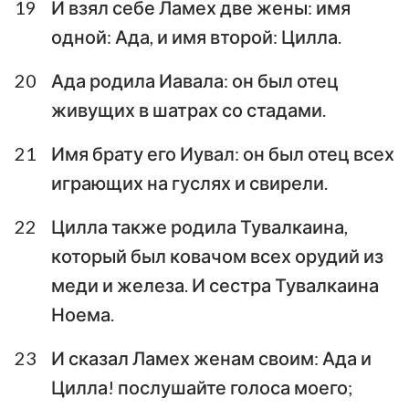
19
И взял себе Ламех две жены: имя
8
9
10
11
12
13
14
одной: Ада, и имя второй: Цилла.
15
16
17
18
19
20
21
20
Ада родила Иавала: он был отец
22
23
24
25
26
27
28
живущих в шатрах со стадами.
29
30
31
32
33
34
35
21
Имя брату его Иувал: он был отец всех
36
37
38
39
40
41
42
играющих на гуслях и свирели.
43
44
45
46
47
48
49
22
Цилла также родила Тувалкаина,
50
который был ковачом всех орудий из
меди и железа. И сестра Тувалкаина
Ноема.
23
И сказал Ламех женам своим: Ада и
Цилла! послушайте голоса моего;