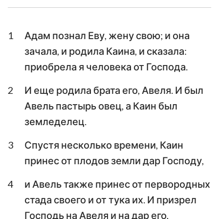
Ездра
Неемия
1
Адам познал Еву, жену свою; и она
Есфирь
Иов
зачала, и родила Каина, и сказала:
Псалтирь
Притчи
приобрела я человека от Господа.
Екклесиаст
Песни Песней
2
И еще родила брата его, Авеля. И был
Авель пастырь овец, а Каин был
Исаия
Иеремия
земледелец.
Плач Иеремии
Иезекииль
3
Спустя несколько времени, Каин
Даниил
Осия
принес от плодов земли дар Господу,
Иоиль
Амос
4
и Авель также принес от первородных
Авдия
Иона
стада своего и от тука их. И призрел
Господь на Авеля и на дар его,
Михей
Наум