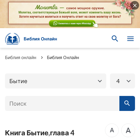
Книги Ветхого
Книги Нового завета
завета
Бытие
Исход
Библия онлайн
Библия Онлайн
Левит
Числа
Бытие
4
Второзаконие
Иисус Навин
Книга Судей
Руфь
1-я Царств
2-я Царств
3-я Царств
4-я Царств
Книга Бытие,глава 4
1-я Паралипоменон
2-я Паралипоменон