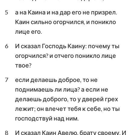
Аввакум
Софония
5
а на Каина и на дар его не призрел.
Каин сильно огорчился, и поникло
Аггей
Захария
лице его.
Малахия
6
И сказал Господь Каину: почему ты
огорчился? и отчего поникло лице
твое?
7
если делаешь доброе, то не
поднимаешь ли лица? а если не
делаешь доброго, то у дверей грех
лежит; он влечет тебя к себе, но ты
господствуй над ним.
8
И сказал Каин Авелю, брату своему. И