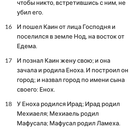
чтобы никто, встретившись с ним, не
убил его.
16
И пошел Каин от лица Господня и
поселился в земле Нод, на восток от
Едема.
17
И познал Каин жену свою; и она
зачала и родила Еноха. И построил он
город; и назвал город по имени сына
своего: Енох.
18
У Еноха родился Ирад; Ирад родил
Мехиаеля; Мехиаель родил
Мафусала; Мафусал родил Ламеха.
1
2
3
4
5
6
7