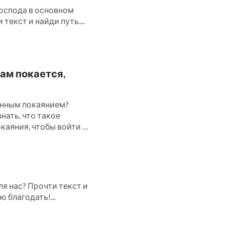
оспода в основном
текст и найди путь....
ам покается,
инным покаянием?
нать, что такое
каяния, чтобы войти в
я нас? Прочти текст и
 благодать!...