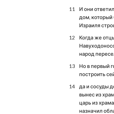
11
И они ответил
дом, который 
Израиля строи
12
Когда же отцы
Навуходоносор
народ пересе
13
Но в первый г
построить се
14
да и сосуды 
вынес из храм
царь из храма
назначил обл