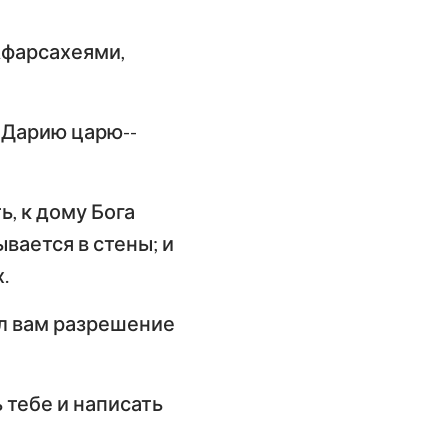
имофею
Афарсахеями,
слание к
илимону
слание Иакова
: Дарию царю--
орое послание
етра
ь, к дому Бога
орое послание
ывается в стены; и
оанна
.
ал вам разрешение
ослание Иуды
ь тебе и написать