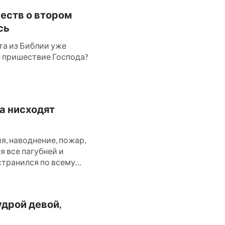
честв о втором
сь
та из Библии уже
ое пришествие Господа?
да нисходят
, наводнение, пожар,
ся все пагубней и
странился по всему
удрой девой,