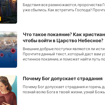
Бедствия все размножаются, пророчества Г
уже сбылись. Как встретить Господа? Прочти 
Что такое покаяние? Как христиан
чтобы войти в Царство Небесное?
Внешние добрые поступки являются ли ист
Прочтите данный текст, который даст вам уз
истинное покаяние, и поможет найти путь по
Царство Небесное....
Почему Бог допускает страдания
Почему Бог допускает страдания и горечь дл
познай волю Бога в твоей жизни, узнай Божью