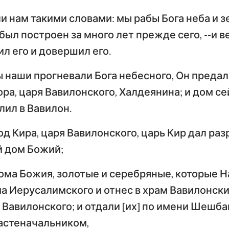
и нам такими словами: мы рабы Бога неба и 
был построен за много лет прежде сего, --и в
л его и довершил его.
 наши прогневали Бога небесного, Он предал 
а, царя Вавилонского, Халдеянина; и дом се
лил в Вавилон.
од Кира, царя Вавилонского, царь Кир дал ра
й дом Божий;
дома Божия, золотые и серебряные, которые 
а Иерусалимского и отнес в храм Вавилонски
 Вавилонского; и отдали [их] по имени Шешба
астеначальником,