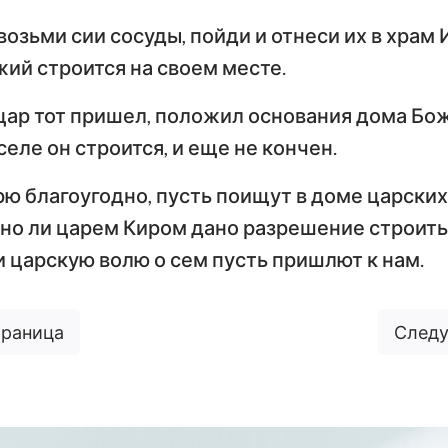
 возьми сии сосуды, пойди и отнеси их в храм
жий строится на своем месте.
ар тот пришел, положил основания дома Бож
оселе он строится, и еще не кончен.
рю благоугодно, пусть поищут в доме царских
чно ли царем Киром дано разрешение строить
и царскую волю о сем пусть пришлют к нам.
траница
Следу