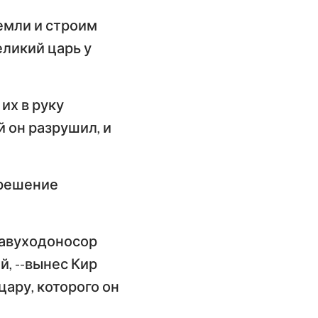
земли и строим
еликий царь у
их в руку
й он разрушил, и
зрешение
Навуходоносор
й, --вынес Кир
цару, которого он