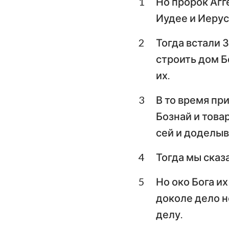
1
Но пророк Агг
Левит
Иудее и Иерус
Второзаконие
2
Тогда встали 
Книга Судей
строить дом Б
1-я Царств
их.
3-я Царств
3
В то время пр
1-я Паралипомено
Бознай и това
сей и доделыв
Ездра
4
Тогда мы сказ
Есфирь
5
Но око Бога и
Псалтирь
доколе дело н
Екклесиаст
делу.
Исаия