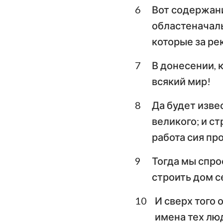
6
Вот содержани
Плач Иеремии
областеначал
которые за ре
Даниил
7
В донесении, 
Иоиль
всякий мир!
Авдия
8
Да будет изве
Михей
великого; и ст
Аввакум
работа сия про
Аггей
9
Тогда мы спро
Малахия
строить дом с
10
И сверх того 
имена тех люд