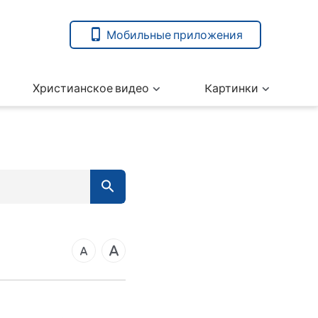
Мобильные приложения
Христианское видео
Kартинки
7
вета
ангелие от Марка