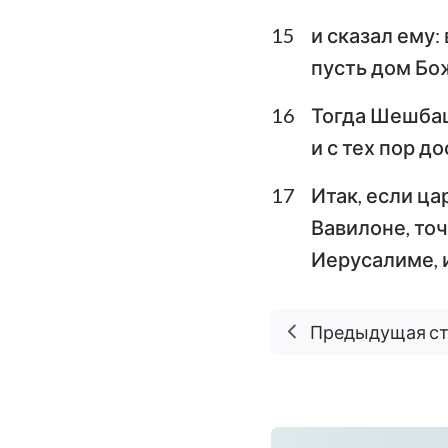
15
и сказал ему:
пусть дом Бо
16
Тогда Шешбац
и с тех пор д
17
Итак, если ца
Вавилоне, то
Иерусалиме, 
Предыдущая с