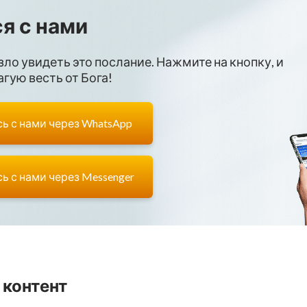
я с нами
зло увидеть это послание. Нажмите на кнопку, и
гую весть от Бога!
ь с нами через WhatsApp
ь с нами через Messenger
 контент