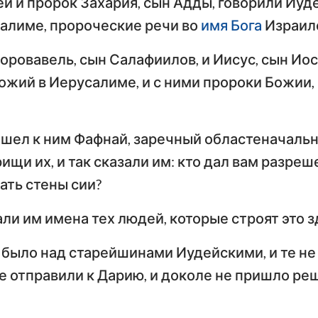
ей и пророк Захария, сын Адды, говорили Иуд
Числа
Ев
алиме, пророческие речи во
имя Бога
Израил
Иисус Навин
Евангелие от Луки
И
Зоровавель, сын Салафиилов, и Иисус, сын Иос
Руфь
По
ожий в Иерусалиме, и с ними пророки Божии
Деяния Апостолов
Р
2-я Царств
Первое послание к
Вт
4-я Царств
Коринфянам
К
ишел к ним Фафнай, заречный областеначальн
н
2-я Паралипоменон
рищи их, и так сказали им: кто дал вам разре
По
Послание к Галатам
Е
ать стены сии?
Неемия
Послание к
По
али им имена тех людей, которые строят это з
Иов
Филиппийцам
К
х было над старейшинами Иудейскими, и те не
Притчи
Первое послание к
Вт
е отправили к Дарию, и доколе не пришло ре
Фессалоникийцам
Ф
Песни Песней
Первое послание к
Вт
Иеремия