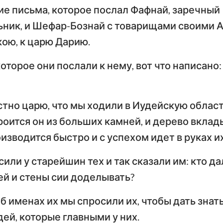
Тимофею
Т
е письма, которое послал Фафнай, заречный
Иезекииль
ьник, и Шефар-Бознай с товарищами своими 
По
Послание к Титу
Ф
кою, к царю Дарию.
Осия
Послание к Евреям
По
которое они послали к нему, вот что написано
Амос
Первое послание
Вт
Иона
Петра
П
стно царю, что мы ходили в Иудейскую област
Наум
Первое послание
Вт
роится он из больших камней, и дерево вклад
Иоанна
И
Софония
изводится быстро и с успехом идет в руках их
Третье послание
Захария
сили у старейшин тех и так сказали им: кто д
Иоанна
П
ей и стены сии доделывать?
Откровение Иоанна
Богослова
об именах их мы спросили их, чтобы дать знат
ей, которые главными у них.