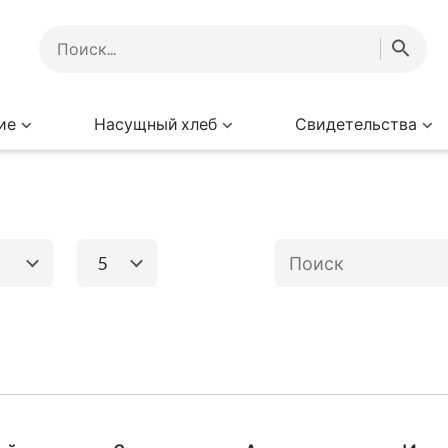
ие
Насущный хлеб
Свидетельства
5
1
2
3
4
5
6
го завета
Книги Нового за
8
9
10
Исход
Евангелие от
Матфея
Ев