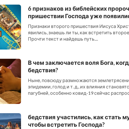
6 признаков из библейских проро
пришествии Господа уже появили
Признаки второго пришествия Иисуса Хрис
явились, знаешь ли ты, как встретить втор
Прочти текст и найдешь путь....
В чем заключается воля Бога, ког
бедствия?
Ныне, повсюду размножаются землетрясения
эпидемии, голод и т. д., их влияния становят
пагубней, особенно ковид-19 сейчас распро
миру, многие в эт...
бедствия участились, как стать м
чтобы встретить Господа?