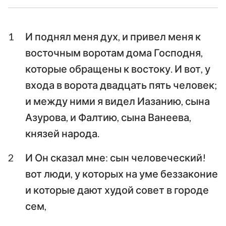
Ездра
Неемия
1
И поднял меня дух, и привел меня к
Есфирь
Иов
восточным воротам дома Господня,
Псалтирь
Притчи
которые обращены к востоку. И вот, у
входа в ворота двадцать пять человек;
Екклесиаст
Песни Песней
и между ними я видел Иазанию, сына
Исаия
Иеремия
Азурова, и Фалтию, сына Ванеева,
князей народа.
Плач Иеремии
Иезекииль
Даниил
Осия
2
И Он сказал мне: сын человеческий!
вот люди, у которых на уме беззаконие
Иоиль
Амос
и которые дают худой совет в городе
Авдия
Иона
сем,
Михей
Наум