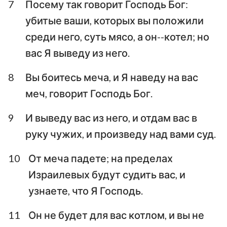
7
Посему так говорит Господь Бог:
убитые ваши, которых вы положили
среди него, суть мясо, а он--котел; но
вас Я выведу из него.
8
Вы боитесь меча, и Я наведу на вас
меч, говорит Господь Бог.
9
И выведу вас из него, и отдам вас в
руку чужих, и произведу над вами суд.
10
От меча падете; на пределах
Израилевых будут судить вас, и
узнаете, что Я Господь.
11
Он не будет для вас котлом, и вы не