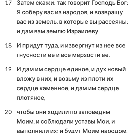
17
Затем скажи: так говорит Господь Бог:
Я соберу вас из народов, и возвращу
вас из земель, в которые вы рассеяны;
и дам вам землю Израилеву.
1
2
3
4
5
6
7
18
И придут туда, и извергнут из нее все
8
9
10
11
12
13
14
гнусности ее и все мерзости ее.
15
16
17
18
19
20
21
19
И дам им сердце единое, и дух новый
22
23
24
25
26
27
28
вложу в них, и возьму из плоти их
29
30
31
32
33
34
35
сердце каменное, и дам им сердце
36
37
38
39
40
41
42
плотяное,
43
44
45
46
47
48
20
чтобы они ходили по заповедям
Моим, и соблюдали уставы Мои, и
выполняли их; и будут Моим народом,