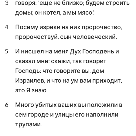
3
говоря: 'еще не близко; будем строить
Аввакум
Софония
домы; он котел, а мы мясо'.
Аггей
Захария
4
Посему изреки на них пророчество,
пророчествуй, сын человеческий.
Малахия
5
И нисшел на меня Дух Господень и
сказал мне: скажи, так говорит
Господь: что говорите вы, дом
Израилев, и что на ум вам приходит,
это Я знаю.
6
Много убитых ваших вы положили в
сем городе и улицы его наполнили
трупами.