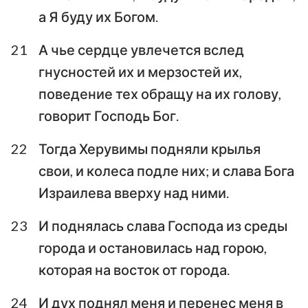
а Я буду их Богом.
21
А чье сердце увлечется вслед
гнусностей их и мерзостей их,
поведение тех обращу на их голову,
говорит Господь Бог.
22
Тогда Херувимы подняли крылья
свои, и колеса подле них; и слава Бога
Израилева вверху над ними.
23
И поднялась слава Господа из среды
города и остановилась над горою,
которая на восток от города.
24
И дух поднял меня и перенес меня в