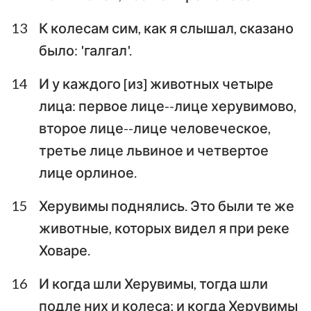
13
К колесам сим, как я слышал, сказано
было: 'галгал'.
14
И у каждого [из] животных четыре
лица: первое лице--лице херувимово,
второе лице--лице человеческое,
третье лице львиное и четвертое
лице орлиное.
15
Херувимы поднялись. Это были те же
животные, которых видел я при реке
Ховаре.
16
И когда шли Херувимы, тогда шли
подле них и колеса; и когда Херувимы