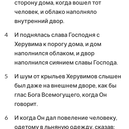
сторону дома, когда вошел тот
Аввакум
Софония
человек, и облако наполняло
внутренний двор.
Аггей
Захария
4
И поднялась слава Господня с
Малахия
Херувима к порогу дома, и дом
наполнился облаком, и двор
наполнился сиянием славы Господа.
5
И шум от крыльев Херувимов слышен
был даже на внешнем дворе, как бы
глас Бога Всемогущего, когда Он
говорит.
6
И когда Он дал повеление человеку,
одетому в льняную одежду, сказав: