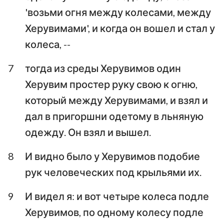
'возьми огня между колесами, между
Херувимами', и когда он вошел и стал у
колеса, --
7
тогда из среды Херувимов один
Херувим простер руку свою к огню,
который между Херувимами, и взял и
дал в пригоршни одетому в льняную
одежду. Он взял и вышел.
8
И видно было у Херувимов подобие
рук человеческих под крыльями их.
9
И видел я: и вот четыре колеса подле
Херувимов, по одному колесу подле