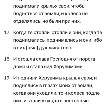
поднимали крылья свои, чтобы
1
2
3
4
5
6
7
подняться от земли, и колеса не
отделялись, но были при них.
8
9
10
11
12
13
14
15
16
17
18
19
20
21
17
Когда те стояли, стояли и они; когда те
22
23
24
25
26
27
28
поднимались, поднимались и они; ибо
в них [был] дух животных.
29
30
31
32
33
34
35
36
37
38
39
40
41
42
18
И отошла слава Господня от порога
дома и стала над Херувимами.
43
44
45
46
47
48
19
И подняли Херувимы крылья свои, и
поднялись в глазах моих от земли;
когда они уходили, то и колеса подле
них; и стали у входа в восточные