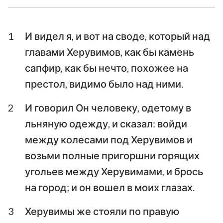
Ездра
Неемия
1
И видел я, и вот на своде, который над
Есфирь
Иов
главами Херувимов, как бы камень
Псалтирь
Притчи
сапфир, как бы нечто, похожее на
престол, видимо было над ними.
Екклесиаст
Песни Песней
Исаия
Иеремия
2
И говорил Он человеку, одетому в
льняную одежду, и сказал: войди
Плач Иеремии
Иезекииль
между колесами под Херувимов и
Даниил
Осия
возьми полные пригоршни горящих
угольев между Херувимами, и брось
Иоиль
Амос
на город; и он вошел в моих глазах.
Авдия
Иона
3
Херувимы же стояли по правую
Михей
Наум