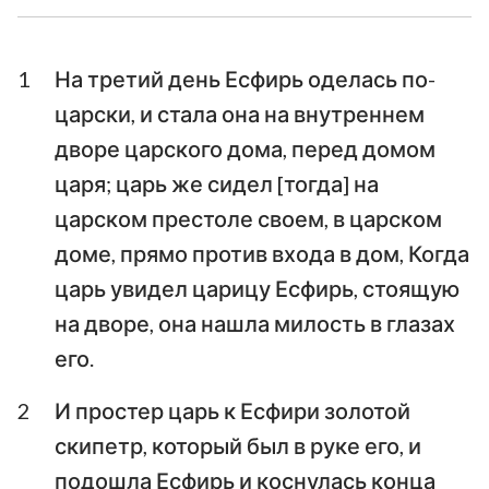
Ездра
Неемия
1
На третий день Есфирь оделась по-
Есфирь
Иов
царски, и стала она на внутреннем
Псалтирь
Притчи
дворе царского дома, перед домом
царя; царь же сидел [тогда] на
Екклесиаст
Песни Песней
царском престоле своем, в царском
Исаия
Иеремия
доме, прямо против входа в дом, Когда
царь увидел царицу Есфирь, стоящую
Плач Иеремии
Иезекииль
на дворе, она нашла милость в глазах
Даниил
Осия
его.
Иоиль
Амос
2
И простер царь к Есфири золотой
Авдия
Иона
скипетр, который был в руке его, и
подошла Есфирь и коснулась конца
Михей
Наум