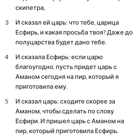
скипетра,
Аввакум
Софония
3
И сказал ей царь: что тебе, царица
Аггей
Захария
Есфирь, и какая просьба твоя? Даже до
Малахия
полуцарства будет дано тебе.
4
И сказала Есфирь: если царю
благоугодно, пусть придет царь с
Аманом сегодня на пир, который я
приготовила ему.
5
И сказал царь: сходите скорее за
Аманом, чтобы сделать по слову
Есфири. И пришел царь с Аманом на
пир, который приготовила Есфирь.