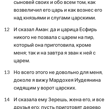
сыновей своих и обо всем том, как
возвеличил его царь и как вознес его
над князьями и слугами царскими.
12
И сказал Аман: да и царица Есфирь
никого не позвала с царем на пир,
который она приготовила, кроме
1
2
3
4
5
6
7
меня; так и на завтра я зван к ней с
8
9
10
царем.
13
Но всего этого не довольно для меня,
доколе я вижу Мардохея Иудеянина
сидящим у ворот царских.
14
И сказала ему Зерешь, жена его, и все
друзья его: пусть приготовят дерево